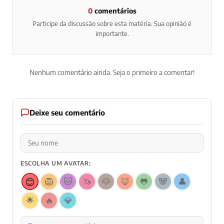
0
comentários
Participe da discussão sobre esta matéria. Sua opinião é
importante.
Nenhum comentário ainda. Seja o primeiro a comentar!
Deixe seu comentário
ESCOLHA UM AVATAR:
😊
🦁
🐱
🦄
🐶
🦊
🐸
🐼
👤
🌟
🔥
💎