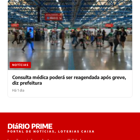
NOTÍCIAS
Consulta médica poderá ser reagendada após greve,
diz prefeitura
Há 1 dia
Laura
DIáRIO PRIME
online
PORTAL DE NOTÍCIAS, LOTERIAS CAIXA