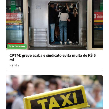
NOTÍCIAS
🏷️ Seu interesse
CPTM: greve acaba e sindicato evita multa de R$ 5
mi
Há 1 dia