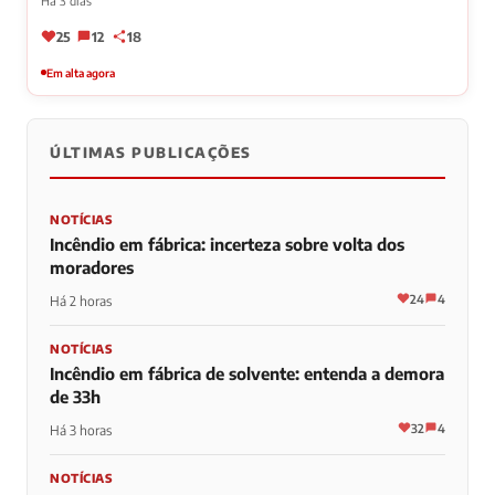
Há 3 dias
25
12
18
Em alta agora
ÚLTIMAS PUBLICAÇÕES
NOTÍCIAS
Incêndio em fábrica: incerteza sobre volta dos
moradores
24
4
Há 2 horas
NOTÍCIAS
Incêndio em fábrica de solvente: entenda a demora
de 33h
32
4
Há 3 horas
NOTÍCIAS