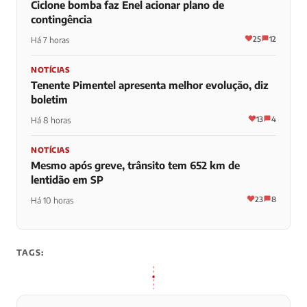
Ciclone bomba faz Enel acionar plano de
contingência
25
12
Há 7 horas
NOTÍCIAS
Tenente Pimentel apresenta melhor evolução, diz
boletim
13
4
Há 8 horas
NOTÍCIAS
Mesmo após greve, trânsito tem 652 km de
lentidão em SP
23
8
Há 10 horas
TAGS: