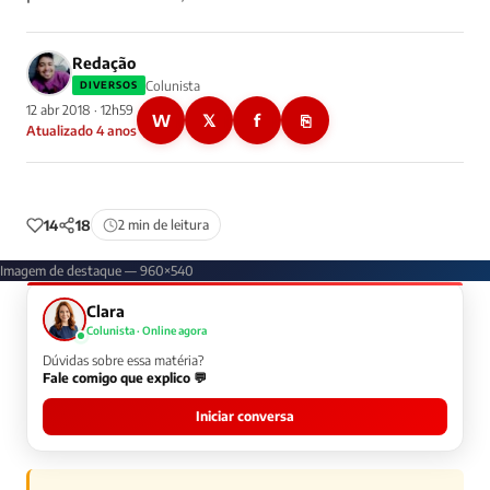
Redação
Colunista
DIVERSOS
12 abr 2018 · 12h59
W
𝕏
f
⎘
Atualizado 4 anos
14
18
2 min de leitura
Imagem de destaque — 960×540
Clara
Colunista · Online agora
Dúvidas sobre essa matéria?
Fale comigo que explico 💬
Iniciar conversa