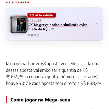
LEIA TAMBÉM
EM ALTA AGORA
NOTÍCIAS
CPTM: greve acaba e sindicato evita
multa de R$ 5 mi
32
12
Já na quina, houve 63 aposta vencedora, cada uma
dessas aposta vai embolsar a quantia de R$
39.656,35, na quadra (quatro números acertados)
houve 4017 e cada aposta tem direito a R$ 888,49.
Como jogar na Mega-sena