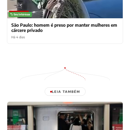
NOTÍCIAS
🏷️ Seu interesse
São Paulo: homem é preso por manter mulheres em
cárcere privado
Há 4 dias
LEIA TAMBÉM