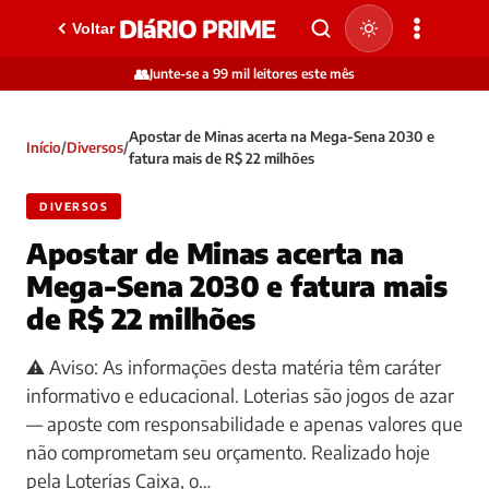
DIáRIO PRIME
Voltar
👥
Junte-se a 99 mil leitores este mês
Apostar de Minas acerta na Mega-Sena 2030 e
Início
/
Diversos
/
fatura mais de R$ 22 milhões
DIVERSOS
Apostar de Minas acerta na
Mega-Sena 2030 e fatura mais
de R$ 22 milhões
⚠️ Aviso: As informações desta matéria têm caráter
informativo e educacional. Loterias são jogos de azar
— aposte com responsabilidade e apenas valores que
não comprometam seu orçamento. Realizado hoje
pela Loterias Caixa, o…