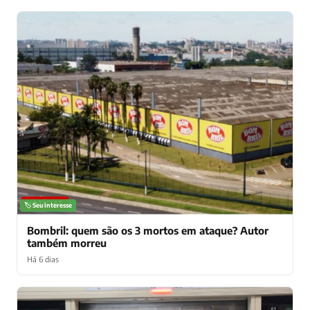
NOTÍCIAS
🏷️ Seu interesse
Bombril: quem são os 3 mortos em ataque? Autor
também morreu
Há 6 dias