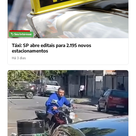
NOTÍCIAS
🏷️ Seu interesse
Táxi: SP abre editais para 2.195 novos
estacionamentos
Há 3 dias