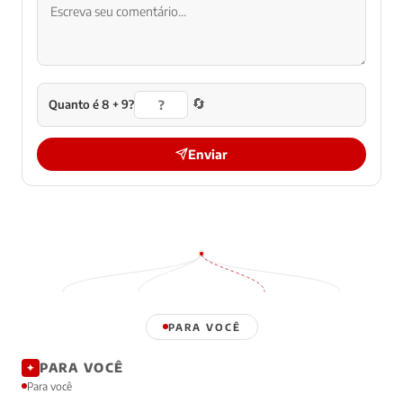
🔄
Quanto é 8 + 9?
Enviar
PARA VOCÊ
PARA VOCÊ
✦
Para você