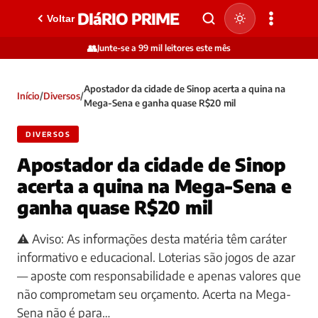
DIáRIO PRIME
Voltar
👥
Junte-se a 99 mil leitores este mês
Apostador da cidade de Sinop acerta a quina na
Início
/
Diversos
/
Mega-Sena e ganha quase R$20 mil
DIVERSOS
Apostador da cidade de Sinop
acerta a quina na Mega-Sena e
ganha quase R$20 mil
⚠️ Aviso: As informações desta matéria têm caráter
informativo e educacional. Loterias são jogos de azar
— aposte com responsabilidade e apenas valores que
não comprometam seu orçamento. Acerta na Mega-
Sena não é para…