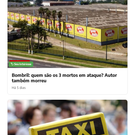
NOTÍCIAS
🏷️ Seu interesse
Bombril: quem são os 3 mortos em ataque? Autor
também morreu
Há 5 dias