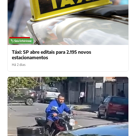
NOTÍCIAS
🏷️ Seu interesse
Táxi: SP abre editais para 2.195 novos
estacionamentos
Há 2 dias