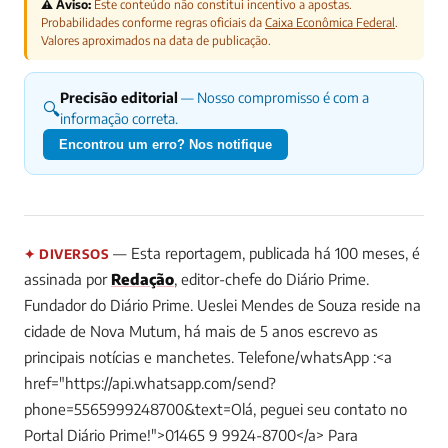
⚠️ Aviso:
Este conteúdo não constitui incentivo a apostas.
Probabilidades conforme regras oficiais da
Caixa Econômica Federal
.
Valores aproximados na data de publicação.
Precisão editorial
— Nosso compromisso é com a
🔍
informação correta.
Encontrou um erro? Nos notifique
— Esta reportagem, publicada há 100 meses, é
✦ DIVERSOS
assinada por
Redação
, editor-chefe do Diário Prime.
Fundador do Diário Prime. Ueslei Mendes de Souza reside na
cidade de Nova Mutum, há mais de 5 anos escrevo as
principais notícias e manchetes. Telefone/whatsApp :<a
href="https://api.whatsapp.com/send?
phone=5565999248700&text=Olá, peguei seu contato no
Portal Diário Prime!">01465 9 9924-8700</a>
Para