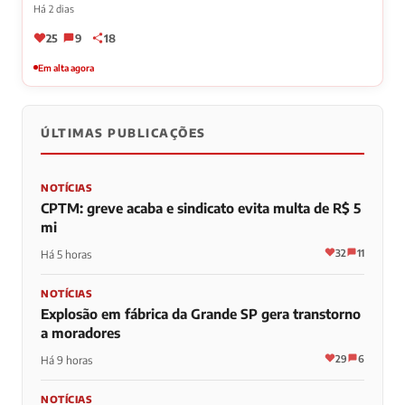
Há 2 dias
25
9
18
Em alta agora
ÚLTIMAS PUBLICAÇÕES
NOTÍCIAS
CPTM: greve acaba e sindicato evita multa de R$ 5
mi
32
11
Há 5 horas
NOTÍCIAS
Explosão em fábrica da Grande SP gera transtorno
a moradores
29
6
Há 9 horas
NOTÍCIAS