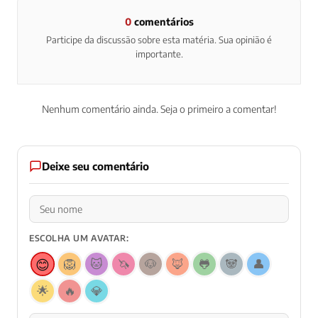
0
comentários
Participe da discussão sobre esta matéria. Sua opinião é
importante.
Nenhum comentário ainda. Seja o primeiro a comentar!
Deixe seu comentário
ESCOLHA UM AVATAR:
😊
🦁
🐱
🦄
🐶
🦊
🐸
🐼
👤
🌟
🔥
💎