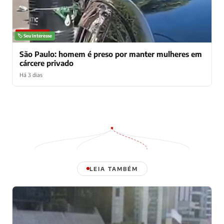
NOTÍCIAS
🏷️ Seu interesse
São Paulo: homem é preso por manter mulheres em
cárcere privado
Há 3 dias
LEIA TAMBÉM