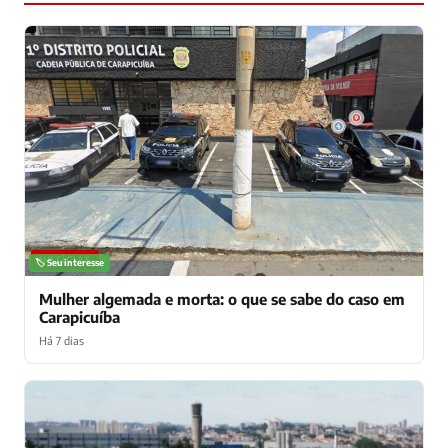
NOTÍCIAS
🏷️ Seu interesse
Mulher algemada e morta: o que se sabe do caso em
Carapicuíba
Há 7 dias