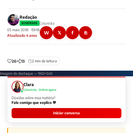
Redação
Colunista
DIVERSOS
05 maio 2018 · 15h18
W
𝕏
f
⎘
Atualizado 4 anos
26
13
2 min de leitura
Imagem de destaque — 960×540
Clara
Colunista · Online agora
Dúvidas sobre essa matéria?
Fale comigo que explico 💬
Iniciar conversa