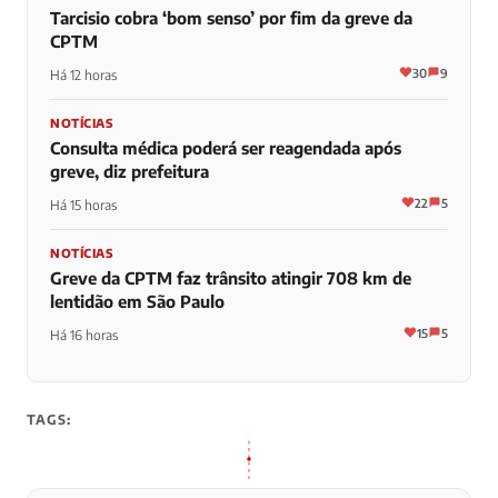
Tarcisio cobra ‘bom senso’ por fim da greve da
CPTM
30
9
Há 12 horas
NOTÍCIAS
Consulta médica poderá ser reagendada após
greve, diz prefeitura
22
5
Há 15 horas
NOTÍCIAS
Greve da CPTM faz trânsito atingir 708 km de
lentidão em São Paulo
15
5
Há 16 horas
TAGS: