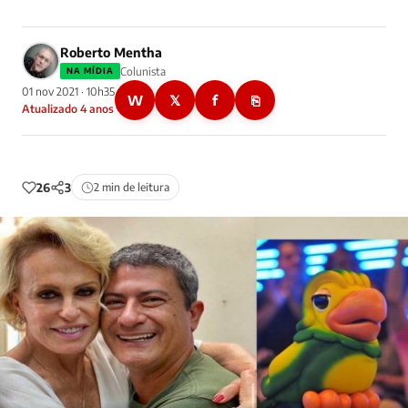
Roberto Mentha
Colunista
NA MÍDIA
01 nov 2021 · 10h35
W
𝕏
f
⎘
Atualizado 4 anos
26
3
2 min de leitura