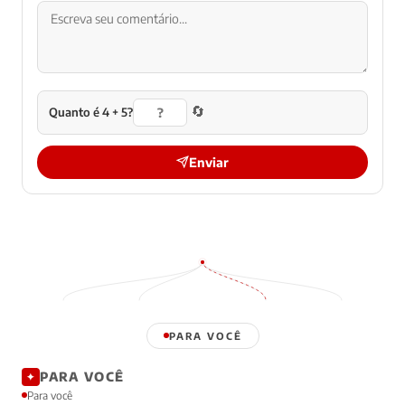
🔄
Quanto é 4 + 5?
Enviar
PARA VOCÊ
PARA VOCÊ
✦
Para você