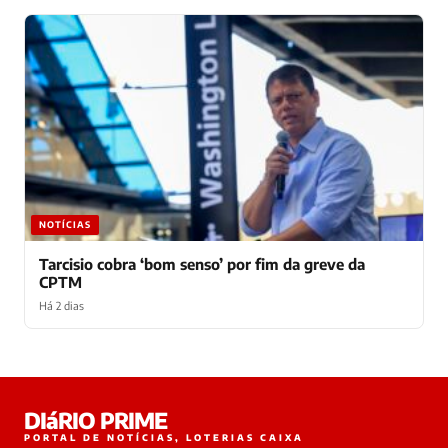
NOTÍCIAS
Tarcisio cobra ‘bom senso’ por fim da greve da
CPTM
Há 2 dias
Laura
DIáRIO PRIME
online
PORTAL DE NOTÍCIAS, LOTERIAS CAIXA