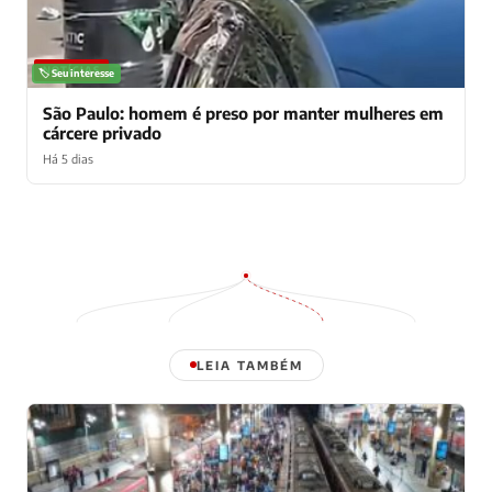
NOTÍCIAS
🏷️ Seu interesse
São Paulo: homem é preso por manter mulheres em
cárcere privado
Há 5 dias
LEIA TAMBÉM