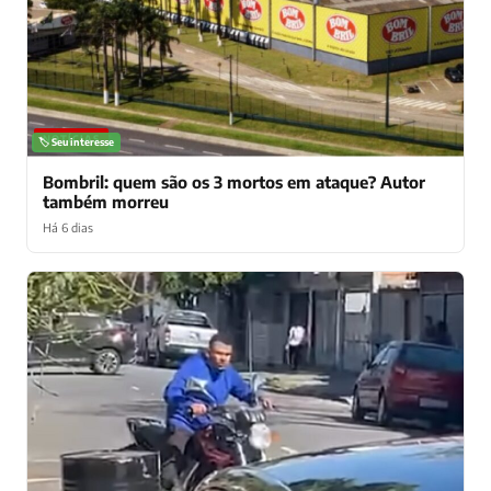
NOTÍCIAS
🏷️ Seu interesse
Bombril: quem são os 3 mortos em ataque? Autor
também morreu
Há 6 dias