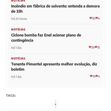
NOTÍCIAS
Incêndio em fábrica de solvente: entenda a demora
de 33h
32
4
Há 24 horas
NOTÍCIAS
Ciclone bomba faz Enel acionar plano de
contingência
25
12
Há 1 dia
NOTÍCIAS
Tenente Pimentel apresenta melhor evolução, diz
boletim
13
4
Há 1 dia
TAGS: