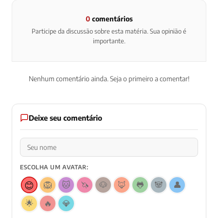
0
comentários
Participe da discussão sobre esta matéria. Sua opinião é
importante.
Nenhum comentário ainda. Seja o primeiro a comentar!
Deixe seu comentário
ESCOLHA UM AVATAR:
😊
🦁
🐱
🦄
🐶
🦊
🐸
🐼
👤
🌟
🔥
💎