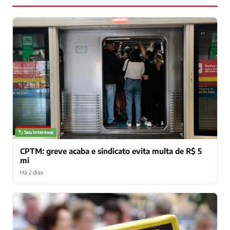
NOTÍCIAS
🏷️ Seu interesse
CPTM: greve acaba e sindicato evita multa de R$ 5
mi
Há 2 dias