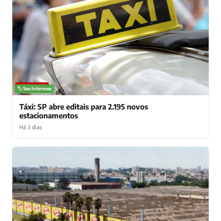
NOTÍCIAS
🏷️ Seu interesse
Táxi: SP abre editais para 2.195 novos
estacionamentos
Há 3 dias