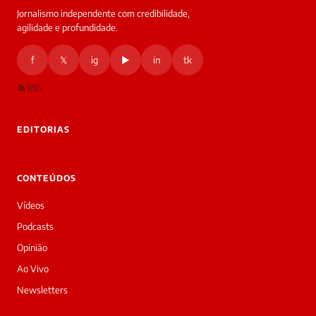
Jornalismo independente com credibilidade,
HOJE
agilidade e profundidade.
🔒 As
nsagens
f
𝕏
ig
▶
in
tk
desta
onversa
são
RSS
rivadas
tre você
 Laura.
EDITORIAS
Laura
Oi!
👋
CONTEÚDOS
Boa
tarde!
Vídeos
Sou
a
Podcasts
Laura,
Opinião
daqui
do
Ao Vivo
Diário
Newsletters
Prime.
O