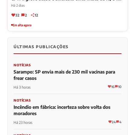
Há 2 dias
32
2
12
Em alta agora
ÚLTIMAS PUBLICAÇÕES
NOTÍCIAS
Sarampo: SP envia mais de 230 mil vacinas para
frear casos
16
10
Há 3 horas
NOTÍCIAS
Incêndio em fábrica: incerteza sobre volta dos
moradores
24
4
Há 23 horas