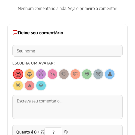
Nenhum comentário ainda. Seja o primeiro a comentar!
Deixe seu comentário
ESCOLHA UM AVATAR:
😊
🦁
🐱
🦄
🐶
🦊
🐸
🐼
👤
🌟
🔥
💎
🔄
Quanto é 8 + 7?