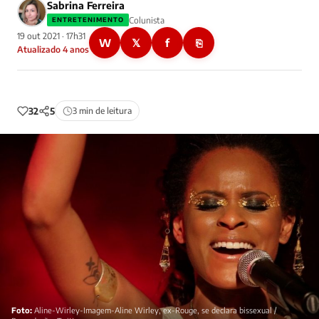
Sabrina Ferreira
Colunista
ENTRETENIMENTO
19 out 2021 · 17h31
W
𝕏
f
⎘
Atualizado 4 anos
32
5
3 min de leitura
Foto:
Aline-Wirley-Imagem-Aline Wirley, ex-Rouge, se declara bissexual /