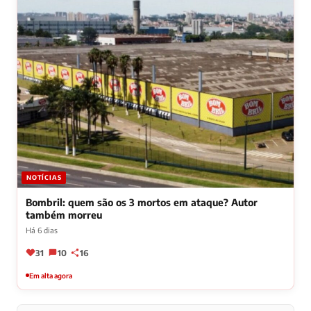
NOTÍCIAS
Bombril: quem são os 3 mortos em ataque? Autor
também morreu
Há 6 dias
31
10
16
Em alta agora