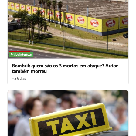
NOTÍCIAS
🏷️ Seu interesse
Bombril: quem são os 3 mortos em ataque? Autor
também morreu
Há 6 dias