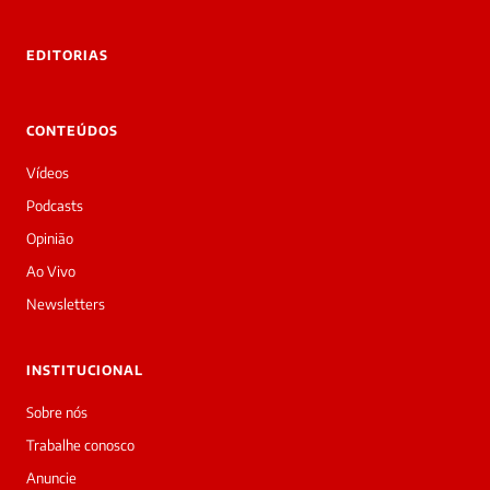
rivadas
tre você
 Laura.
EDITORIAS
Laura
Oi!
👋
CONTEÚDOS
Boa
tarde!
Vídeos
Sou
a
Podcasts
Laura,
Opinião
daqui
do
Ao Vivo
Diário
Newsletters
Prime.
O
jornalista
INSTITUCIONAL
Sabrina
Ferreira
Sobre nós
acabou
Trabalhe conosco
de
cobrir
Anuncie
essa