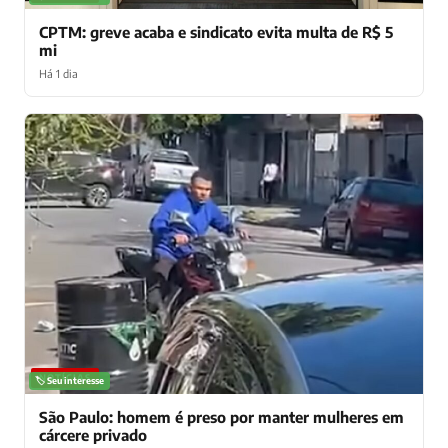
CPTM: greve acaba e sindicato evita multa de R$ 5
mi
Há 1 dia
NOTÍCIAS
🏷️ Seu interesse
São Paulo: homem é preso por manter mulheres em
cárcere privado