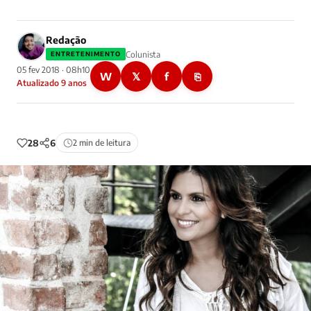
Redação
Colunista
ENTRETENIMENTO
05 fev 2018 · 08h10
W
𝕏
f
⎘
Atualizado 9 anos
28
6
2 min de leitura