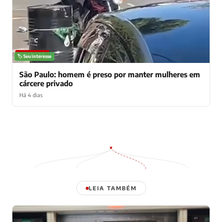
NOTÍCIAS
🏷️ Seu interesse
São Paulo: homem é preso por manter mulheres em
cárcere privado
Há 4 dias
LEIA TAMBÉM