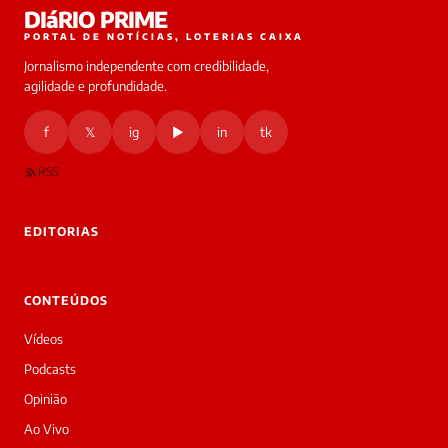
DIáRIO PRIME
online
PORTAL DE NOTÍCIAS, LOTERIAS CAIXA
Jornalismo independente com credibilidade,
HOJE
agilidade e profundidade.
🔒 As
nsagens
f
𝕏
ig
▶
in
tk
desta
onversa
são
RSS
rivadas
tre você
 Laura.
EDITORIAS
Laura
Oi!
👋
CONTEÚDOS
Bom
dia!
Vídeos
Sou
a
Podcasts
Laura,
Opinião
daqui
do
Ao Vivo