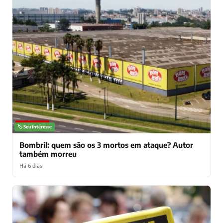
NOTÍCIAS
🏷️ Seu interesse
Bombril: quem são os 3 mortos em ataque? Autor
também morreu
Há 6 dias