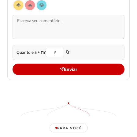
🌟
🔥
💎
🔄
Quanto é 5 + 11?
Enviar
PARA VOCÊ