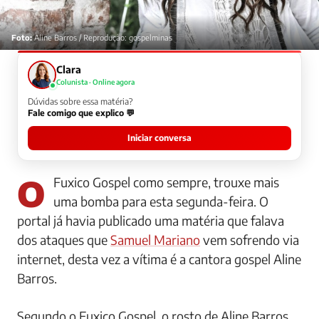
Foto:
Aline Barros / Reprodução: gospelminas
Clara
Colunista · Online agora
Dúvidas sobre essa matéria?
Fale comigo que explico 💬
Iniciar conversa
O Fuxico Gospel como sempre, trouxe mais
uma bomba para esta segunda-feira. O
portal já havia publicado uma matéria que falava
dos ataques que
Samuel Mariano
vem sofrendo via
internet, desta vez a vítima é a cantora gospel Aline
Barros.
Segundo o Fuxico Gospel, o rosto de Aline Barros