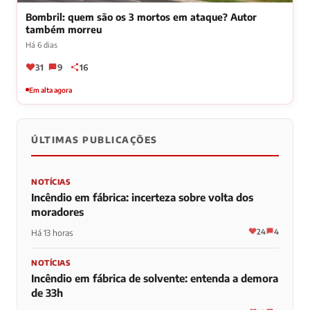
Bombril: quem são os 3 mortos em ataque? Autor
também morreu
Há 6 dias
31
9
16
Em alta agora
ÚLTIMAS PUBLICAÇÕES
NOTÍCIAS
Incêndio em fábrica: incerteza sobre volta dos
moradores
24
4
Há 13 horas
NOTÍCIAS
Incêndio em fábrica de solvente: entenda a demora
de 33h