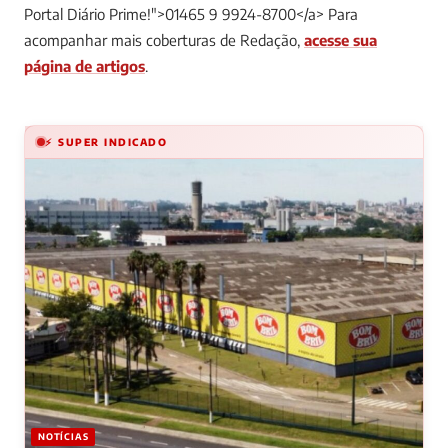
Portal Diário Prime!">01465 9 9924-8700</a>
Para
acompanhar mais coberturas de Redação,
acesse sua
página de artigos
.
⚡ SUPER INDICADO
NOTÍCIAS