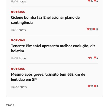
32
4
Há 14 horas
NOTÍCIAS
Ciclone bomba faz Enel acionar plano de
contingência
25
12
Há 17 horas
NOTÍCIAS
Tenente Pimentel apresenta melhor evolução, diz
boletim
13
4
Há 18 horas
NOTÍCIAS
Mesmo após greve, trânsito tem 652 km de
lentidão em SP
23
8
Há 20 horas
TAGS: