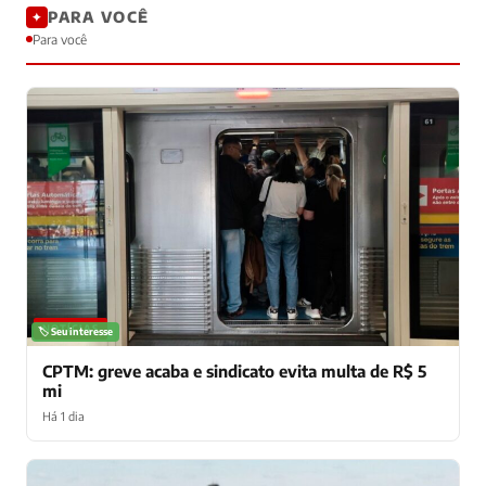
PARA VOCÊ
✦
Para você
NOTÍCIAS
🏷️ Seu interesse
CPTM: greve acaba e sindicato evita multa de R$ 5
mi
Há 1 dia