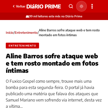
DIáRIO PRIME
Voltar
👥
99 mil leitores este mês no Diário Prime
Aline Barros sofre ataque web e tem rosto
Início
/
Entretenimento
/
montado em fotos íntimas
ENTRETENIMENTO
Aline Barros sofre ataque web
e tem rosto montado em fotos
íntimas
O Fuxico Gospel como sempre, trouxe mais uma
bomba para esta segunda-feira. O portal já havia
publicado uma matéria que falava dos ataques que
Samuel Mariano vem sofrendo via internet, desta vez
a vítima…