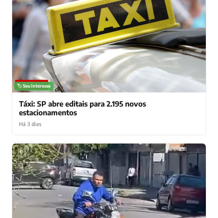
NOTÍCIAS
🏷️ Seu interesse
Táxi: SP abre editais para 2.195 novos
estacionamentos
Há 3 dias