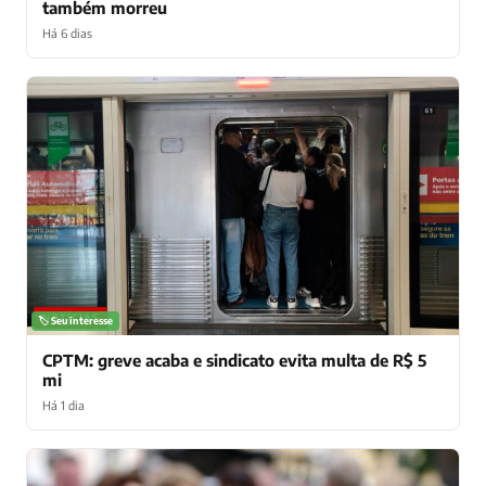
também morreu
Há 6 dias
NOTÍCIAS
🏷️ Seu interesse
CPTM: greve acaba e sindicato evita multa de R$ 5
mi
Há 1 dia