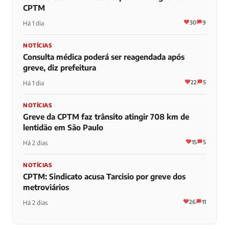
CPTM
30
9
Há 1 dia
NOTÍCIAS
Consulta médica poderá ser reagendada após
greve, diz prefeitura
22
5
Há 1 dia
NOTÍCIAS
Greve da CPTM faz trânsito atingir 708 km de
lentidão em São Paulo
15
5
Há 2 dias
NOTÍCIAS
CPTM: Sindicato acusa Tarcisio por greve dos
metroviários
26
11
Há 2 dias