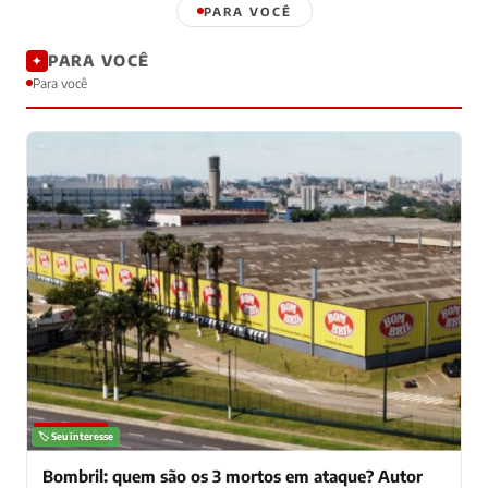
PARA VOCÊ
PARA VOCÊ
✦
Para você
NOTÍCIAS
🏷️ Seu interesse
Bombril: quem são os 3 mortos em ataque? Autor