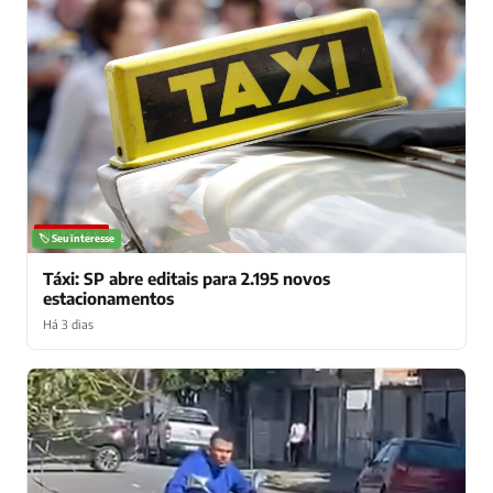
NOTÍCIAS
🏷️ Seu interesse
Táxi: SP abre editais para 2.195 novos
estacionamentos
Há 3 dias