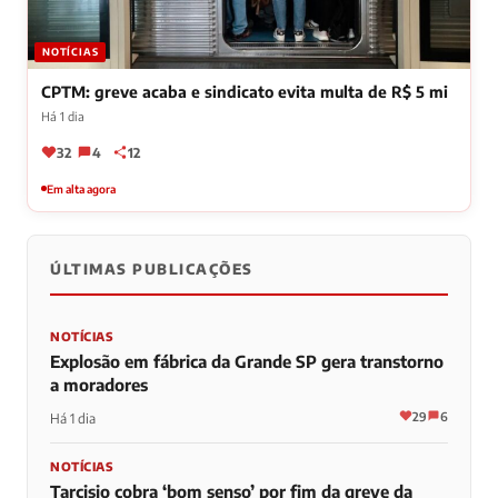
NOTÍCIAS
CPTM: greve acaba e sindicato evita multa de R$ 5 mi
Há 1 dia
32
4
12
Em alta agora
ÚLTIMAS PUBLICAÇÕES
NOTÍCIAS
Explosão em fábrica da Grande SP gera transtorno
a moradores
29
6
Há 1 dia
NOTÍCIAS
Tarcisio cobra ‘bom senso’ por fim da greve da