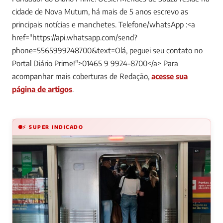
cidade de Nova Mutum, há mais de 5 anos escrevo as
principais notícias e manchetes. Telefone/whatsApp :<a
href="https://api.whatsapp.com/send?
phone=5565999248700&text=Olá, peguei seu contato no
Portal Diário Prime!">01465 9 9924-8700</a>
Para
acompanhar mais coberturas de Redação,
acesse sua
página de artigos
.
⚡ SUPER INDICADO