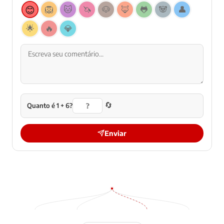
😊
🦁
🐱
🦄
🐶
🦊
🐸
🐼
👤
🌟
🔥
💎
🔄
Quanto é 1 + 6?
Enviar