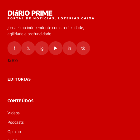
Laura
DIáRIO PRIME
online
PORTAL DE NOTÍCIAS, LOTERIAS CAIXA
Jornalismo independente com credibilidade,
HOJE
agilidade e profundidade.
🔒 As
nsagens
f
𝕏
ig
▶
in
tk
desta
onversa
são
RSS
rivadas
tre você
 Laura.
EDITORIAS
Laura
Oi!
👋
CONTEÚDOS
Boa
noite!
Vídeos
Sou
a
Podcasts
Laura,
Opinião
daqui