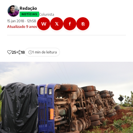
Redação
Colunista
NOTÍCIAS
15 jan 2018 · 12h58
W
𝕏
f
⎘
Atualizado 9 anos
25
18
1 min de leitura