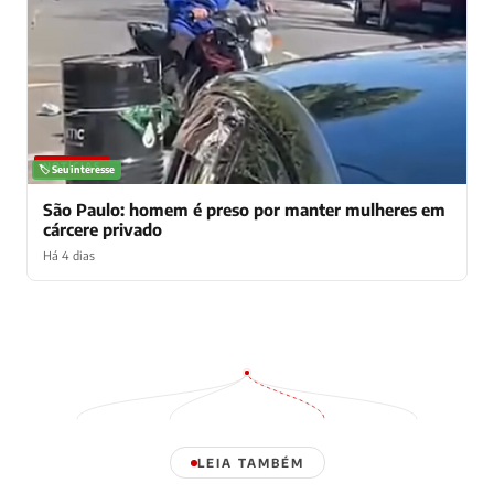
NOTÍCIAS
🏷️ Seu interesse
São Paulo: homem é preso por manter mulheres em
cárcere privado
Há 4 dias
LEIA TAMBÉM