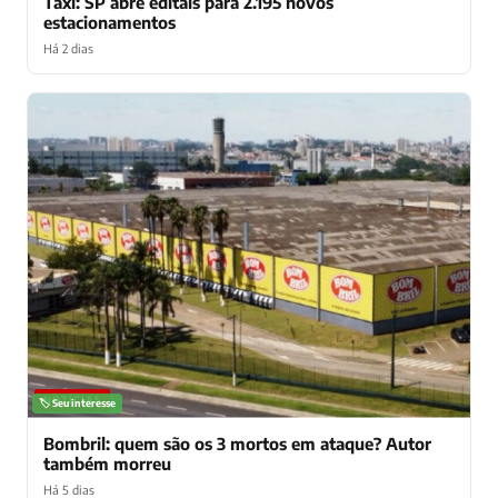
Táxi: SP abre editais para 2.195 novos
estacionamentos
Há 2 dias
NOTÍCIAS
🏷️ Seu interesse
Bombril: quem são os 3 mortos em ataque? Autor
também morreu
Há 5 dias