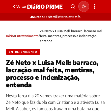
DIáRIO PRIME
Voltar
👥
Junte-se a 99 mil leitores este mês
Zé Neto x Luisa Mell: barraco, lacração mal
Início
/
Entretenimento
/
feita, mentiras, processo e indenização,
entenda
ENTRETENIMENTO
Zé Neto x Luisa Mell: barraco,
lacração mal feita, mentiras,
processo e indenização,
entenda
Nesta terça dia 26 vamos trazer uma matéria sobre
Zé Neto que faz dupla com Cristiano e a ativista Luisa
Mell. A saber, os famosos travam uma batalha que