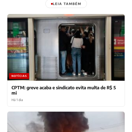
LEIA TAMBÉM
NOTÍCIAS
CPTM: greve acaba e sindicato evita multa de R$ 5
mi
Há 1 dia