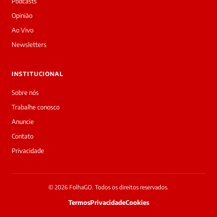
a
Podcasts
Laura,
Opinião
daqui
do
Ao Vivo
Diário
Newsletters
Prime.
O
jornalista
INSTITUCIONAL
Jota
Jackson
Sobre nós
acabou
Trabalhe conosco
de
cobrir
Anuncie
essa
Contato
matéria
—
Privacidade
e
a
galera
já
© 2026 FolhaGO. Todos os direitos reservados.
interagiu
Termos
Privacidade
Cookies
33
vezes