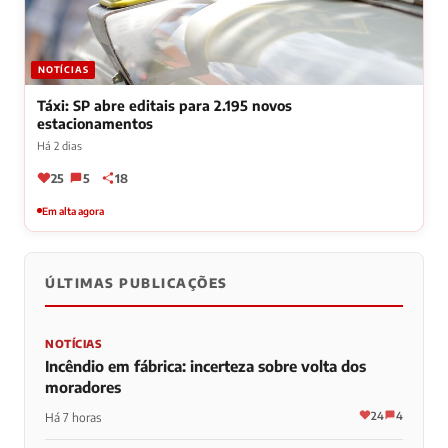
NOTÍCIAS
Táxi: SP abre editais para 2.195 novos
estacionamentos
Há 2 dias
25
5
18
Em alta agora
ÚLTIMAS PUBLICAÇÕES
NOTÍCIAS
Incêndio em fábrica: incerteza sobre volta dos
moradores
24
4
Há 7 horas