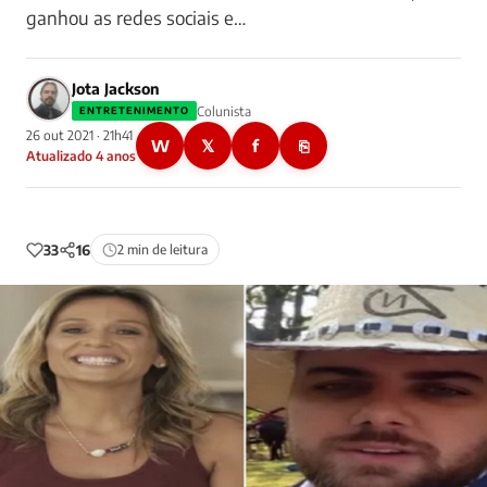
ganhou as redes sociais e…
Jota Jackson
Colunista
ENTRETENIMENTO
26 out 2021 · 21h41
W
𝕏
f
⎘
Atualizado 4 anos
33
16
2 min de leitura