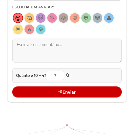
ESCOLHA UM AVATAR:
😊
🦁
🐱
🦄
🐶
🦊
🐸
🐼
👤
🌟
🔥
💎
🔄
Quanto é 10 + 4?
Enviar