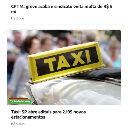
CPTM: greve acaba e sindicato evita multa de R$ 5
mi
Há 3 dias
NOTÍCIAS
🏷️ Seu interesse
Táxi: SP abre editais para 2.195 novos
estacionamentos
Há 4 dias