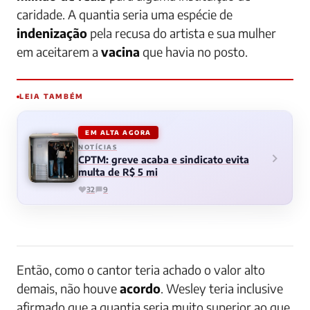
caridade. A quantia seria uma espécie de
indenização
pela recusa do artista e sua mulher
em aceitarem a
vacina
que havia no posto.
LEIA TAMBÉM
EM ALTA AGORA
NOTÍCIAS
CPTM: greve acaba e sindicato evita
multa de R$ 5 mi
32
9
Então, como o cantor teria achado o valor alto
demais, não houve
acordo
. Wesley teria inclusive
afirmado que a quantia seria muito superior ao que