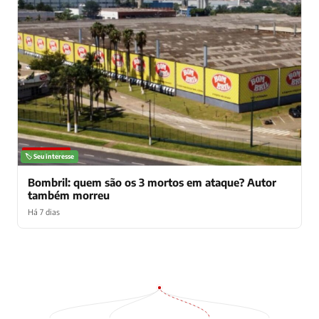
NOTÍCIAS
🏷️ Seu interesse
Bombril: quem são os 3 mortos em ataque? Autor
também morreu
Há 7 dias