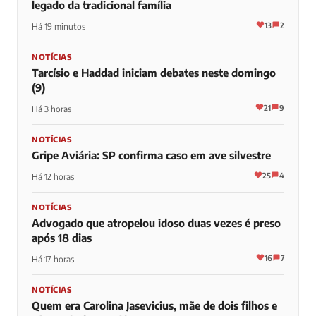
legado da tradicional família
13
2
Há 19 minutos
NOTÍCIAS
Tarcísio e Haddad iniciam debates neste domingo
(9)
21
9
Há 3 horas
NOTÍCIAS
Gripe Aviária: SP confirma caso em ave silvestre
25
4
Há 12 horas
NOTÍCIAS
Advogado que atropelou idoso duas vezes é preso
após 18 dias
16
7
Há 17 horas
NOTÍCIAS
Quem era Carolina Jasevicius, mãe de dois filhos e