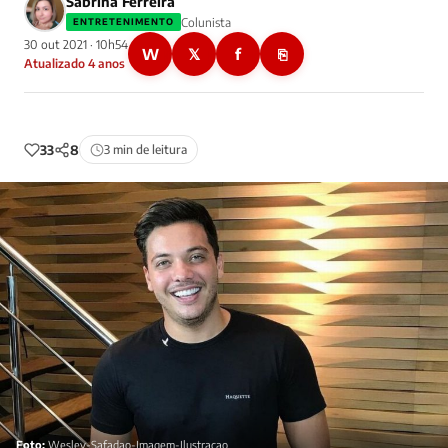
Sabrina Ferreira
Colunista
ENTRETENIMENTO
30 out 2021 · 10h54
W
𝕏
f
⎘
Atualizado 4 anos
33
8
3 min de leitura
Foto:
Wesley-Safadao-Imagem-Ilustracao