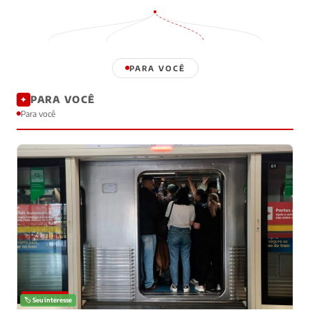
PARA VOCÊ
PARA VOCÊ
✦
Para você
NOTÍCIAS
🏷️ Seu interesse