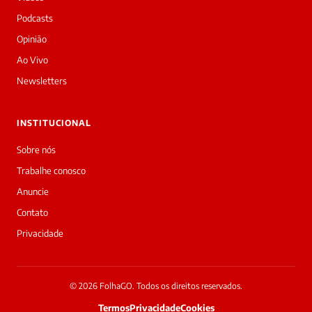
Sou
a
Podcasts
Laura,
Opinião
daqui
do
Ao Vivo
Diário
Newsletters
Prime.
O
jornalista
INSTITUCIONAL
Sabrina
Ferreira
Sobre nós
acabou
Trabalhe conosco
de
cobrir
Anuncie
essa
Contato
matéria
—
Privacidade
e
a
galera
já
© 2026 FolhaGO. Todos os direitos reservados.
interagiu
Termos
Privacidade
Cookies
33