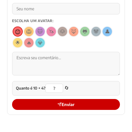
ESCOLHA UM AVATAR:
😊
🦁
🐱
🦄
🐶
🦊
🐸
🐼
👤
🌟
🔥
💎
🔄
Quanto é 10 + 4?
Enviar