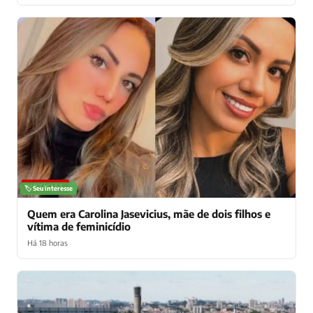
NOTÍCIAS
🏷️ Seu interesse
Quem era Carolina Jasevicius, mãe de dois filhos e
vítima de feminicídio
Há 18 horas