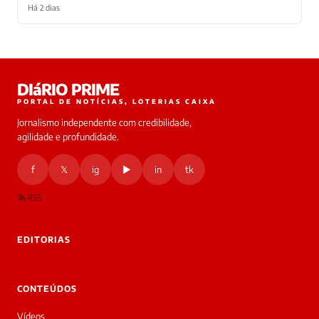
Há 2 dias
Laura
DIáRIO PRIME
online
PORTAL DE NOTÍCIAS, LOTERIAS CAIXA
Jornalismo independente com credibilidade,
HOJE
agilidade e profundidade.
🔒 As
nsagens
f
𝕏
ig
▶
in
tk
desta
onversa
são
RSS
rivadas
tre você
 Laura.
EDITORIAS
Laura
Oi!
👋
CONTEÚDOS
Bom
dia!
Vídeos