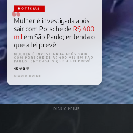
NOTÍCIAS
Mulher é investigada após
R$ 400
sair com Porsche de
em São Paulo; entenda o
mil
que a lei prevê
MULHER É INVESTIGADA APÓS SAIR
COM PORSCHE DE R$ 400 MIL EM SÃO
PAULO; ENTENDA O QUE A LEI PREVÊ
15
❤️
0
💬
DIÁRIO PRIME
DIÁRIO PRIME