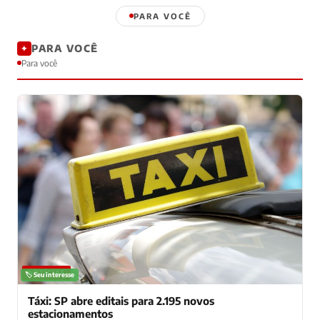
PARA VOCÊ
PARA VOCÊ
✦
Para você
NOTÍCIAS
🏷️ Seu interesse
Táxi: SP abre editais para 2.195 novos
estacionamentos