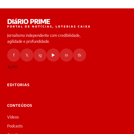
Laura
DIáRIO PRIME
online
PORTAL DE NOTÍCIAS, LOTERIAS CAIXA
Jornalismo independente com credibilidade,
HOJE
agilidade e profundidade.
🔒 As
nsagens
f
𝕏
ig
▶
in
tk
desta
onversa
são
RSS
rivadas
tre você
 Laura.
EDITORIAS
Laura
Oi!
👋
CONTEÚDOS
Boa
tarde!
Vídeos
Sou
a
Podcasts
Laura,