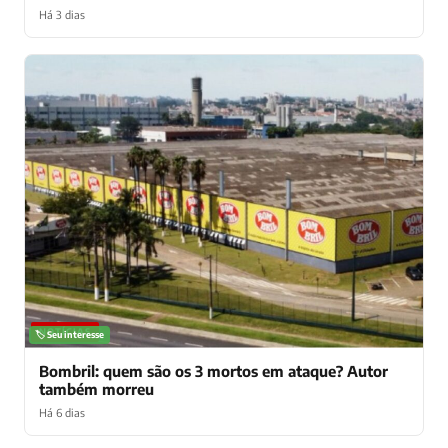
Há 3 dias
NOTÍCIAS
🏷️ Seu interesse
Bombril: quem são os 3 mortos em ataque? Autor
também morreu
Há 6 dias