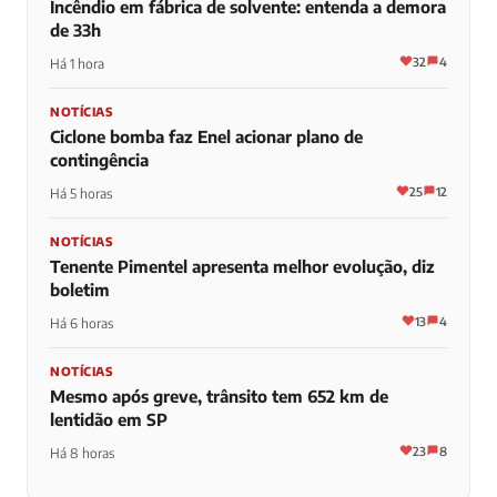
Incêndio em fábrica de solvente: entenda a demora
de 33h
32
4
Há 1 hora
NOTÍCIAS
Ciclone bomba faz Enel acionar plano de
contingência
25
12
Há 5 horas
NOTÍCIAS
Tenente Pimentel apresenta melhor evolução, diz
boletim
13
4
Há 6 horas
NOTÍCIAS
Mesmo após greve, trânsito tem 652 km de
lentidão em SP
23
8
Há 8 horas