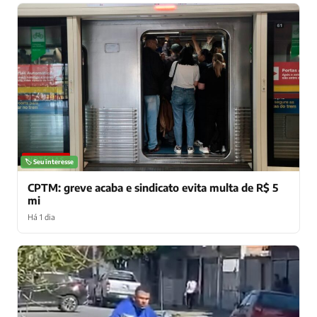
NOTÍCIAS
🏷️ Seu interesse
CPTM: greve acaba e sindicato evita multa de R$ 5
mi
Há 1 dia