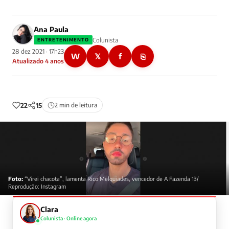
Ana Paula
Colunista
ENTRETENIMENTO
28 dez 2021 · 17h23
W
𝕏
f
⎘
Atualizado 4 anos
22
15
2 min de leitura
Foto:
“Virei chacota”, lamenta Rico Melquiades, vencedor de A Fazenda 13/
Reprodução: Instagram
Clara
Colunista · Online agora