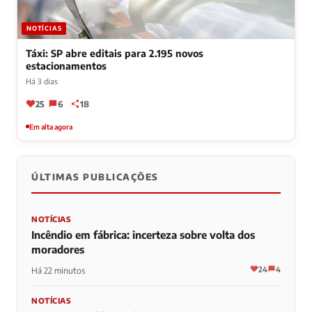
NOTÍCIAS
Táxi: SP abre editais para 2.195 novos
estacionamentos
Há 3 dias
25
6
18
Em alta agora
ÚLTIMAS PUBLICAÇÕES
NOTÍCIAS
Incêndio em fábrica: incerteza sobre volta dos
moradores
24
4
Há 22 minutos
NOTÍCIAS