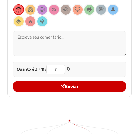
😊
🦁
🐱
🦄
🐶
🦊
🐸
🐼
👤
🌟
🔥
💎
🔄
Quanto é 3 + 11?
Enviar