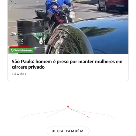
NOTÍCIAS
🏷️ Seu interesse
São Paulo: homem é preso por manter mulheres em
cárcere privado
Há 4 dias
LEIA TAMBÉM