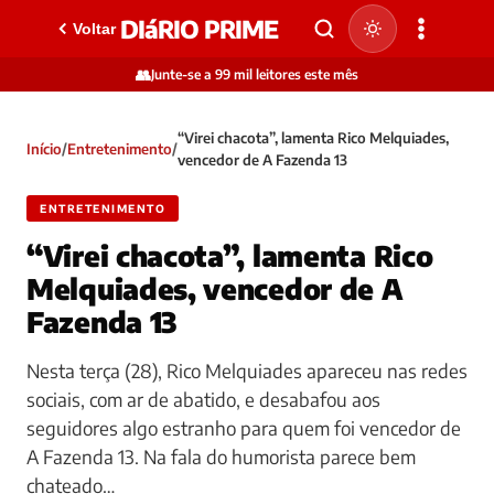
DIáRIO PRIME
Voltar
👥
Junte-se a 99 mil leitores este mês
“Virei chacota”, lamenta Rico Melquiades,
Início
/
Entretenimento
/
vencedor de A Fazenda 13
ENTRETENIMENTO
“Virei chacota”, lamenta Rico
Melquiades, vencedor de A
Fazenda 13
Nesta terça (28), Rico Melquiades apareceu nas redes
sociais, com ar de abatido, e desabafou aos
seguidores algo estranho para quem foi vencedor de
A Fazenda 13. Na fala do humorista parece bem
chateado…