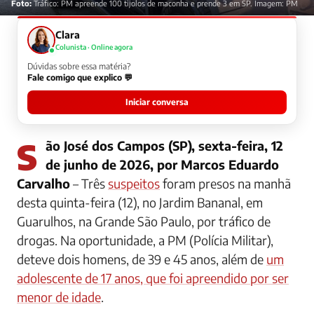
Foto:
Tráfico: PM apreende 100 tijolos de maconha e prende 3 em SP. Imagem: PM
Clara
Colunista · Online agora
Dúvidas sobre essa matéria?
Fale comigo que explico 💬
Iniciar conversa
São José dos Campos (SP), sexta-feira, 12
de junho de 2026, por Marcos Eduardo
Carvalho
– Três
suspeitos
foram presos na manhã
desta quinta-feira (12), no Jardim Bananal, em
Guarulhos, na Grande São Paulo, por tráfico de
drogas. Na oportunidade, a PM (Polícia Militar),
deteve dois homens, de 39 e 45 anos, além de
um
adolescente de 17 anos, que foi apreendido por ser
menor de idade
.