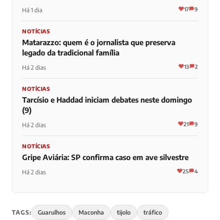
17
9
Há 1 dia
NOTÍCIAS
Matarazzo: quem é o jornalista que preserva
legado da tradicional família
13
2
Há 2 dias
NOTÍCIAS
Tarcísio e Haddad iniciam debates neste domingo
(9)
21
9
Há 2 dias
NOTÍCIAS
Gripe Aviária: SP confirma caso em ave silvestre
25
4
Há 2 dias
TAGS:
Guarulhos
Maconha
tijolo
tráfico