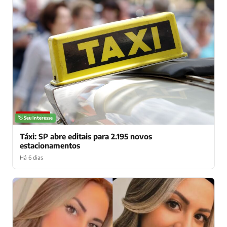
NOTÍCIAS
🏷️ Seu interesse
Táxi: SP abre editais para 2.195 novos
estacionamentos
Há 6 dias