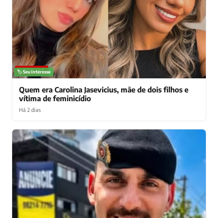
NOTÍCIAS
🏷️ Seu interesse
Quem era Carolina Jasevicius, mãe de dois filhos e
vítima de feminicídio
Há 2 dias