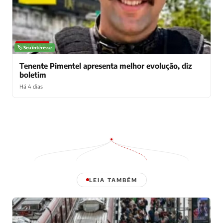
NOTÍCIAS
🏷️ Seu interesse
Tenente Pimentel apresenta melhor evolução, diz
boletim
Há 4 dias
LEIA TAMBÉM