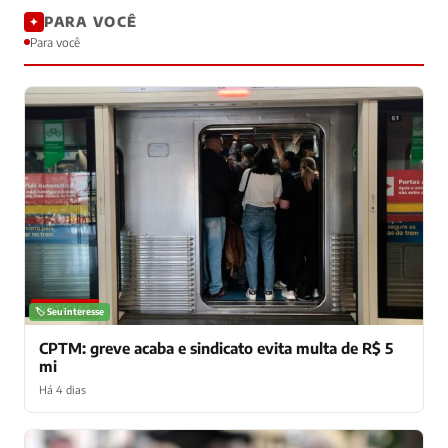
PARA VOCÊ
✦
Para você
NOTÍCIAS
🏷️ Seu interesse
CPTM: greve acaba e sindicato evita multa de R$ 5
mi
Há 4 dias