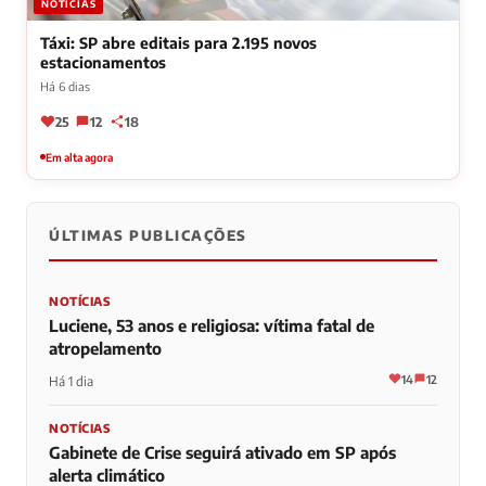
NOTÍCIAS
Táxi: SP abre editais para 2.195 novos
estacionamentos
Há 6 dias
25
12
18
Em alta agora
ÚLTIMAS PUBLICAÇÕES
NOTÍCIAS
Luciene, 53 anos e religiosa: vítima fatal de
atropelamento
14
12
Há 1 dia
NOTÍCIAS
Gabinete de Crise seguirá ativado em SP após
alerta climático