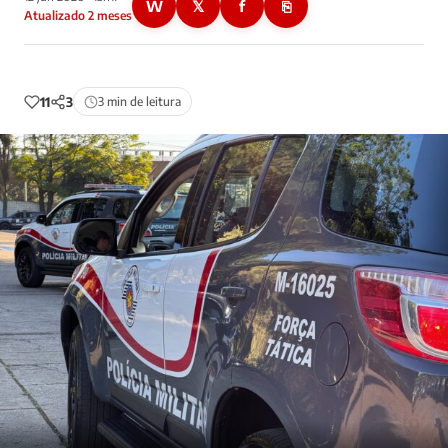
W
𝕏
f
⎘
Atualizado 2 meses
11
3
3 min de leitura