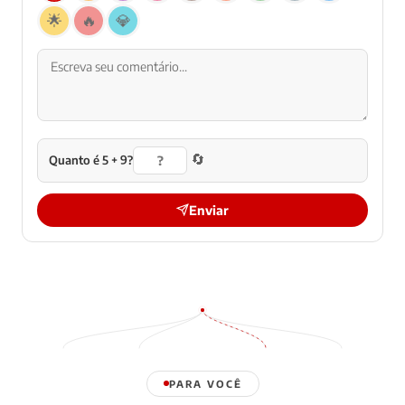
🌟
🔥
💎
🔄
Quanto é 5 + 9?
Enviar
PARA VOCÊ