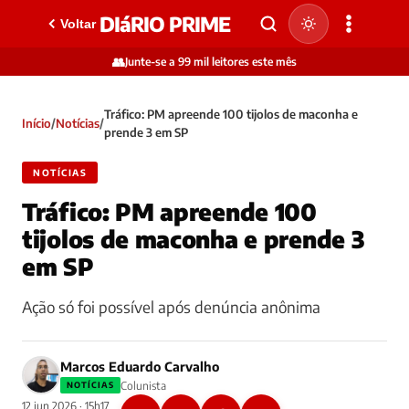
DIáRIO PRIME
Voltar
👥
Junte-se a 99 mil leitores este mês
Tráfico: PM apreende 100 tijolos de maconha e
Início
/
Notícias
/
prende 3 em SP
NOTÍCIAS
Tráfico: PM apreende 100
tijolos de maconha e prende 3
em SP
Ação só foi possível após denúncia anônima
Marcos Eduardo Carvalho
Colunista
NOTÍCIAS
12 jun 2026 · 15h17