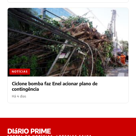
NOTÍCIAS
Ciclone bomba faz Enel acionar plano de
contingência
Há 4 dias
Laura
DIáRIO PRIME
online