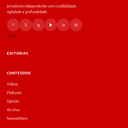
Jornalismo independente com credibilidade,
HOJE
agilidade e profundidade.
🔒 As
nsagens
f
𝕏
ig
▶
in
tk
desta
onversa
são
RSS
rivadas
tre você
 Laura.
EDITORIAS
Laura
Oi!
👋
CONTEÚDOS
Bom
dia!
Vídeos
Sou
a
Podcasts
Laura,
Opinião
daqui
do
Ao Vivo
Diário
Newsletters
Prime.
O