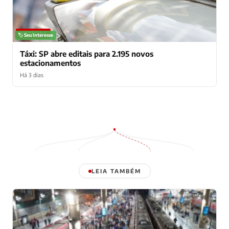
NOTÍCIAS
🏷️ Seu interesse
Táxi: SP abre editais para 2.195 novos
estacionamentos
Há 3 dias
LEIA TAMBÉM