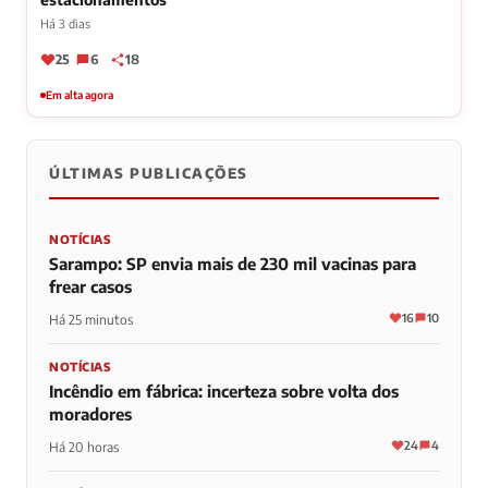
Há 3 dias
25
6
18
Em alta agora
ÚLTIMAS PUBLICAÇÕES
NOTÍCIAS
Sarampo: SP envia mais de 230 mil vacinas para
frear casos
16
10
Há 25 minutos
NOTÍCIAS
Incêndio em fábrica: incerteza sobre volta dos
moradores
24
4
Há 20 horas