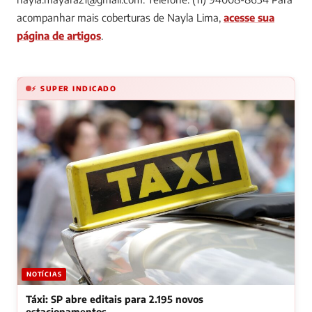
acompanhar mais coberturas de Nayla Lima,
acesse sua
página de artigos
.
⚡ SUPER INDICADO
NOTÍCIAS
Táxi: SP abre editais para 2.195 novos
estacionamentos