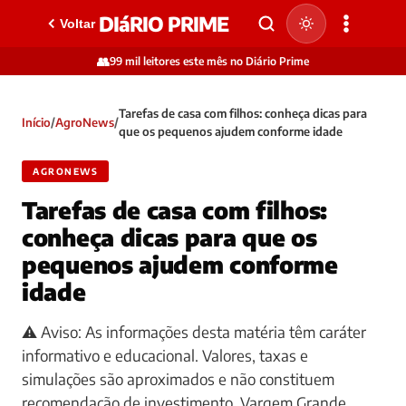
DIáRIO PRIME
Voltar
👥
99 mil leitores este mês no Diário Prime
Tarefas de casa com filhos: conheça dicas para
Início
/
AgroNews
/
que os pequenos ajudem conforme idade
AGRONEWS
Tarefas de casa com filhos:
conheça dicas para que os
pequenos ajudem conforme
idade
⚠️ Aviso: As informações desta matéria têm caráter
informativo e educacional. Valores, taxas e
simulações são aproximados e não constituem
recomendação de investimento. Vargem Grande