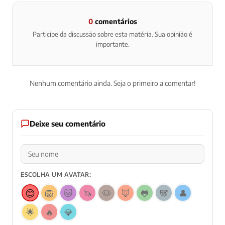
0
comentários
Participe da discussão sobre esta matéria. Sua opinião é
importante.
Nenhum comentário ainda. Seja o primeiro a comentar!
Deixe seu comentário
ESCOLHA UM AVATAR:
😊
🦁
🐱
🦄
🐶
🦊
🐸
🐼
👤
🌟
🔥
💎