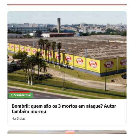
NOTÍCIAS
🏷️ Seu interesse
Bombril: quem são os 3 mortos em ataque? Autor
também morreu
Há 6 dias