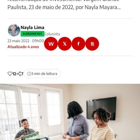
Paulista, 23 de maio de 2022, por Nayla Mayara…
Nayla Lima
Colunista
AGRONEWS
23 maio 2022 · 09h00
W
𝕏
f
⎘
Atualizado 4 anos
12
7
3 min de leitura