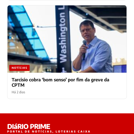
NOTÍCIAS
Tarcisio cobra ‘bom senso’ por fim da greve da
CPTM
Há 2 dias
Laura
DIáRIO PRIME
online
PORTAL DE NOTÍCIAS, LOTERIAS CAIXA