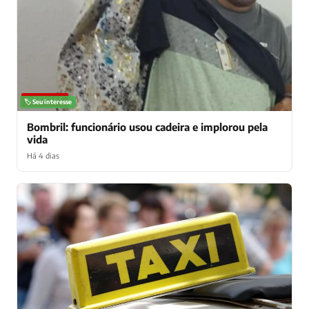
NOTÍCIAS
🏷️ Seu interesse
Bombril: funcionário usou cadeira e implorou pela
vida
Há 4 dias