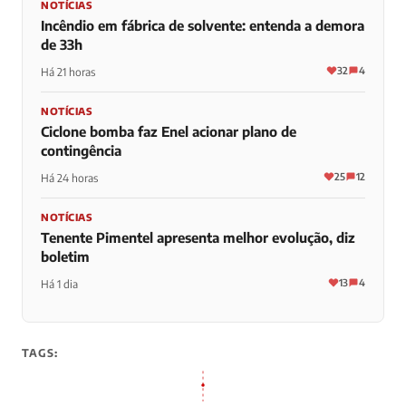
NOTÍCIAS
Incêndio em fábrica de solvente: entenda a demora
de 33h
32
4
Há 21 horas
NOTÍCIAS
Ciclone bomba faz Enel acionar plano de
contingência
25
12
Há 24 horas
NOTÍCIAS
Tenente Pimentel apresenta melhor evolução, diz
boletim
13
4
Há 1 dia
TAGS: