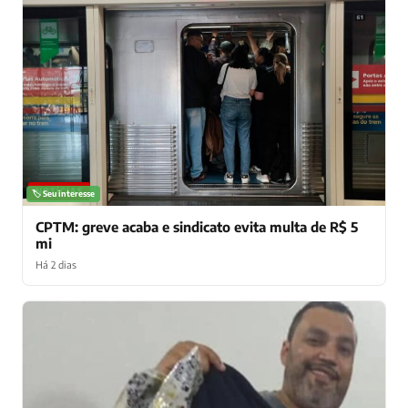
NOTÍCIAS
🏷️ Seu interesse
CPTM: greve acaba e sindicato evita multa de R$ 5
mi
Há 2 dias