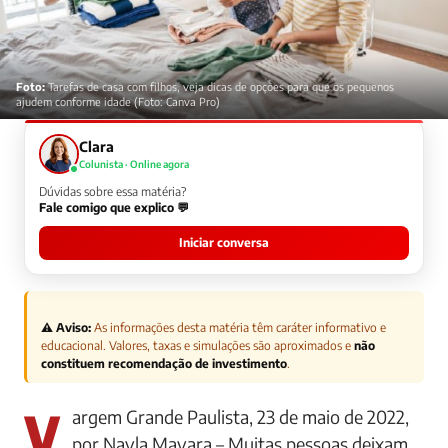
Foto:
Tarefas de casa com filhos, veja dicas de opções para que os pequenos
ajudem conforme idade (Foto: Canva Pro)
Clara
Colunista · Online agora
Dúvidas sobre essa matéria?
Fale comigo que explico 💬
Iniciar conversa
⚠️ Aviso:
As informações desta matéria têm caráter informativo e
educacional. Valores, taxas e simulações são aproximados e
não
constituem recomendação de investimento
.
Vargem Grande Paulista, 23 de maio de 2022,
por Nayla Mayara – Muitas pessoas deixam