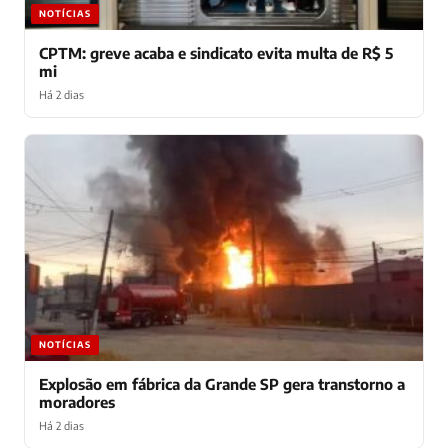
NOTÍCIAS
CPTM: greve acaba e sindicato evita multa de R$ 5
mi
Há 2 dias
NOTÍCIAS
Explosão em fábrica da Grande SP gera transtorno a
moradores
Há 2 dias