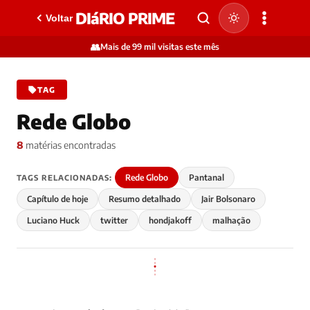
DIáRIO PRIME
Voltar
👥
Mais de 99 mil visitas este mês
TAG
Rede Globo
8
matérias encontradas
Rede Globo
Pantanal
TAGS RELACIONADAS:
Capítulo de hoje
Resumo detalhado
Jair Bolsonaro
Luciano Huck
twitter
hondjakoff
malhação