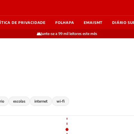
ÍTICA DE PRIVACIDADE
FOLHAPA
EMAISMT
DIÁRIO SU
👥
Junte-se a 99 mil leitores este mês
rio
escolas
internet
wi-fi