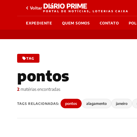
DIáRIO PRIME
Voltar
PORTAL DE NOTÍCIAS, LOTERIAS CAIXA
EXPEDIENTE
QUEM SOMOS
CONTATO
POL
TAG
pontos
2
matérias encontradas
pontos
alagamento
janeiro
TAGS RELACIONADAS: