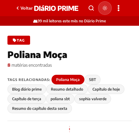
DIáRIO PRIME
Voltar
👥
99 mil leitores este mês no Diário Prime
TAG
Poliana Moça
8
matérias encontradas
Poliana Moça
SBT
TAGS RELACIONADAS:
Blog diário prime
Resumo detalhado
Capítulo de hoje
Capítulo de terça
poliana sbt
sophia valverde
Resumo do capítulo desta sexta