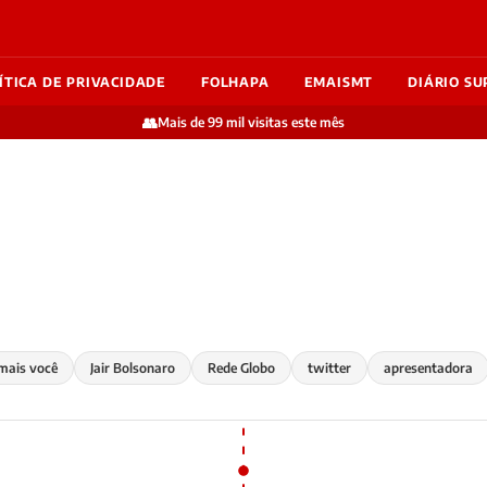
ÍTICA DE PRIVACIDADE
FOLHAPA
EMAISMT
DIÁRIO SU
👥
Mais de 99 mil visitas este mês
mais você
Jair Bolsonaro
Rede Globo
twitter
apresentadora