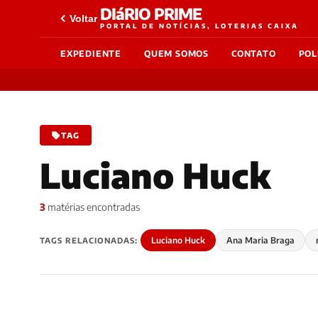
DIáRIO PRIME
Voltar
PORTAL DE NOTÍCIAS, LOTERIAS CAIXA
EXPEDIENTE
QUEM SOMOS
CONTATO
POL
TAG
Luciano Huck
3
matérias encontradas
Luciano Huck
Ana Maria Braga
TAGS RELACIONADAS: