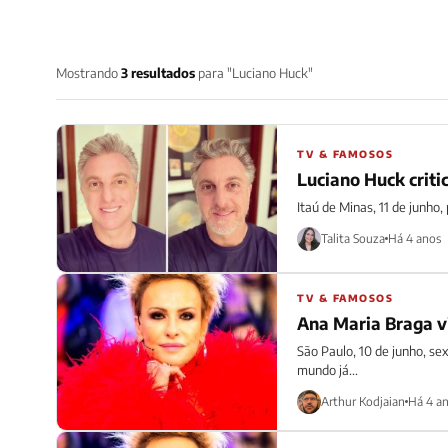
Mostrando
3 resultados
para "Luciano Huck"
TV & FAMOSOS
Luciano Huck criti
Itaú de Minas, 11 de junho,
Talita Souza
Há 4 anos
TV & FAMOSOS
Ana Maria Braga vi
São Paulo, 10 de junho, se
mundo já...
Arthur Kodjaian
Há 4 a