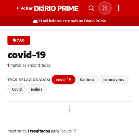
DIáRIO PRIME
Voltar
👥
99 mil leitores este mês no Diário Prime
TAG
covid-19
1
matérias encontradas
covid-19
Cantora
coronavirus
TAGS RELACIONADAS:
Covid
joelma
Mostrando
1 resultados
para "covid-19"