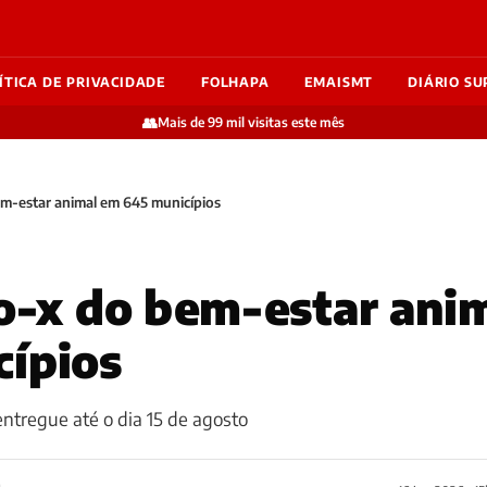
ÍTICA DE PRIVACIDADE
FOLHAPA
EMAISMT
DIÁRIO SU
👥
Mais de 99 mil visitas este mês
em-estar animal em 645 municípios
io-x do bem-estar ani
ípios
ntregue até o dia 15 de agosto