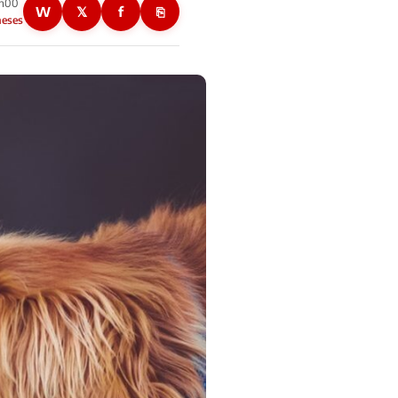
5h00
W
𝕏
f
⎘
meses