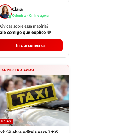
Clara
Colunista · Online agora
úvidas sobre essa matéria?
ale comigo que explico 💬
Iniciar conversa
⚡ SUPER INDICADO
TÍCIAS
xi: SP abre editais para 2.195