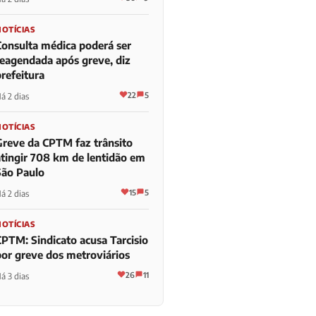
NOTÍCIAS
Consulta médica poderá ser
reagendada após greve, diz
refeitura
22
5
á 2 dias
NOTÍCIAS
Greve da CPTM faz trânsito
atingir 708 km de lentidão em
São Paulo
15
5
á 2 dias
NOTÍCIAS
CPTM: Sindicato acusa Tarcisio
por greve dos metroviários
26
11
á 3 dias