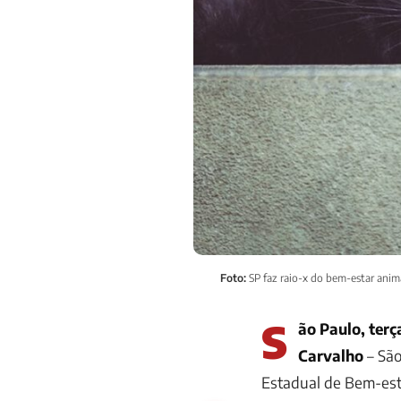
Foto:
SP faz raio-x do bem-estar ani
S
ão Paulo, terç
Carvalho
– São
Estadual de Bem-esta