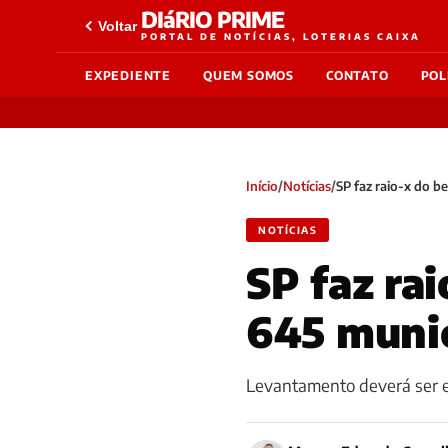
DIáRIO PRIME
Voltar
PORTAL DE NOTÍCIAS, LOTERIAS CAIXA
EXPEDIENTE
QUEM SOMOS
CONTATO
POL
Início
/
Notícias
/
SP faz raio-x do b
NOTÍCIAS
SP faz ra
645 munic
Levantamento deverá ser e