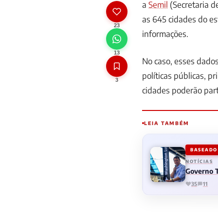
a
Semil
(Secretaria de
as 645 cidades do e
23
informações.
13
No caso, esses dado
políticas públicas, p
3
cidades poderão part
LEIA TAMBÉM
BASEADO 
NOTÍCIAS
Governo T
35
11