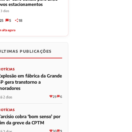
ovos estacionamentos
 3 dias
25
5
18
 alta agora
ÚLTIMAS PUBLICAÇÕES
NOTÍCIAS
Explosão em fábrica da Grande
SP gera transtorno a
moradores
29
6
á 2 dias
NOTÍCIAS
Tarcisio cobra ‘bom senso’ por
fim da greve da CPTM
30
9
á 2 dias