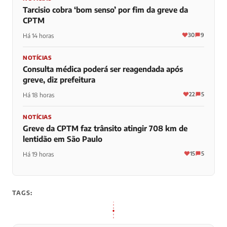
Tarcisio cobra ‘bom senso’ por fim da greve da
CPTM
30
9
Há 14 horas
NOTÍCIAS
Consulta médica poderá ser reagendada após
greve, diz prefeitura
22
5
Há 18 horas
NOTÍCIAS
Greve da CPTM faz trânsito atingir 708 km de
lentidão em São Paulo
15
5
Há 19 horas
TAGS: