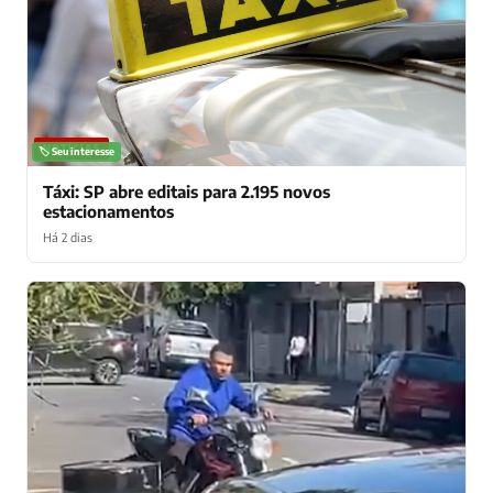
NOTÍCIAS
🏷️ Seu interesse
Táxi: SP abre editais para 2.195 novos
estacionamentos
Há 2 dias