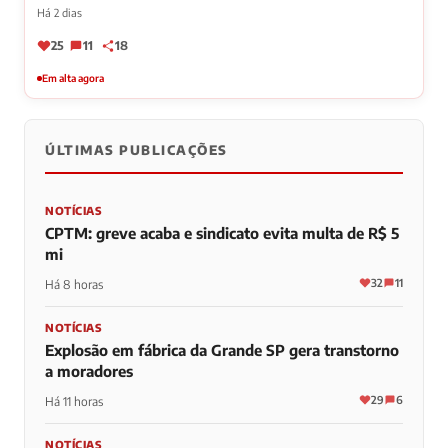
Há 2 dias
25
11
18
Em alta agora
ÚLTIMAS PUBLICAÇÕES
NOTÍCIAS
CPTM: greve acaba e sindicato evita multa de R$ 5
mi
32
11
Há 8 horas
NOTÍCIAS
Explosão em fábrica da Grande SP gera transtorno
a moradores
29
6
Há 11 horas
NOTÍCIAS