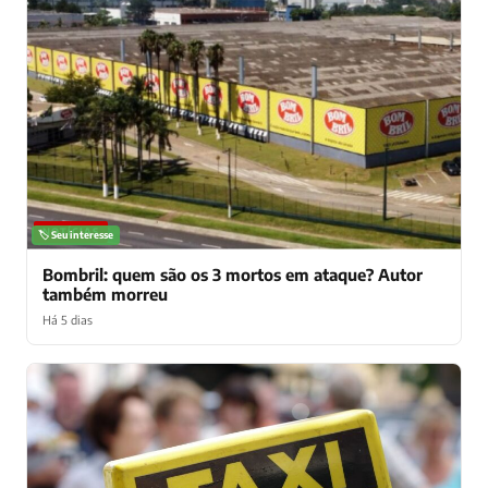
NOTÍCIAS
🏷️ Seu interesse
Bombril: quem são os 3 mortos em ataque? Autor
também morreu
Há 5 dias