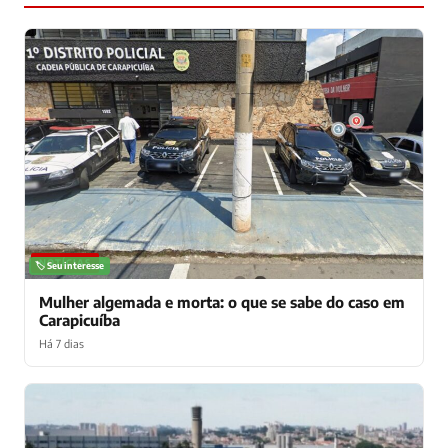
NOTÍCIAS
🏷️ Seu interesse
Mulher algemada e morta: o que se sabe do caso em
Carapicuíba
Há 7 dias