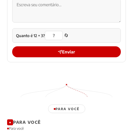
🔄
Quanto é 12 + 3?
Enviar
PARA VOCÊ
PARA VOCÊ
✦
Para você