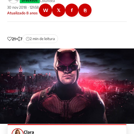
Colunista
DIVERSOS
30 nov 2018 · 12h58
W
𝕏
f
⎘
Atualizado 8 anos
21
7
2 min de leitura
Clara