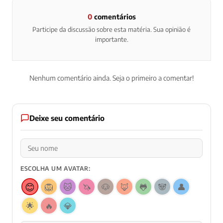
0
comentários
Participe da discussão sobre esta matéria. Sua opinião é
importante.
Nenhum comentário ainda. Seja o primeiro a comentar!
Deixe seu comentário
ESCOLHA UM AVATAR:
😊
🦁
🐱
🦄
🐶
🦊
🐸
🐼
👤
🌟
🔥
💎