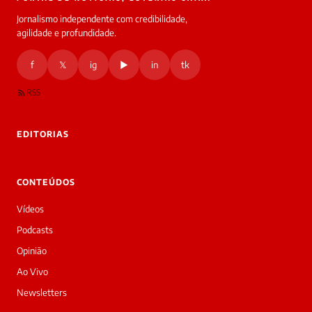
Jornalismo independente com credibilidade,
HOJE
agilidade e profundidade.
🔒 As
nsagens
f
𝕏
ig
▶
in
tk
desta
onversa
são
RSS
rivadas
tre você
 Laura.
EDITORIAS
Laura
Oi!
👋
CONTEÚDOS
Bom
dia!
Vídeos
Sou
a
Podcasts
Laura,
Opinião
daqui
do
Ao Vivo
Diário
Newsletters
Prime.