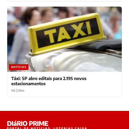
NOTÍCIAS
Táxi: SP abre editais para 2.195 novos
estacionamentos
Há 2 dias
Laura
DIáRIO PRIME
online
PORTAL DE NOTÍCIAS, LOTERIAS CAIXA