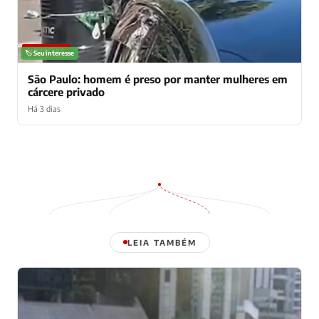
NOTÍCIAS
🏷️ Seu interesse
São Paulo: homem é preso por manter mulheres em
cárcere privado
Há 3 dias
LEIA TAMBÉM