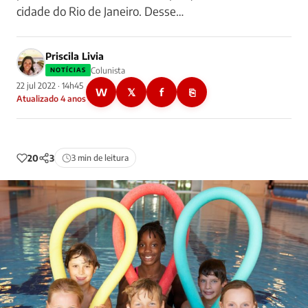
cidade do Rio de Janeiro. Desse…
Priscila Livia
Colunista
NOTÍCIAS
22 jul 2022 · 14h45
W
𝕏
f
⎘
Atualizado 4 anos
20
3
3 min de leitura