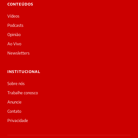
👋
CONTEÚDOS
Bom
dia!
Vídeos
Sou
a
Podcasts
Laura,
Opinião
daqui
do
Ao Vivo
Diário
Newsletters
Prime.
O
jornalista
INSTITUCIONAL
Priscila
Livia
Sobre nós
acabou
Trabalhe conosco
de
cobrir
Anuncie
essa
Contato
matéria
—
Privacidade
e
a
galera