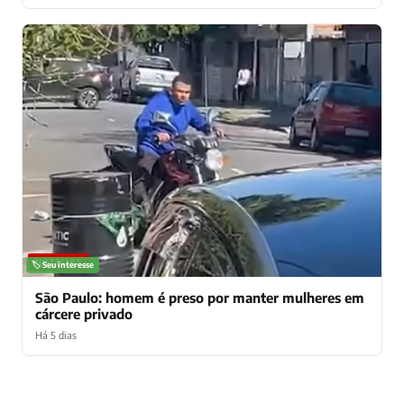
NOTÍCIAS
🏷️ Seu interesse
São Paulo: homem é preso por manter mulheres em
cárcere privado
Há 5 dias