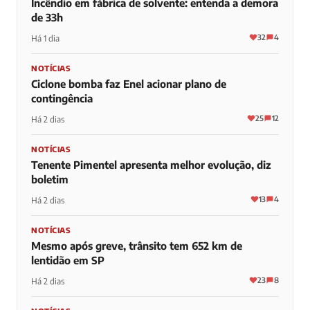
Incêndio em fábrica de solvente: entenda a demora
de 33h
32
4
Há 1 dia
NOTÍCIAS
Ciclone bomba faz Enel acionar plano de
contingência
25
12
Há 2 dias
NOTÍCIAS
Tenente Pimentel apresenta melhor evolução, diz
boletim
13
4
Há 2 dias
NOTÍCIAS
Mesmo após greve, trânsito tem 652 km de
lentidão em SP
23
8
Há 2 dias