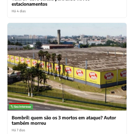
estacionamentos
Há 4 dias
NOTÍCIAS
🏷️ Seu interesse
Bombril: quem são os 3 mortos em ataque? Autor
também morreu
Há 7 dias