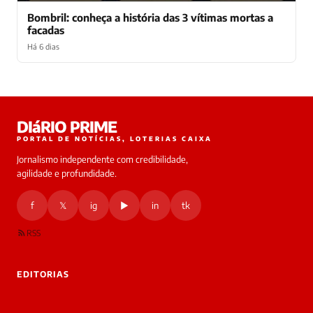
Bombril: conheça a história das 3 vítimas mortas a
facadas
Há 6 dias
Laura
DIáRIO PRIME
online
PORTAL DE NOTÍCIAS, LOTERIAS CAIXA
Jornalismo independente com credibilidade,
HOJE
agilidade e profundidade.
🔒 As
nsagens
f
𝕏
ig
▶
in
tk
desta
onversa
são
RSS
rivadas
tre você
 Laura.
EDITORIAS
Laura
Oi!