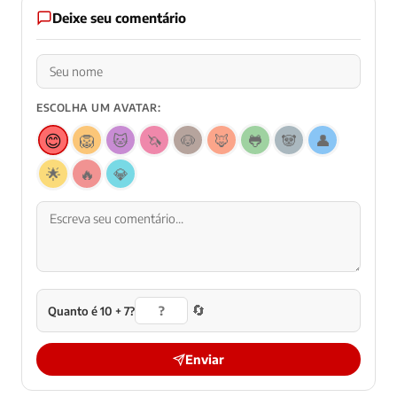
Deixe seu comentário
ESCOLHA UM AVATAR:
😊
🦁
🐱
🦄
🐶
🦊
🐸
🐼
👤
🌟
🔥
💎
🔄
Quanto é 10 + 7?
Enviar