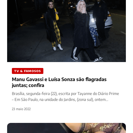
TV & FAMOSOS
Manu Gavassi e Luísa Sonza são flagradas
juntas; confira
Brasília, segunda-feira (22), escrita por Tayanne do Diário Prime
– Em São Paulo, na unidade do Jardins, (zona sul), ontem…
23 maio 2022