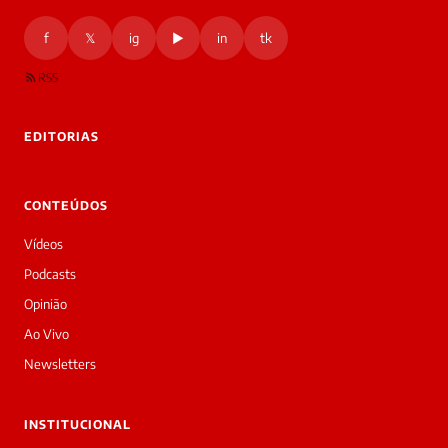
f
𝕏
ig
▶
in
tk
RSS
EDITORIAS
CONTEÚDOS
Vídeos
Podcasts
Opinião
Ao Vivo
Newsletters
INSTITUCIONAL