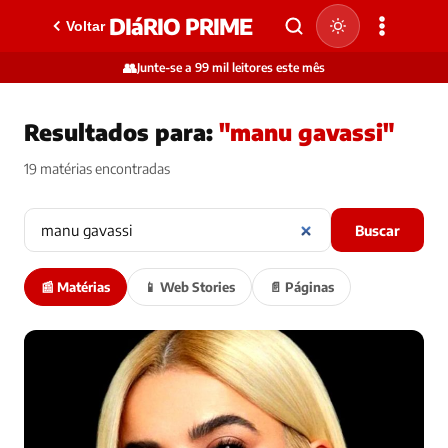
DIáRIO PRIME
Voltar
👥
Junte-se a 99 mil leitores este mês
Resultados para:
"manu gavassi"
19 matérias encontradas
Buscar
📰 Matérias
📱 Web Stories
📄 Páginas