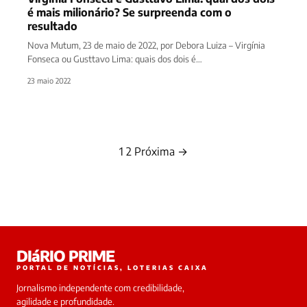
é mais milionário? Se surpreenda com o
resultado
Nova Mutum, 23 de maio de 2022, por Debora Luiza – Virgínia
Fonseca ou Gusttavo Lima: quais dos dois é…
23 maio 2022
1
2
Próxima →
Paginação
de
posts
DIáRIO PRIME
PORTAL DE NOTÍCIAS, LOTERIAS CAIXA
Jornalismo independente com credibilidade,
agilidade e profundidade.