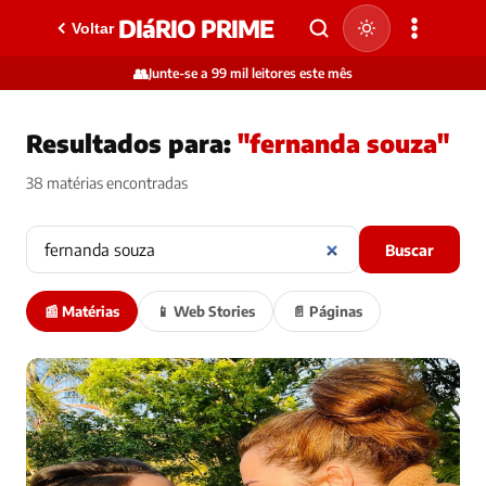
DIáRIO PRIME
Voltar
👥
Junte-se a 99 mil leitores este mês
Resultados para:
"fernanda souza"
38 matérias encontradas
Buscar
📰 Matérias
📱 Web Stories
📄 Páginas