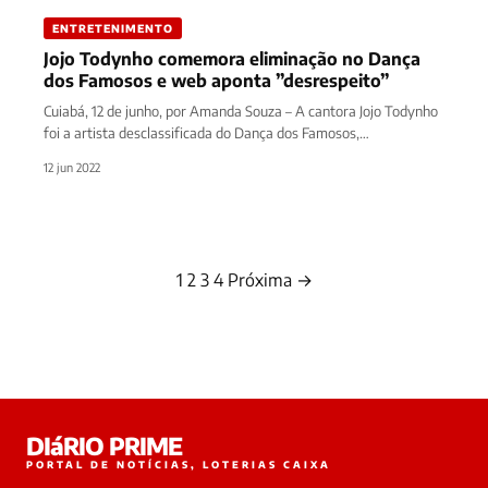
ENTRETENIMENTO
Jojo Todynho comemora eliminação no Dança
dos Famosos e web aponta ”desrespeito”
Cuiabá, 12 de junho, por Amanda Souza – A cantora Jojo Todynho
foi a artista desclassificada do Dança dos Famosos,…
12 jun 2022
1
2
3
4
Próxima →
Paginação
de
posts
DIáRIO PRIME
PORTAL DE NOTÍCIAS, LOTERIAS CAIXA