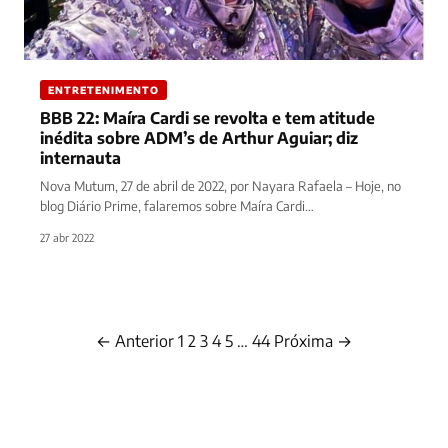
ENTRETENIMENTO
BBB 22: Maíra Cardi se revolta e tem atitude
inédita sobre ADM’s de Arthur Aguiar; diz
internauta
Nova Mutum, 27 de abril de 2022, por Nayara Rafaela – Hoje, no
blog Diário Prime, falaremos sobre Maíra Cardi…
27 abr 2022
← Anterior
1
2
3
4
5
…
44
Próxima →
Paginação
de
posts