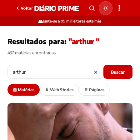
DIáRIO PRIME
Voltar
👥
Junte-se a 99 mil leitores este mês
Resultados para:
"arthur "
437 matérias encontradas
Buscar
📰 Matérias
📱 Web Stories
📄 Páginas