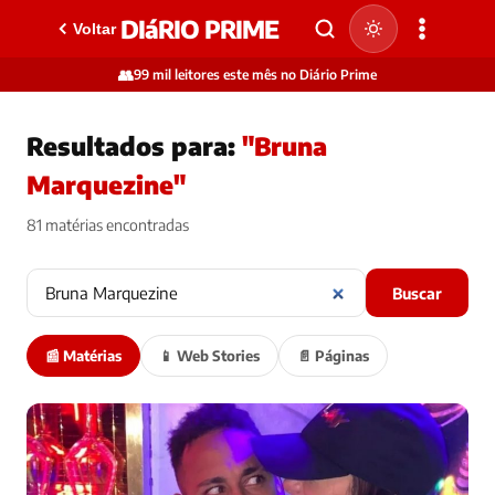
DIáRIO PRIME
Voltar
👥
99 mil leitores este mês no Diário Prime
Resultados para:
"Bruna
Marquezine"
81 matérias encontradas
Buscar
📰 Matérias
📱 Web Stories
📄 Páginas