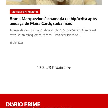
ENTRETENIMENTO
Bruna Marquezine é chamada de hipócrita após
ameaça de Maíra Cardi; saiba mais
Aparecida de Goiânia, 25 de abril de 2022, por Sarah Oliveira – A
atriz Bruna Marquezine rebateu uma seguidora no…
25 abr 2022
1
2
3
…
9
Próxima →
Paginação
de
posts
DIáRIO PRIME