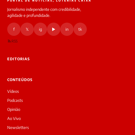
PORTAL DE NOTÍCIAS, LOTERIAS CAIXA
Jornalismo independente com credibilidade,
agilidade e profundidade.
f
𝕏
ig
▶
in
tk
RSS
EDITORIAS
CONTEÚDOS
Vídeos
Podcasts
Opinião
Ao Vivo
Newsletters