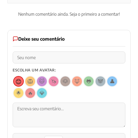
Nenhum comentário ainda. Seja o primeiro a comentar!
Deixe seu comentário
ESCOLHA UM AVATAR:
😊
🦁
🐱
🦄
🐶
🦊
🐸
🐼
👤
🌟
🔥
💎