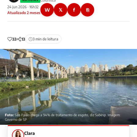
Colunista
24 jun 2026 · 16h32
W
𝕏
f
⎘
Atualizado 2 meses
33
13
3 min de leitura
Foto:
São Paulo chega a 94% de tratamento de esgoto, diz Sabesp. Imagem:
Governo de SP
Clara