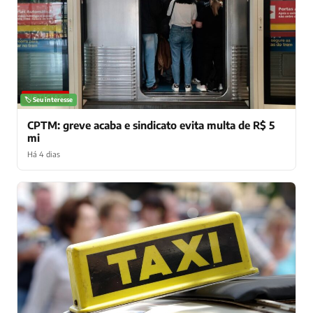
NOTÍCIAS
🏷️ Seu interesse
CPTM: greve acaba e sindicato evita multa de R$ 5
mi
Há 4 dias