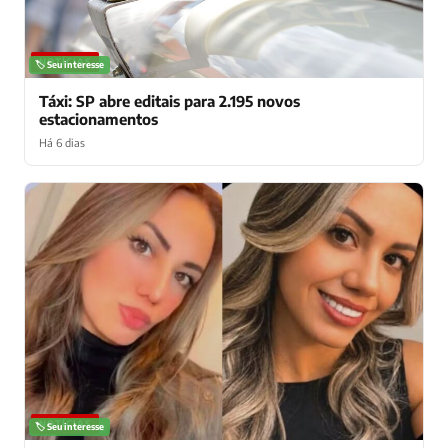
NOTÍCIAS
🏷️ Seu interesse
Táxi: SP abre editais para 2.195 novos
estacionamentos
Há 6 dias
NOTÍCIAS
🏷️ Seu interesse