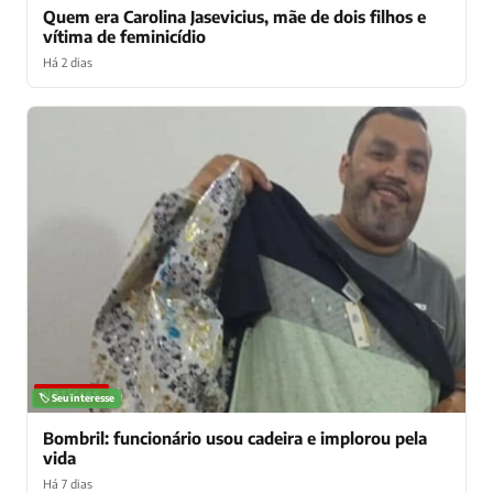
Quem era Carolina Jasevicius, mãe de dois filhos e
vítima de feminicídio
Há 2 dias
NOTÍCIAS
🏷️ Seu interesse
Bombril: funcionário usou cadeira e implorou pela
vida
Há 7 dias