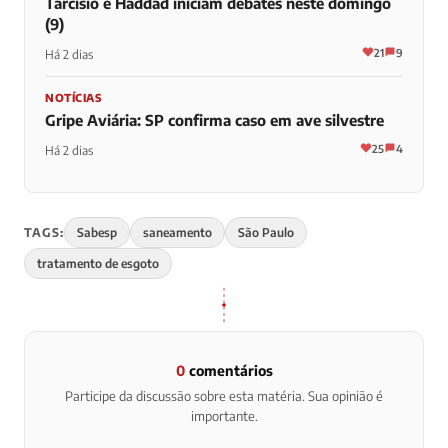
Tarcísio e Haddad iniciam debates neste domingo
(9)
21
9
Há 2 dias
NOTÍCIAS
Gripe Aviária: SP confirma caso em ave silvestre
25
4
Há 2 dias
TAGS:
Sabesp
saneamento
São Paulo
tratamento de esgoto
0
comentários
Participe da discussão sobre esta matéria. Sua opinião é
importante.