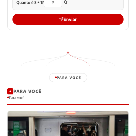
🔄
Quanto é 3 + 1?
Enviar
PARA VOCÊ
PARA VOCÊ
✦
Para você