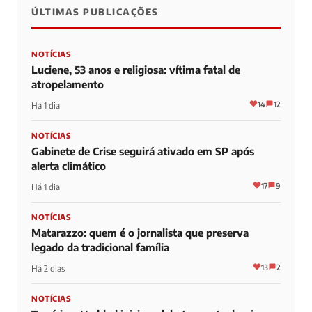
ÚLTIMAS PUBLICAÇÕES
NOTÍCIAS
Luciene, 53 anos e religiosa: vítima fatal de
atropelamento
14
12
Há 1 dia
NOTÍCIAS
Gabinete de Crise seguirá ativado em SP após
alerta climático
17
9
Há 1 dia
NOTÍCIAS
Matarazzo: quem é o jornalista que preserva
legado da tradicional família
13
2
Há 2 dias
NOTÍCIAS