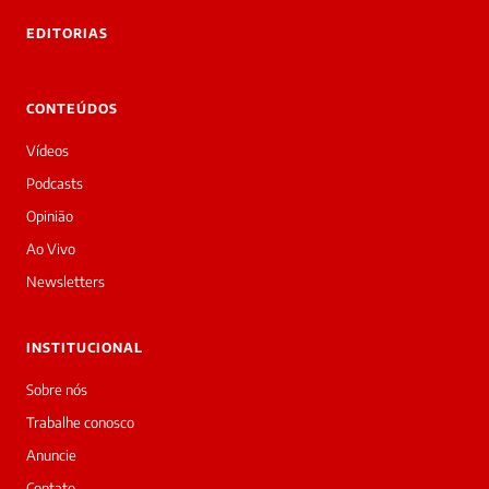
 Laura.
EDITORIAS
Laura
Oi!
👋
CONTEÚDOS
Bom
dia!
Vídeos
Sou
a
Podcasts
Laura,
Opinião
daqui
do
Ao Vivo
Diário
Newsletters
Prime.
O
jornalista
INSTITUCIONAL
Marcos
Eduardo
Sobre nós
Carvalho
Trabalhe conosco
acabou
de
Anuncie
cobrir
Contato