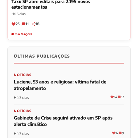
Táxi: SP abre editais para 2.195 novos
estacionamentos
Há 6 dias
25
11
18
Em alta agora
ÚLTIMAS PUBLICAÇÕES
NOTÍCIAS
Luciene, 53 anos e religiosa: vítima fatal de
atropelamento
14
12
Há 2 dias
NOTÍCIAS
Gabinete de Crise seguirá ativado em SP após
alerta climático
17
9
Há 2 dias