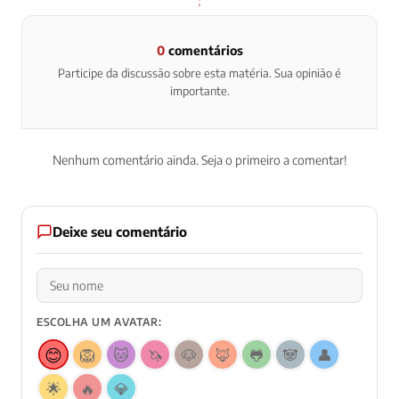
0
comentários
Participe da discussão sobre esta matéria. Sua opinião é
importante.
Nenhum comentário ainda. Seja o primeiro a comentar!
Deixe seu comentário
ESCOLHA UM AVATAR:
😊
🦁
🐱
🦄
🐶
🦊
🐸
🐼
👤
🌟
🔥
💎