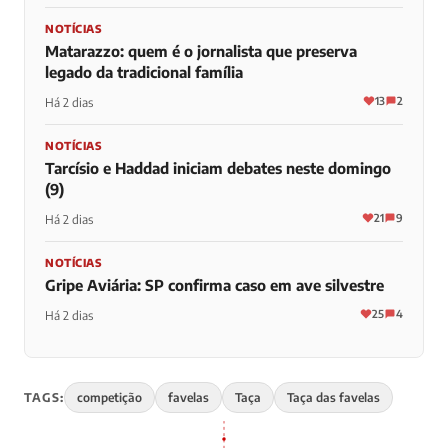
NOTÍCIAS
Matarazzo: quem é o jornalista que preserva
legado da tradicional família
13
2
Há 2 dias
NOTÍCIAS
Tarcísio e Haddad iniciam debates neste domingo
(9)
21
9
Há 2 dias
NOTÍCIAS
Gripe Aviária: SP confirma caso em ave silvestre
25
4
Há 2 dias
TAGS:
competição
favelas
Taça
Taça das favelas