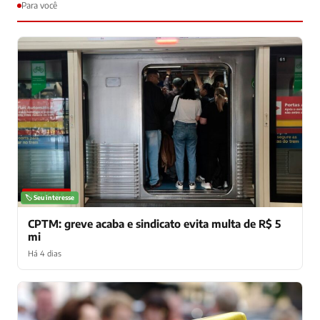
Para você
NOTÍCIAS
🏷️ Seu interesse
CPTM: greve acaba e sindicato evita multa de R$ 5
mi
Há 4 dias