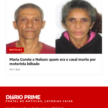
NOTÍCIAS
Maria Gorete e Nelson: quem era o casal morto por
motorista bêbado
Há 7 dias
Laura
DIáRIO PRIME
online
PORTAL DE NOTÍCIAS, LOTERIAS CAIXA