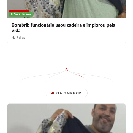
NOTÍCIAS
🏷️ Seu interesse
Bombril: funcionário usou cadeira e implorou pela
vida
Há 7 dias
LEIA TAMBÉM