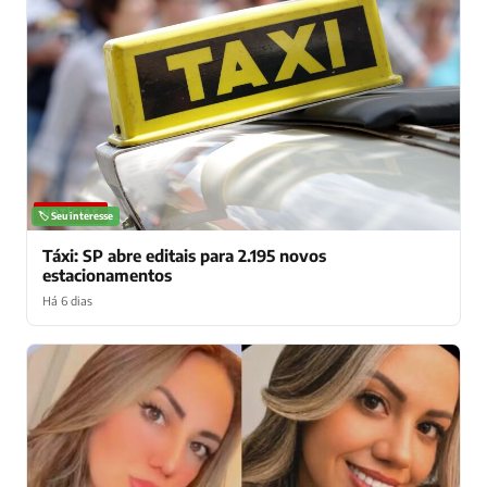
NOTÍCIAS
🏷️ Seu interesse
Táxi: SP abre editais para 2.195 novos
estacionamentos
Há 6 dias