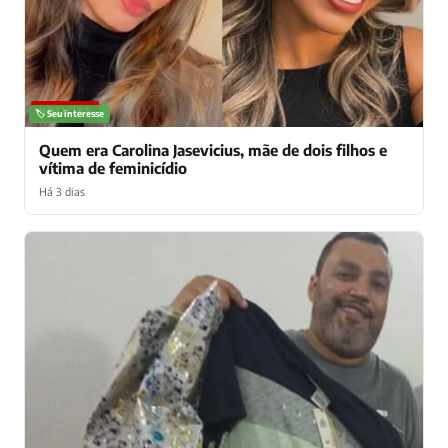
NOTÍCIAS
🏷️ Seu interesse
Quem era Carolina Jasevicius, mãe de dois filhos e
vítima de feminicídio
Há 3 dias