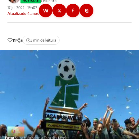
Colunista
NOTÍCIAS
17 jul 2022 · 19h02
W
𝕏
f
⎘
Atualizado 4 anos
11
5
3 min de leitura
Foto:
Saiba tudo sobre a Taça das favelas