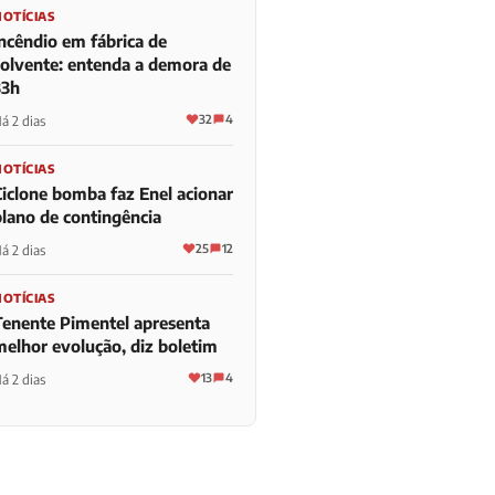
NOTÍCIAS
Incêndio em fábrica de
solvente: entenda a demora de
33h
32
4
á 2 dias
NOTÍCIAS
Ciclone bomba faz Enel acionar
plano de contingência
25
12
á 2 dias
NOTÍCIAS
Tenente Pimentel apresenta
melhor evolução, diz boletim
13
4
á 2 dias