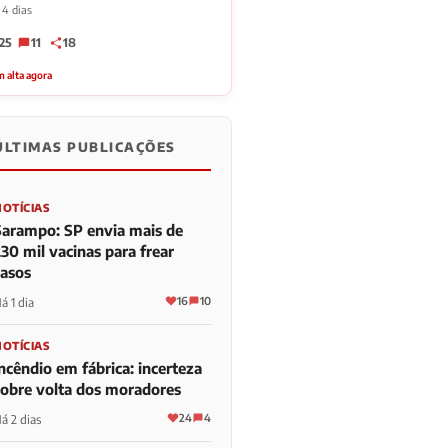
 4 dias
25
11
18
 alta agora
ÚLTIMAS PUBLICAÇÕES
NOTÍCIAS
Sarampo: SP envia mais de
30 mil vacinas para frear
casos
16
10
á 1 dia
NOTÍCIAS
ncêndio em fábrica: incerteza
sobre volta dos moradores
24
4
á 2 dias