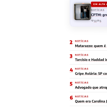
EM ALTA
NOTÍCIAS
CPTM: gre
32
6
2
NOTÍCIAS
Matarazzo: quem é o
3
NOTÍCIAS
Tarcísio e Haddad 
4
NOTÍCIAS
Gripe Aviária: SP c
5
NOTÍCIAS
Advogado que atrop
6
NOTÍCIAS
Quem era Carolina J