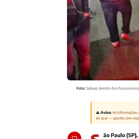
Foto:
Sabesp demite dois funcionários
⚠️ Aviso:
As informações d
de azar — aposte com res
ão Paulo (SP),