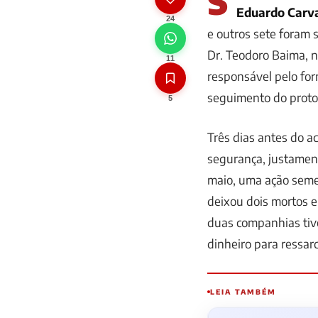
S
Eduardo Carv
24
e outros sete foram
Dr. Teodoro Baima, n
11
responsável pelo for
seguimento do proto
5
Três dias antes do a
segurança, justamente
maio, uma ação seme
deixou dois mortos e
duas companhias ti
dinheiro para ressarc
LEIA TAMBÉM