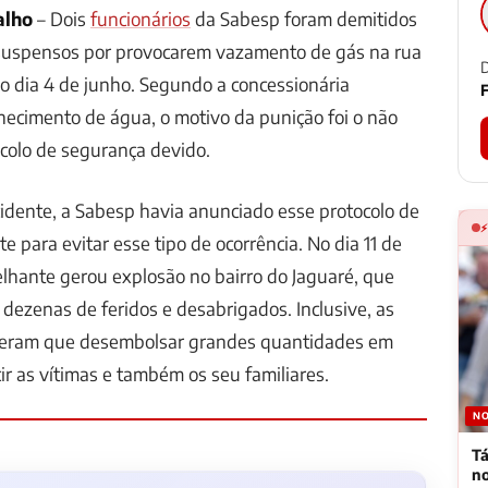
alho
– Dois
funcionários
da Sabesp foram demitidos
 suspensos por provocarem vazamento de gás na rua
D
o dia 4 de junho. Segundo a concessionária
F
necimento de água, o motivo da punição foi o não
colo de segurança devido.
cidente, a Sabesp havia anunciado esse protocolo de
 para evitar esse tipo de ocorrência. No dia 11 de
lhante gerou explosão no bairro do Jaguaré, que
 dezenas de feridos e desabrigados. Inclusive, as
veram que desembolsar grandes quantidades em
ir as vítimas e também os seu familiares.
NO
Tá
n