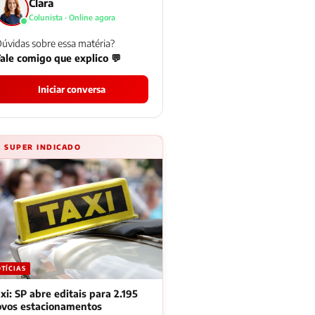
Clara
Colunista · Online agora
úvidas sobre essa matéria?
ale comigo que explico 💬
Iniciar conversa
⚡ SUPER INDICADO
TÍCIAS
xi: SP abre editais para 2.195
ovos estacionamentos