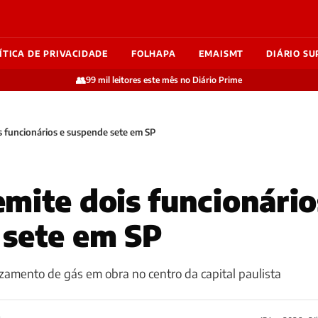
ÍTICA DE PRIVACIDADE
FOLHAPA
EMAISMT
DIÁRIO SU
👥
99 mil leitores este mês no Diário Prime
s funcionários e suspende sete em SP
mite dois funcionário
 sete em SP
amento de gás em obra no centro da capital paulista