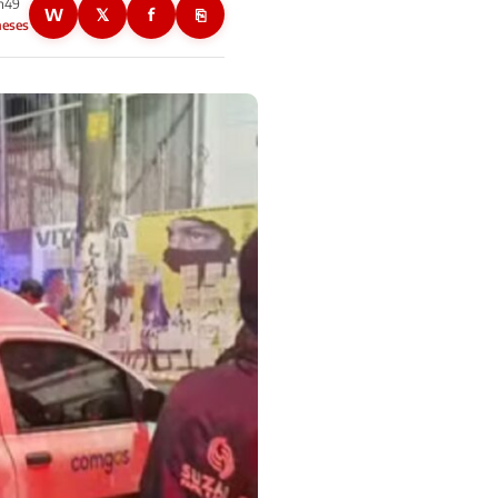
1h49
W
𝕏
f
⎘
meses