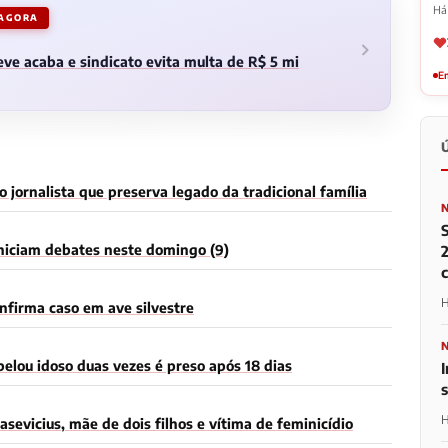
Há
 AGORA
ve acaba e sindicato evita multa de R$ 5 mi
Em
 jornalista que preserva legado da tradicional família
iniciam debates neste domingo (9)
2
H
onfirma caso em ave silvestre
elou idoso duas vezes é preso após 18 dias
I
H
asevicius, mãe de dois filhos e vítima de feminicídio