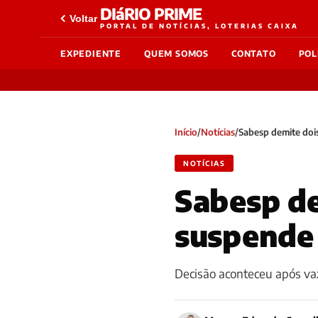
DIáRIO PRIME
Voltar
PORTAL DE NOTÍCIAS, LOTERIAS CAIXA
EXPEDIENTE
QUEM SOMOS
CONTATO
POL
Início
/
Notícias
/
Sabesp demite doi
NOTÍCIAS
Sabesp de
suspende
Decisão aconteceu após vaz