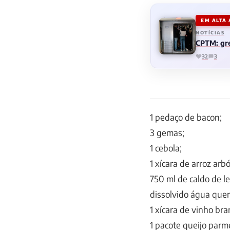
EM ALTA
NOTÍCIAS
CPTM: gre
32
3
1 pedaço de bacon;
3 gemas;
1 cebola;
1 xícara de arroz arb
750 ml de caldo de l
dissolvido água quen
1 xícara de vinho bra
1 pacote queijo parm