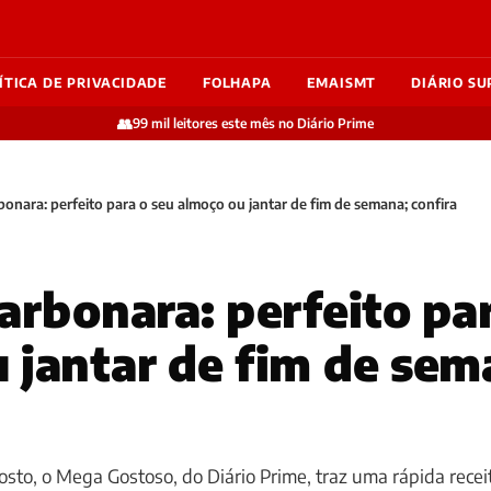
ÍTICA DE PRIVACIDADE
FOLHAPA
EMAISMT
DIÁRIO SU
👥
99 mil leitores este mês no Diário Prime
bonara: perfeito para o seu almoço ou jantar de fim de semana; confira
carbonara: perfeito pa
 jantar de fim de sem
osto, o Mega Gostoso, do Diário Prime, traz uma rápida recei