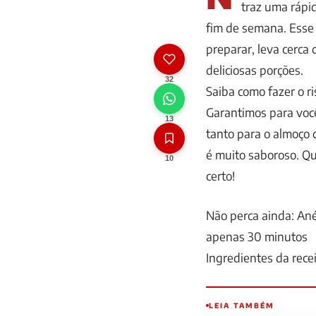
traz uma rápid
fim de semana. Esse d
preparar, leva cerca 
deliciosas porções.
32
Saiba como fazer o r
Garantimos para você
13
tanto para o almoço q
é muito saboroso. Que
10
certo!
Não perca ainda: Ané
apenas 30 minutos
Ingredientes da rece
LEIA TAMBÉM