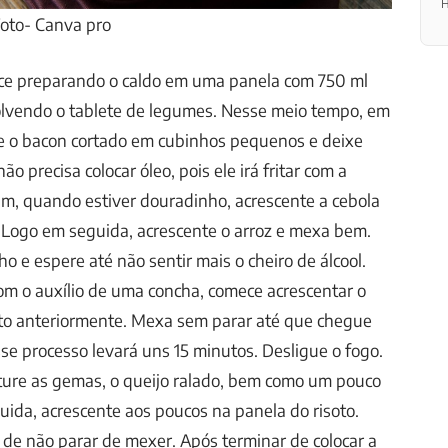
H
Foto- Canva pro
ce preparando o caldo em uma panela com 750 ml
olvendo o tablete de legumes. Nesse meio tempo, em
ue o bacon cortado em cubinhos pequenos e deixe
não precisa colocar óleo, pois ele irá fritar com a
im, quando estiver douradinho, acrescente a cebola
 Logo em seguida, acrescente o arroz e mexa bem.
ho e espere até não sentir mais o cheiro de álcool.
om o auxílio de uma concha, comece acrescentar o
ito anteriormente. Mexa sem parar até que chegue
sse processo levará uns 15 minutos. Desligue o fogo.
ture as gemas, o queijo ralado, bem como um pouco
ida, acrescente aos poucos na panela do risoto.
de não parar de mexer. Após terminar de colocar a