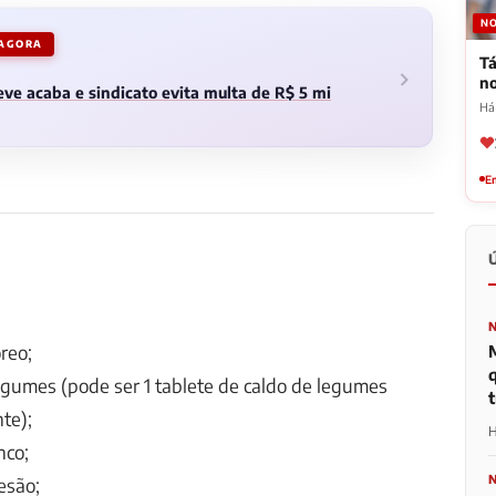
NO
 AGORA
Tá
n
ve acaba e sindicato evita multa de R$ 5 mi
Há
Em
óreo;
egumes (pode ser 1 tablete de caldo de legumes
t
te);
H
nco;
esão;