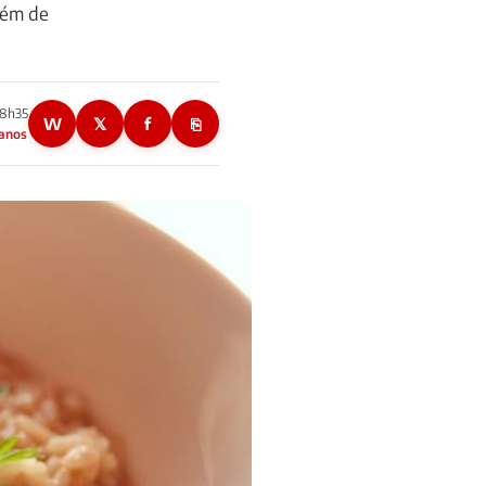
além de
18h35
W
𝕏
f
⎘
 anos