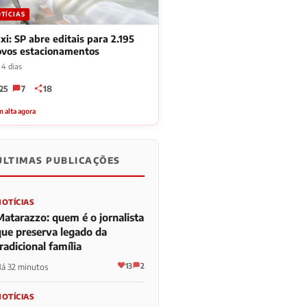
TÍCIAS
xi: SP abre editais para 2.195
ovos estacionamentos
 4 dias
25
7
18
 alta agora
ÚLTIMAS PUBLICAÇÕES
NOTÍCIAS
Matarazzo: quem é o jornalista
que preserva legado da
radicional família
13
2
á 32 minutos
NOTÍCIAS