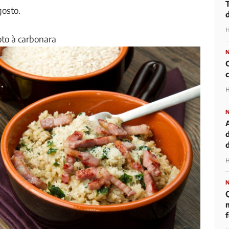
gosto.
H
oto à carbonara
H
d
H
m