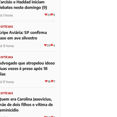
Tarcísio e Haddad iniciam
debates neste domingo (9)
21
9
á 3 horas
NOTÍCIAS
Gripe Aviária: SP confirma
caso em ave silvestre
25
4
á 12 horas
NOTÍCIAS
Advogado que atropelou idoso
duas vezes é preso após 18
ias
16
7
á 17 horas
NOTÍCIAS
Quem era Carolina Jasevicius,
ãe de dois filhos e vítima de
feminicídio