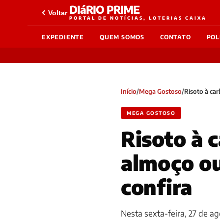
DIáRIO PRIME
Voltar
PORTAL DE NOTÍCIAS, LOTERIAS CAIXA
EXPEDIENTE
QUEM SOMOS
CONTATO
POL
Início
/
Mega Gostoso
/
Risoto à car
MEGA GOSTOSO
Risoto à 
almoço ou
confira
Nesta sexta-feira, 27 de ag