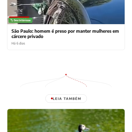
NOTÍCIAS
🏷️ Seu interesse
São Paulo: homem é preso por manter mulheres em
cárcere privado
Há 6 dias
LEIA TAMBÉM