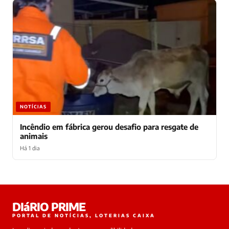
NOTÍCIAS
Incêndio em fábrica gerou desafio para resgate de
animais
Há 1 dia
Laura
DIáRIO PRIME
online
PORTAL DE NOTÍCIAS, LOTERIAS CAIXA