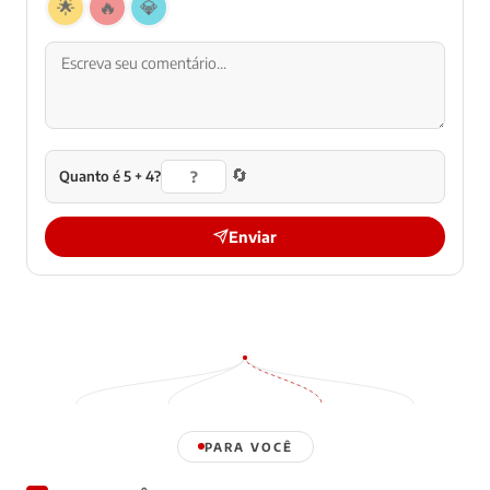
🌟
🔥
💎
🔄
Quanto é 5 + 4?
Enviar
PARA VOCÊ