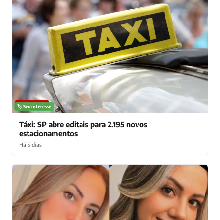
NOTÍCIAS
🏷️ Seu interesse
Táxi: SP abre editais para 2.195 novos
estacionamentos
Há 5 dias