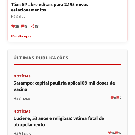
Táxi: SP abre editais para 2.195 novos
estacionamentos
Há 5 dias
25
8
18
Em alta agora
ÚLTIMAS PUBLICAÇÕES
NOTÍCIAS
Sarampo: capital paulista aplica109 mil doses de
vacina
8
2
Há 3 horas
NOTÍCIAS
Luciene, 53 anos e religiosa: vítima fatal de
atropelamento
14
12
Há 9 horas