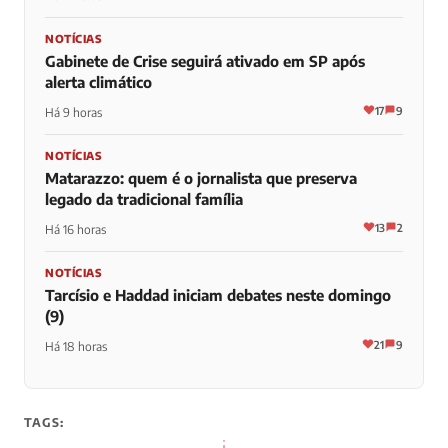
NOTÍCIAS
Gabinete de Crise seguirá ativado em SP após
alerta climático
17
9
Há 9 horas
NOTÍCIAS
Matarazzo: quem é o jornalista que preserva
legado da tradicional família
13
2
Há 16 horas
NOTÍCIAS
Tarcísio e Haddad iniciam debates neste domingo
(9)
21
9
Há 18 horas
TAGS: