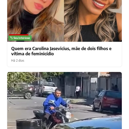
NOTÍCIAS
🏷️ Seu interesse
Quem era Carolina Jasevicius, mãe de dois filhos e
vítima de feminicídio
Há 2 dias