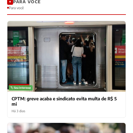
PARA VOCÊ
✦
Para você
NOTÍCIAS
🏷️ Seu interesse
CPTM: greve acaba e sindicato evita multa de R$ 5
mi
Há 3 dias