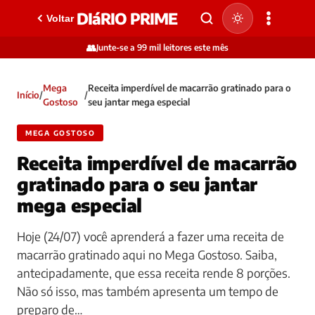
DIáRIO PRIME
Voltar
👥
Junte-se a 99 mil leitores este mês
Mega
Receita imperdível de macarrão gratinado para o
Início
/
/
Gostoso
seu jantar mega especial
MEGA GOSTOSO
Receita imperdível de macarrão
gratinado para o seu jantar
mega especial
Hoje (24/07) você aprenderá a fazer uma receita de
macarrão gratinado aqui no Mega Gostoso. Saiba,
antecipadamente, que essa receita rende 8 porções.
Não só isso, mas também apresenta um tempo de
preparo de…