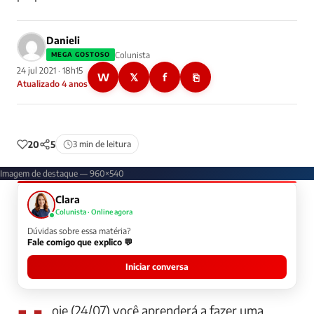
Danieli
Colunista
MEGA GOSTOSO
24 jul 2021 · 18h15
W
𝕏
f
⎘
Atualizado 4 anos
20
5
3 min de leitura
Imagem de destaque — 960×540
Clara
Colunista · Online agora
Dúvidas sobre essa matéria?
Fale comigo que explico 💬
Iniciar conversa