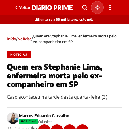
DIáRIO PRIME
Voltar
👥
Junte-se a 99 mil leitores este mês
Quem era Stephanie Lima, enfermeira morta pelo
Início
/
Notícias
/
ex-companheiro em SP
NOTÍCIAS
Quem era Stephanie Lima,
enfermeira morta pelo ex-
companheiro em SP
Caso aconteceu na tarde desta quarta-feira (3)
Marcos Eduardo Carvalho
Colunista
NOTÍCIAS
03 jun 2026 · 20h22