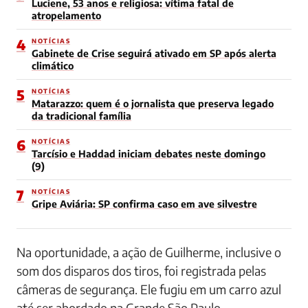
Luciene, 53 anos e religiosa: vítima fatal de
atropelamento
4
NOTÍCIAS
Gabinete de Crise seguirá ativado em SP após alerta
climático
5
NOTÍCIAS
Matarazzo: quem é o jornalista que preserva legado
da tradicional família
6
NOTÍCIAS
Tarcísio e Haddad iniciam debates neste domingo
(9)
7
NOTÍCIAS
Gripe Aviária: SP confirma caso em ave silvestre
Na oportunidade, a ação de Guilherme, inclusive o
som dos disparos dos tiros, foi registrada pelas
câmeras de segurança. Ele fugiu em um carro azul
até ser abordado na Grande São Paulo.