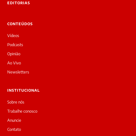
EDITORIAS
Laura
Oi!
👋
CONTEÚDOS
Bom
dia!
Vídeos
Sou
a
Podcasts
Laura,
Opinião
daqui
do
Ao Vivo
Diário
Newsletters
Prime.
O
jornalista
INSTITUCIONAL
Marcos
Eduardo
Sobre nós
Carvalho
Trabalhe conosco
acabou
de
Anuncie
cobrir
Contato
essa
matéria