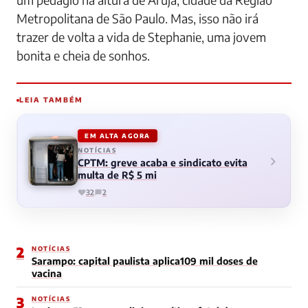
Metropolitana de São Paulo. Mas, isso não irá
trazer de volta a vida de Stephanie, uma jovem
bonita e cheia de sonhos.
LEIA TAMBÉM
EM ALTA AGORA
NOTÍCIAS
CPTM: greve acaba e sindicato evita
multa de R$ 5 mi
32
2
2
NOTÍCIAS
Sarampo: capital paulista aplica109 mil doses de
vacina
3
NOTÍCIAS