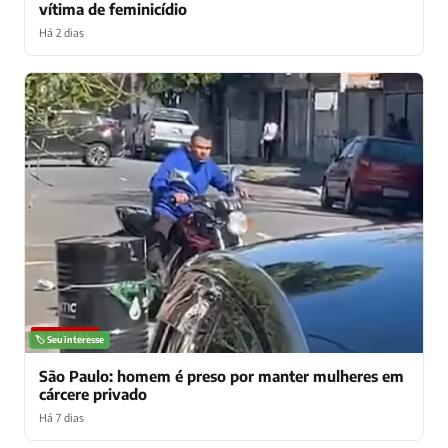
vítima de feminicídio
Há 2 dias
NOTÍCIAS
🏷️ Seu interesse
São Paulo: homem é preso por manter mulheres em
cárcere privado
Há 7 dias