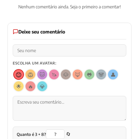
Nenhum comentário ainda. Seja o primeiro a comentar!
Deixe seu comentário
ESCOLHA UM AVATAR:
😊
🦁
🐱
🦄
🐶
🦊
🐸
🐼
👤
🌟
🔥
💎
🔄
Quanto é 3 + 8?