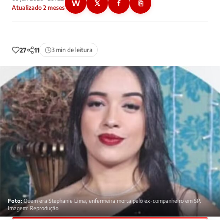
W
𝕏
f
⎘
Atualizado 2 meses
27
11
3 min de leitura
Foto:
Quem era Stephanie Lima, enfermeira morta pelo ex-companheiro em SP.
Imagem: Reprodução