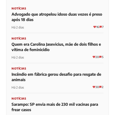
NOTÍCIAS
Advogado que atropelou idoso duas vezes é preso
após 18 dias
16
7
Há 2 dias
NOTÍCIAS
Quem era Carolina Jasevicius, mãe de dois filhos e
vítima de feminicídio
20
5
Há 2 dias
NOTÍCIAS
Incêndio em fábrica gerou desafio para resgate de
animais
30
2
Há 2 dias
NOTÍCIAS
Sarampo: SP envia mais de 230 mil vacinas para
frear casos