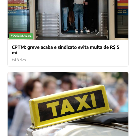
NOTÍCIAS
🏷️ Seu interesse
CPTM: greve acaba e sindicato evita multa de R$ 5
mi
Há 3 dias