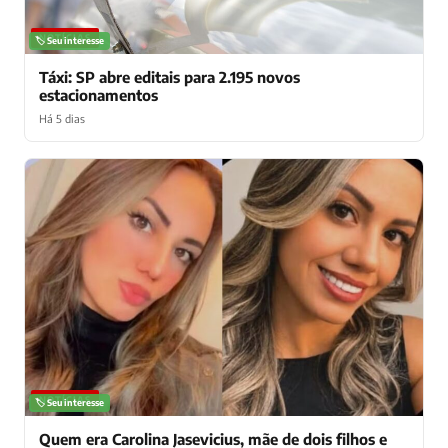
NOTÍCIAS
🏷️ Seu interesse
Táxi: SP abre editais para 2.195 novos
estacionamentos
Há 5 dias
NOTÍCIAS
🏷️ Seu interesse
Quem era Carolina Jasevicius, mãe de dois filhos e