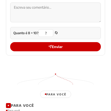
🔄
Quanto é 8 + 10?
Enviar
PARA VOCÊ
PARA VOCÊ
✦
Para você