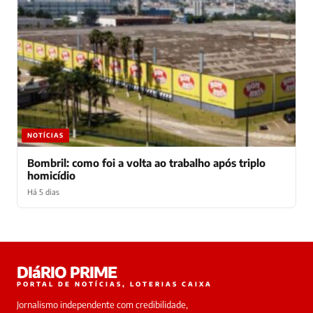
NOTÍCIAS
Bombril: como foi a volta ao trabalho após triplo
homicídio
Há 5 dias
Laura
DIáRIO PRIME
online
PORTAL DE NOTÍCIAS, LOTERIAS CAIXA
Jornalismo independente com credibilidade,
HOJE