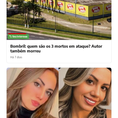
NOTÍCIAS
🏷️ Seu interesse
Bombril: quem são os 3 mortos em ataque? Autor
também morreu
Há 7 dias