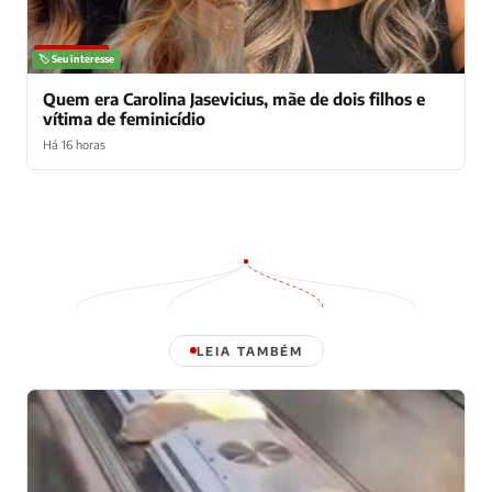
NOTÍCIAS
🏷️ Seu interesse
Quem era Carolina Jasevicius, mãe de dois filhos e
vítima de feminicídio
Há 16 horas
LEIA TAMBÉM