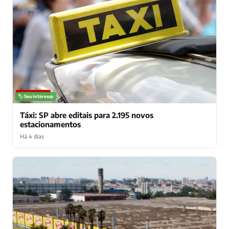
NOTÍCIAS
🏷️ Seu interesse
Táxi: SP abre editais para 2.195 novos
estacionamentos
Há 4 dias