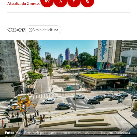
W
𝕏
f
⎘
Atualizado 2 meses
33
17
3 min de leitura
Foto:
Praça Roosevelt pode ganhar novo nome; veja as regras. Imagem: Prefeitura