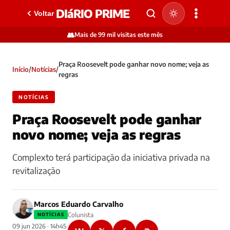
DIáRIO PRIME
Voltar
👥
Mais de 99 mil visitas este mês
Praça Roosevelt pode ganhar novo nome; veja as
Início
/
Notícias
/
regras
NOTÍCIAS
Praça Roosevelt pode ganhar
novo nome; veja as regras
Complexto terá participação da iniciativa privada na
revitalização
Marcos Eduardo Carvalho
Colunista
NOTÍCIAS
09 jun 2026 · 14h45