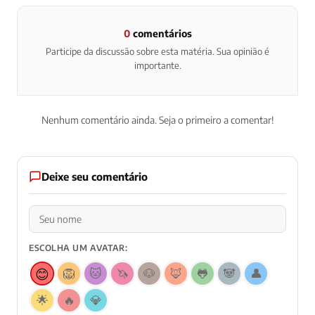
0
comentários
Participe da discussão sobre esta matéria. Sua opinião é
importante.
Nenhum comentário ainda. Seja o primeiro a comentar!
Deixe seu comentário
ESCOLHA UM AVATAR:
😊
🦁
🐱
🦄
🐶
🦊
🐸
🐼
👤
🌟
🔥
💎