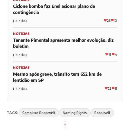
Ciclone bomba faz Enel acionar plano de
contingência
25
12
Há 2 dias
NOTÍCIAS
Tenente Pimentel apresenta melhor evolução, diz
boletim
13
4
Há 2 dias
NOTÍCIAS
Mesmo após greve, trânsito tem 652 km de
lentidão em SP
23
8
Há 2 dias
TAGS:
Complexo Roosevelt
Naming Rights
Roosevelt