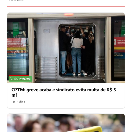
NOTÍCIAS
🏷️ Seu interesse
CPTM: greve acaba e sindicato evita multa de R$ 5
mi
Há 3 dias