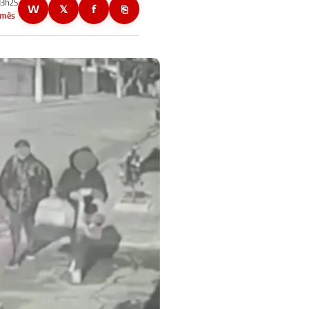
13h25
W
𝕏
f
⎘
 mês