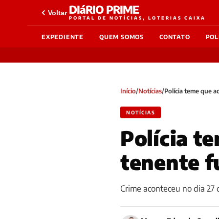
DIáRIO PRIME
Voltar
PORTAL DE NOTÍCIAS, LOTERIAS CAIXA
EXPEDIENTE
QUEM SOMOS
CONTATO
POL
Início
/
Notícias
/
Polícia teme que a
NOTÍCIAS
Polícia t
tenente f
Crime aconteceu no dia 27 