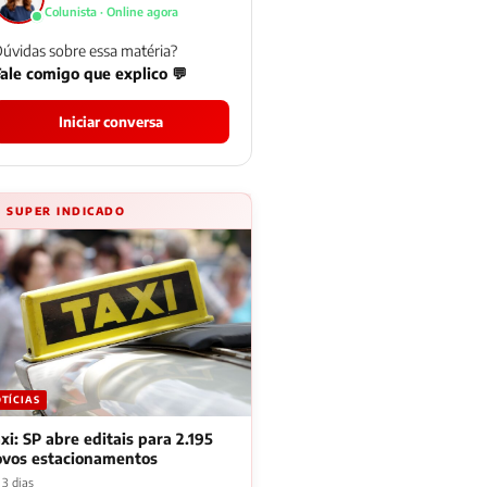
Colunista · Online agora
úvidas sobre essa matéria?
ale comigo que explico 💬
Iniciar conversa
⚡ SUPER INDICADO
TÍCIAS
xi: SP abre editais para 2.195
ovos estacionamentos
 3 dias