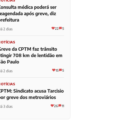
NOTÍCIAS
Consulta médica poderá ser
reagendada após greve, diz
refeitura
22
5
á 2 dias
NOTÍCIAS
Greve da CPTM faz trânsito
atingir 708 km de lentidão em
São Paulo
15
5
á 2 dias
NOTÍCIAS
CPTM: Sindicato acusa Tarcisio
por greve dos metroviários
26
11
á 3 dias