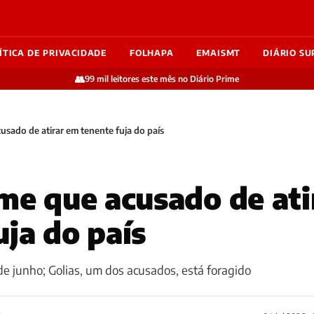
ÍTICA DE PRIVACIDADE
FOLHAPA
EMAISMT
DIÁRIO SU
👥
99 mil leitores este mês no Diário Prime
cusado de atirar em tenente fuja do país
eme que acusado de at
uja do país
de junho; Golias, um dos acusados, está foragido