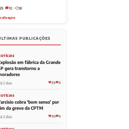
25
12
18
 alta agora
ÚLTIMAS PUBLICAÇÕES
NOTÍCIAS
Explosão em fábrica da Grande
SP gera transtorno a
moradores
29
6
á 2 dias
NOTÍCIAS
Tarcisio cobra ‘bom senso’ por
fim da greve da CPTM
30
9
á 2 dias