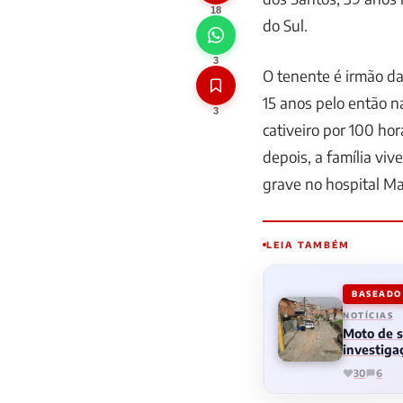
18
do Sul.
3
O tenente é irmão da
15 anos pelo então 
3
cativeiro por 100 ho
depois, a família viv
grave no hospital Ma
LEIA TAMBÉM
BASEADO 
NOTÍCIAS
Moto de s
investiga
30
6