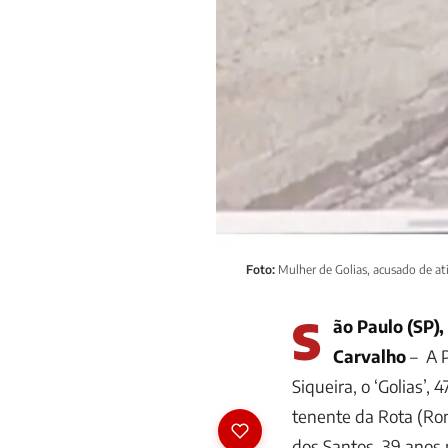
Foto:
Mulher de Golias, acusado de at
S
ão Paulo (SP),
Carvalho
– A P
Siqueira, o ‘Golias’, 
tenente da Rota (Ro
dos Santos, 39 anos