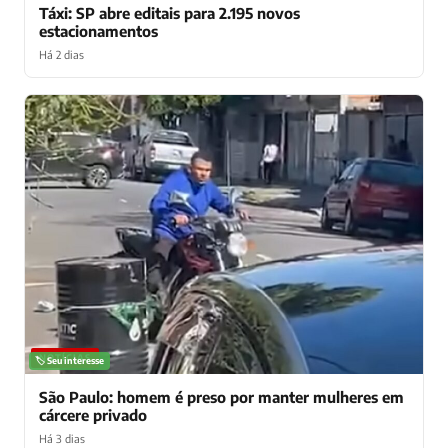
Táxi: SP abre editais para 2.195 novos
estacionamentos
Há 2 dias
NOTÍCIAS
🏷️ Seu interesse
São Paulo: homem é preso por manter mulheres em
cárcere privado
Há 3 dias