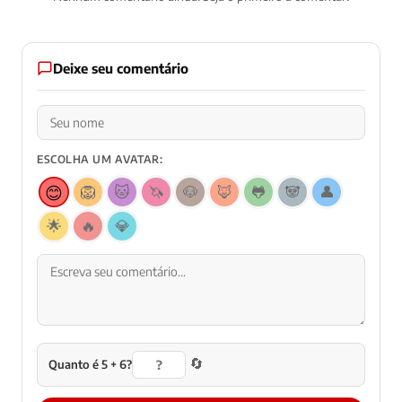
Deixe seu comentário
ESCOLHA UM AVATAR:
😊
🦁
🐱
🦄
🐶
🦊
🐸
🐼
👤
🌟
🔥
💎
🔄
Quanto é 5 + 6?