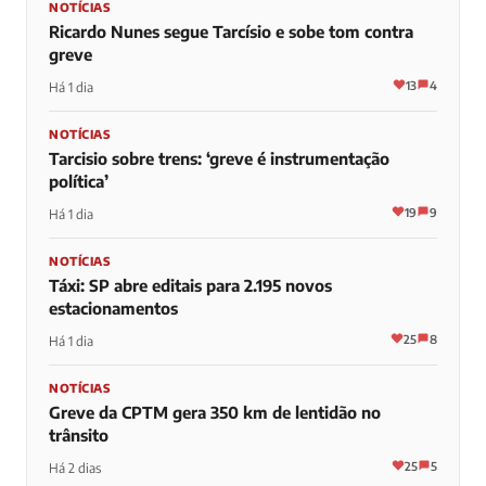
NOTÍCIAS
Ricardo Nunes segue Tarcísio e sobe tom contra
greve
13
4
Há 1 dia
NOTÍCIAS
Tarcisio sobre trens: ‘greve é instrumentação
política’
19
9
Há 1 dia
NOTÍCIAS
Táxi: SP abre editais para 2.195 novos
estacionamentos
25
8
Há 1 dia
NOTÍCIAS
Greve da CPTM gera 350 km de lentidão no
trânsito
25
5
Há 2 dias