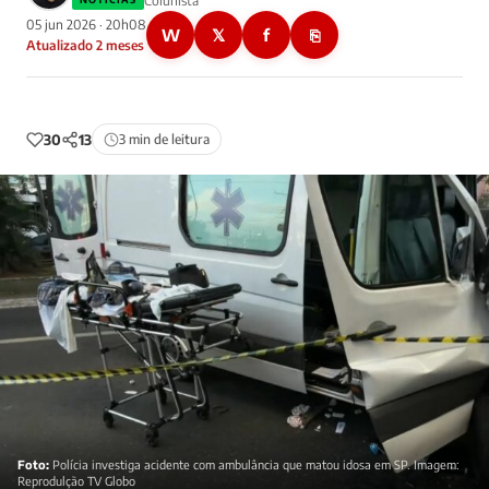
Colunista
05 jun 2026 · 20h08
W
𝕏
f
⎘
Atualizado 2 meses
30
13
3 min de leitura
Foto:
Polícia investiga acidente com ambulância que matou idosa em SP. Imagem:
Reprodulção TV Globo