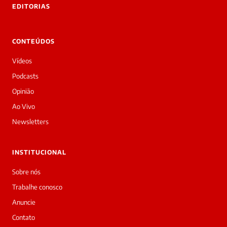
EDITORIAS
Laura
Oi!
👋
CONTEÚDOS
Boa
noite!
Vídeos
Sou
a
Podcasts
Laura,
Opinião
daqui
do
Ao Vivo
Diário
Newsletters
Prime.
O
jornalista
INSTITUCIONAL
Marcos
Eduardo
Sobre nós
Carvalho
Trabalhe conosco
acabou
de
Anuncie
cobrir
Contato
essa