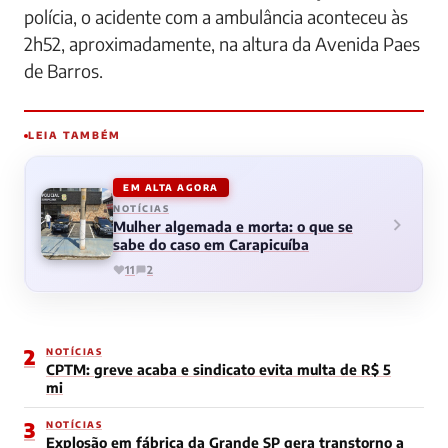
polícia, o acidente com a ambulância aconteceu às
2h52, aproximadamente, na altura da Avenida Paes
de Barros.
LEIA TAMBÉM
EM ALTA AGORA
NOTÍCIAS
Mulher algemada e morta: o que se
sabe do caso em Carapicuíba
11
2
2
NOTÍCIAS
CPTM: greve acaba e sindicato evita multa de R$ 5
mi
3
NOTÍCIAS
Explosão em fábrica da Grande SP gera transtorno a