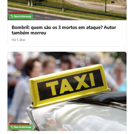
NOTÍCIAS
🏷️ Seu interesse
Bombril: quem são os 3 mortos em ataque? Autor
também morreu
Há 5 dias
NOTÍCIAS
🏷️ Seu interesse