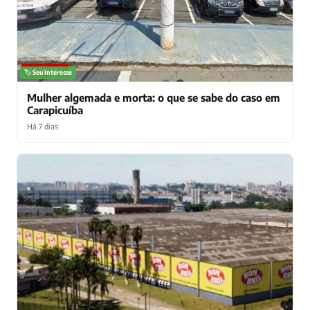
NOTÍCIAS
🏷️ Seu interesse
Mulher algemada e morta: o que se sabe do caso em
Carapicuíba
Há 7 dias