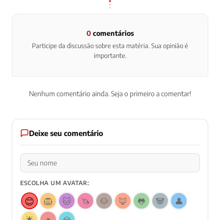
0
comentários
Participe da discussão sobre esta matéria. Sua opinião é
importante.
Nenhum comentário ainda. Seja o primeiro a comentar!
Deixe seu comentário
ESCOLHA UM AVATAR:
😊
🦁
🐱
🦄
🐶
🦊
🐸
🐼
👤
🌟
🔥
💎