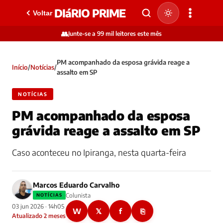
DIáRIO PRIME
Voltar
👥
Junte-se a 99 mil leitores este mês
PM acompanhado da esposa grávida reage a
Início
/
Notícias
/
assalto em SP
NOTÍCIAS
PM acompanhado da esposa
grávida reage a assalto em SP
Caso aconteceu no Ipiranga, nesta quarta-feira
Marcos Eduardo Carvalho
Colunista
NOTÍCIAS
03 jun 2026 · 14h05
W
𝕏
f
⎘
Atualizado 2 meses