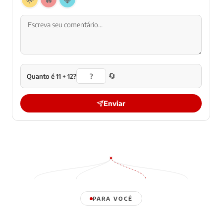
🔄
Quanto é 11 + 12?
Enviar
PARA VOCÊ