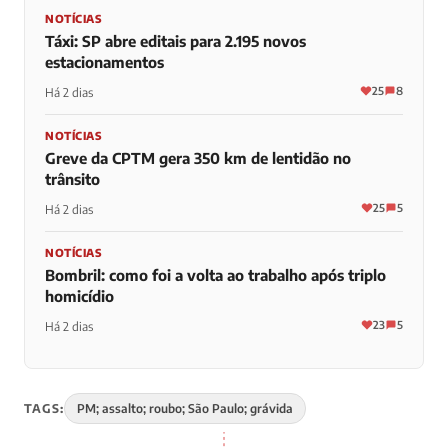
NOTÍCIAS
Táxi: SP abre editais para 2.195 novos
estacionamentos
25
8
Há 2 dias
NOTÍCIAS
Greve da CPTM gera 350 km de lentidão no
trânsito
25
5
Há 2 dias
NOTÍCIAS
Bombril: como foi a volta ao trabalho após triplo
homicídio
23
5
Há 2 dias
TAGS:
PM; assalto; roubo; São Paulo; grávida