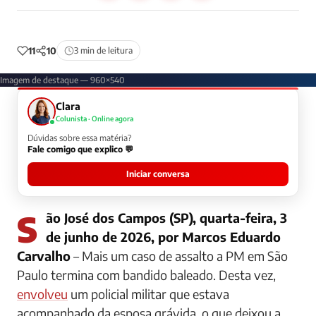
11
10
3 min de leitura
Imagem de destaque — 960×540
Clara
Colunista · Online agora
Dúvidas sobre essa matéria?
Fale comigo que explico 💬
Iniciar conversa
São José dos Campos (SP), quarta-feira, 3
de junho de 2026, por Marcos Eduardo
Carvalho
– Mais um caso de assalto a PM em São
Paulo termina com bandido baleado. Desta vez,
envolveu
um policial militar que estava
acompanhado da esposa grávida, o que deixou a