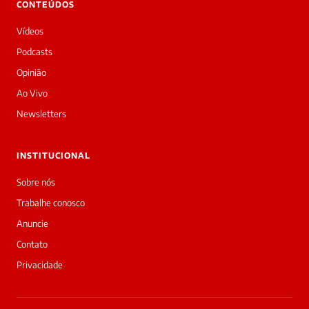
CONTEÚDOS
Bom
dia!
Vídeos
Sou
a
Podcasts
Laura,
Opinião
daqui
do
Ao Vivo
Diário
Newsletters
Prime.
O
jornalista
INSTITUCIONAL
Marcos
Eduardo
Sobre nós
Carvalho
Trabalhe conosco
acabou
de
Anuncie
cobrir
Contato
essa
matéria
Privacidade
—
e
a