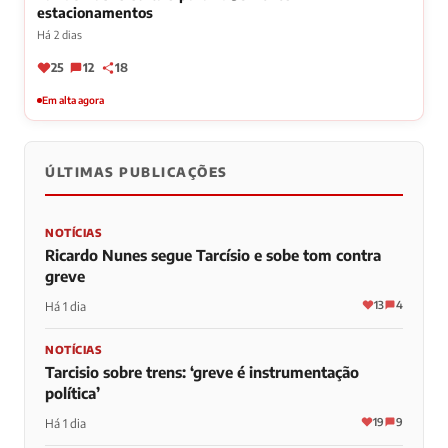
estacionamentos
Há 2 dias
25
12
18
Em alta agora
ÚLTIMAS PUBLICAÇÕES
NOTÍCIAS
Ricardo Nunes segue Tarcísio e sobe tom contra
greve
13
4
Há 1 dia
NOTÍCIAS
Tarcisio sobre trens: ‘greve é instrumentação
política’
19
9
Há 1 dia