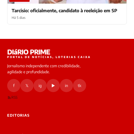
Tarcisio: oficialmente, candidato à reeleição em SP
Há 5 dias
Laura
DIáRIO PRIME
online
PORTAL DE NOTÍCIAS, LOTERIAS CAIXA
Jornalismo independente com credibilidade,
HOJE
agilidade e profundidade.
🔒 As
nsagens
f
𝕏
ig
▶
in
tk
desta
onversa
são
RSS
rivadas
tre você
 Laura.
EDITORIAS
Laura
Oi!
👋