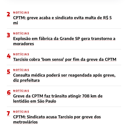
2
NOTÍCIAS
CPTM: greve acaba e sindicato evita multa de R$ 5
mi
3
NOTÍCIAS
Explosão em fábrica da Grande SP gera transtorno a
moradores
4
NOTÍCIAS
Tarcisio cobra ‘bom senso’ por fim da greve da CPTM
5
NOTÍCIAS
Consulta médica poderá ser reagendada após greve,
diz prefeitura
6
NOTÍCIAS
Greve da CPTM faz trânsito atingir 708 km de
lentidão em São Paulo
7
NOTÍCIAS
CPTM: Sindicato acusa Tarcisio por greve dos
metroviários