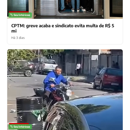
NOTÍCIAS
🏷️ Seu interesse
CPTM: greve acaba e sindicato evita multa de R$ 5
mi
Há 3 dias
NOTÍCIAS
🏷️ Seu interesse