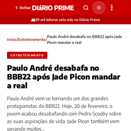
DIáRIO PRIME
Voltar
👥
99 mil leitores este mês no Diário Prime
Paulo André desabafa no BBB22 após Jade
Início
/
Entretenimento
/
Picon mandar a real
ENTRETENIMENTO
Paulo André desabafa no
BBB22 após Jade Picon mandar
a real
Paulo André vem se tornando um dos grandes
protagonistas do BBB22. Hoje, 20 de fevereiro, o
jovem acabou desabafando com Pedro Scooby sobre
as suas aspirações de vida. Jade Picon também vem
gerando muitos…