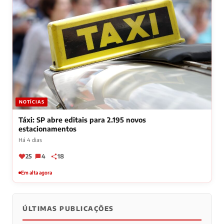
NOTÍCIAS
Táxi: SP abre editais para 2.195 novos
estacionamentos
Há 4 dias
25
4
18
Em alta agora
ÚLTIMAS PUBLICAÇÕES