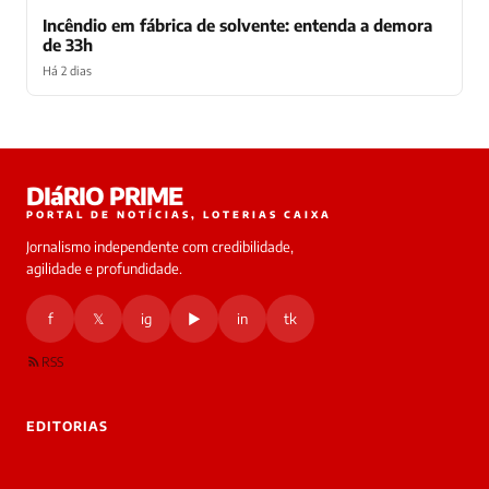
Incêndio em fábrica de solvente: entenda a demora
de 33h
Há 2 dias
Laura
DIáRIO PRIME
online
PORTAL DE NOTÍCIAS, LOTERIAS CAIXA
Jornalismo independente com credibilidade,
HOJE
agilidade e profundidade.
🔒 As
nsagens
f
𝕏
ig
▶
in
tk
desta
onversa
são
RSS
rivadas
tre você
 Laura.
EDITORIAS
Laura
Oi!