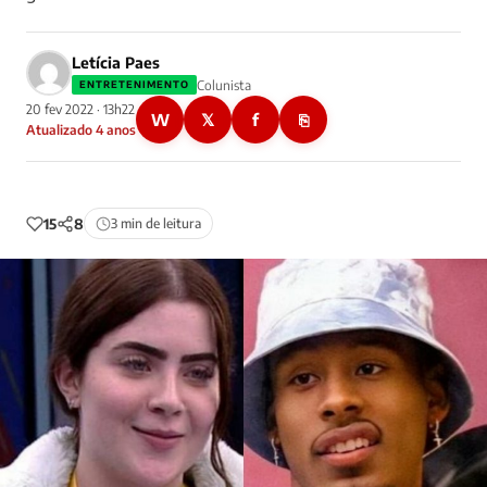
Letícia Paes
Colunista
ENTRETENIMENTO
20 fev 2022 · 13h22
W
𝕏
f
⎘
Atualizado 4 anos
15
8
3 min de leitura