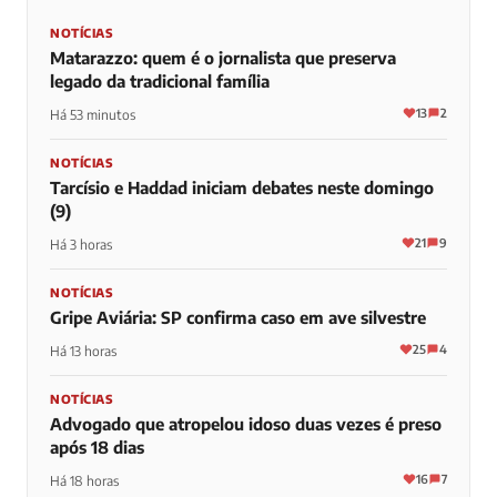
NOTÍCIAS
Matarazzo: quem é o jornalista que preserva
legado da tradicional família
13
2
Há 53 minutos
NOTÍCIAS
Tarcísio e Haddad iniciam debates neste domingo
(9)
21
9
Há 3 horas
NOTÍCIAS
Gripe Aviária: SP confirma caso em ave silvestre
25
4
Há 13 horas
NOTÍCIAS
Advogado que atropelou idoso duas vezes é preso
após 18 dias
16
7
Há 18 horas