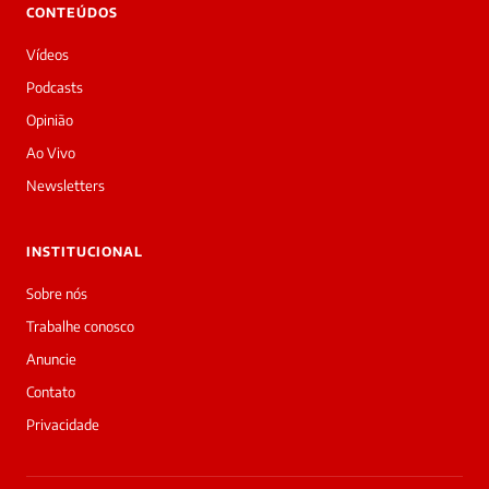
👋
CONTEÚDOS
Bom
dia!
Vídeos
Sou
a
Podcasts
Laura,
Opinião
daqui
do
Ao Vivo
Diário
Newsletters
Prime.
O
jornalista
INSTITUCIONAL
Letícia
Paes
Sobre nós
acabou
Trabalhe conosco
de
cobrir
Anuncie
essa
Contato
matéria
—
Privacidade
e
a
galera