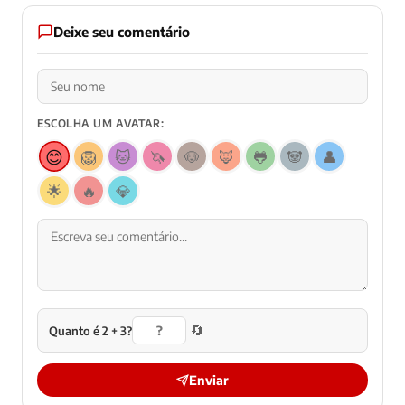
Deixe seu comentário
ESCOLHA UM AVATAR:
😊
🦁
🐱
🦄
🐶
🦊
🐸
🐼
👤
🌟
🔥
💎
🔄
Quanto é 2 + 3?
Enviar