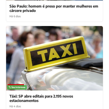
São Paulo: homem é preso por manter mulheres em
cárcere privado
Há 6 dias
NOTÍCIAS
🏷️ Seu interesse
Táxi: SP abre editais para 2.195 novos
estacionamentos
Há 4 dias