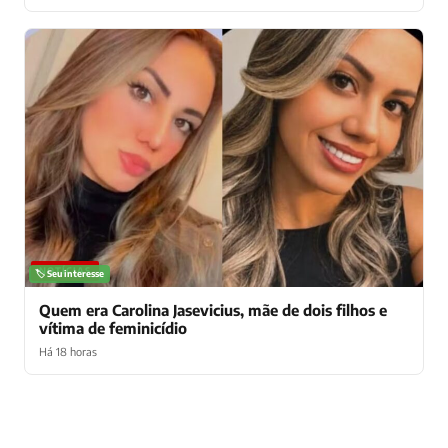
NOTÍCIAS
🏷️ Seu interesse
Quem era Carolina Jasevicius, mãe de dois filhos e
vítima de feminicídio
Há 18 horas