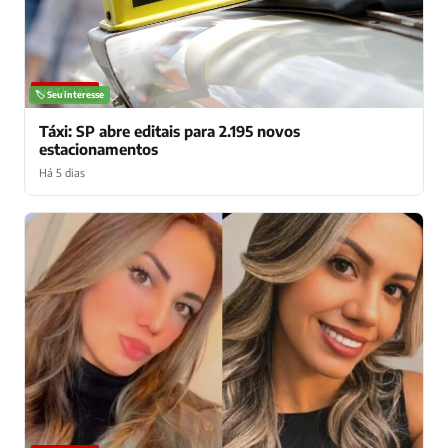
NOTÍCIAS
🏷️ Seu interesse
Táxi: SP abre editais para 2.195 novos
estacionamentos
Há 5 dias