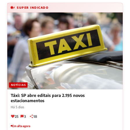
⚡ SUPER INDICADO
NOTÍCIAS
Táxi: SP abre editais para 2.195 novos
estacionamentos
Há 5 dias
25
3
18
Em alta agora