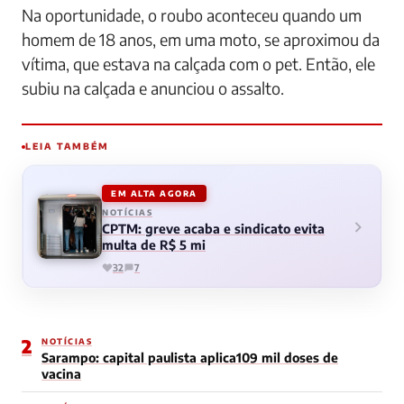
Na oportunidade, o roubo aconteceu quando um
homem de 18 anos, em uma moto, se aproximou da
vítima, que estava na calçada com o pet. Então, ele
subiu na calçada e anunciou o assalto.
LEIA TAMBÉM
EM ALTA AGORA
NOTÍCIAS
CPTM: greve acaba e sindicato evita
multa de R$ 5 mi
32
7
2
NOTÍCIAS
Sarampo: capital paulista aplica109 mil doses de
vacina