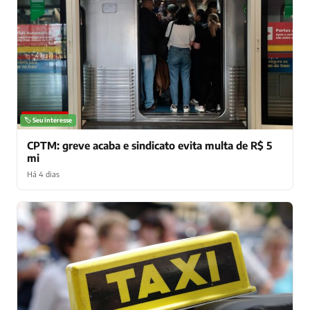
NOTÍCIAS
🏷️ Seu interesse
CPTM: greve acaba e sindicato evita multa de R$ 5
mi
Há 4 dias