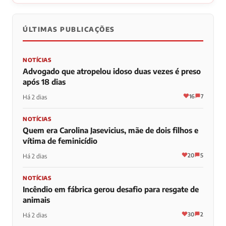
ÚLTIMAS PUBLICAÇÕES
NOTÍCIAS
Advogado que atropelou idoso duas vezes é preso
após 18 dias
16
7
Há 2 dias
NOTÍCIAS
Quem era Carolina Jasevicius, mãe de dois filhos e
vítima de feminicídio
20
5
Há 2 dias
NOTÍCIAS
Incêndio em fábrica gerou desafio para resgate de
animais
30
2
Há 2 dias