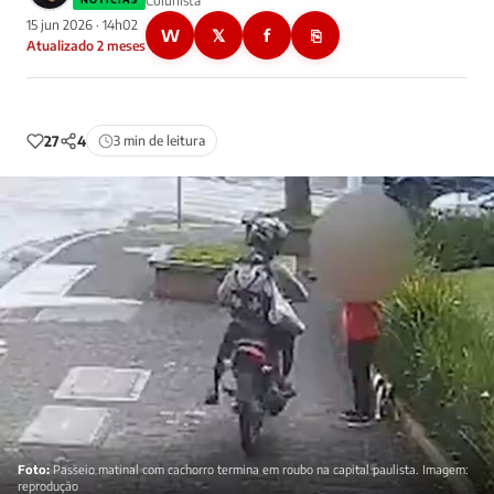
Colunista
15 jun 2026 · 14h02
W
𝕏
f
⎘
Atualizado 2 meses
27
4
3 min de leitura
Foto:
Passeio matinal com cachorro termina em roubo na capital paulista. Imagem:
reprodução