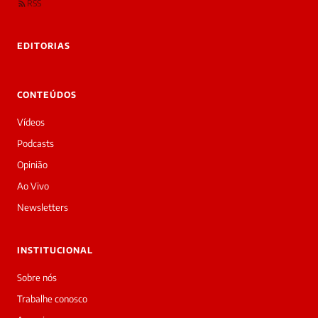
RSS
rivadas
tre você
 Laura.
EDITORIAS
Laura
Oi!
👋
CONTEÚDOS
Bom
dia!
Vídeos
Sou
a
Podcasts
Laura,
Opinião
daqui
do
Ao Vivo
Diário
Newsletters
Prime.
O
jornalista
INSTITUCIONAL
Marcos
Eduardo
Sobre nós
Carvalho
Trabalhe conosco
acabou
de