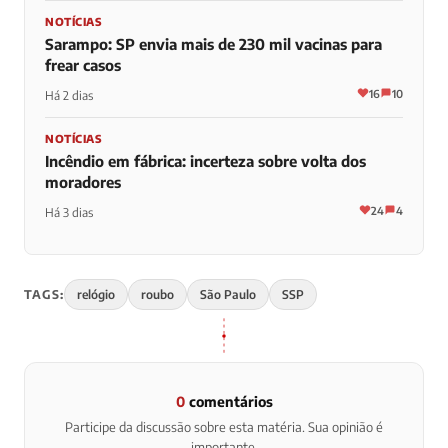
NOTÍCIAS
Sarampo: SP envia mais de 230 mil vacinas para
frear casos
16
10
Há 2 dias
NOTÍCIAS
Incêndio em fábrica: incerteza sobre volta dos
moradores
24
4
Há 3 dias
TAGS:
relógio
roubo
São Paulo
SSP
0
comentários
Participe da discussão sobre esta matéria. Sua opinião é
importante.