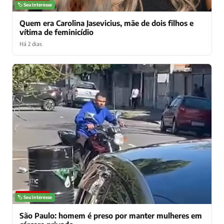
NOTÍCIAS
🏷️ Seu interesse
Quem era Carolina Jasevicius, mãe de dois filhos e
vítima de feminicídio
Há 2 dias
NOTÍCIAS
🏷️ Seu interesse
São Paulo: homem é preso por manter mulheres em