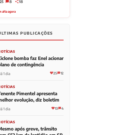
25
8
18
 alta agora
ÚLTIMAS PUBLICAÇÕES
NOTÍCIAS
Ciclone bomba faz Enel acionar
plano de contingência
25
12
á 1 dia
NOTÍCIAS
Tenente Pimentel apresenta
melhor evolução, diz boletim
13
4
á 1 dia
NOTÍCIAS
Mesmo após greve, trânsito
tem 652 km de lentidão em SP