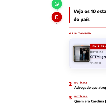
Veja os 10 est
14
do país
4
LEIA TAMBÉM
EM ALTA
NOTÍCIAS
CPTM: gre
32
11
2
NOTÍCIAS
Advogado que atrop
3
NOTÍCIAS
Quem era Carolina J