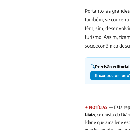
Portanto, as grandes
também, se concentra
têm, sim, desenvol
turismo. Assim, fica
socioeconômica descr
🔍
Precisão editorial
Encontrou um erro?
— Esta rep
✦ NOTÍCIAS
Livia
, colunista do Diár
lidar e que ama ler e es
principalmente com as 