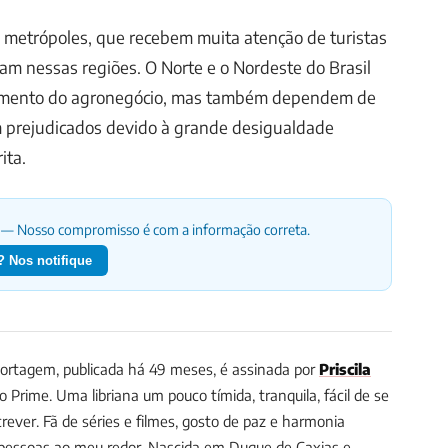
 metrópoles, que recebem muita atenção de turistas
m nessas regiões. O Norte e o Nordeste do Brasil
vimento do agronegócio, mas também dependem de
m prejudicados devido à grande desigualdade
ita.
— Nosso compromisso é com a informação correta.
 Nos notifique
ortagem, publicada há 49 meses, é assinada por
Priscila
io Prime.
Uma libriana um pouco tímida, tranquila, fácil de se
crever. Fã de séries e filmes, gosto de paz e harmonia
pessoas ao meu redor. Nascida em Duque de Caxias e