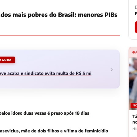
D
ados mais pobres do Brasil: menores PIBs
F
 AGORA
ve acaba e sindicato evita multa de R$ 5 mi
NO
elou idoso duas vezes é preso após 18 dias
Tá
n
Há
asevicius, mãe de dois filhos e vítima de feminicídio