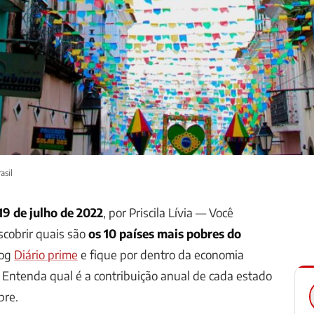
asil
 19 de julho de 2022
, por Priscila Lívia —
Você
scobrir quais são
os 10 países mais pobres do
log
Diário prime
e fique por dentro da economia
e. Entenda qual é a contribuição anual de cada estado
bre.