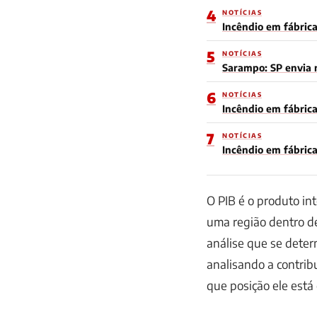
4
NOTÍCIAS
Incêndio em fábrica
5
NOTÍCIAS
Sarampo: SP envia m
6
NOTÍCIAS
Incêndio em fábrica
7
NOTÍCIAS
Incêndio em fábric
O PIB é o produto in
uma região dentro d
análise que se deter
analisando a contrib
que posição ele está 