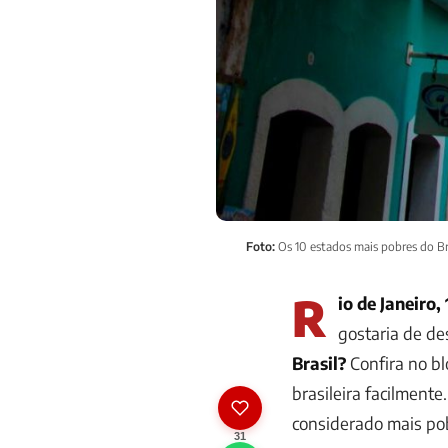
Foto:
Os 10 estados mais pobres do Br
R
io de Janeiro,
gostaria de de
Brasil?
Confira no b
brasileira facilment
considerado mais po
31