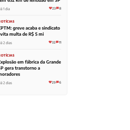
23
8
á 1 dia
NOTÍCIAS
CPTM: greve acaba e sindicato
evita multa de R$ 5 mi
32
11
á 2 dias
NOTÍCIAS
Explosão em fábrica da Grande
SP gera transtorno a
moradores
29
6
á 2 dias