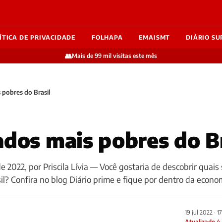
ÍTICA DE PRIVACIDADE
FOLHAPA
EMAISMT
DIÁRIO SU
👥
Mais de 99 mil visitas este mês
 pobres do Brasil
ados mais pobres do Br
de 2022, por Priscila Lívia — Você gostaria de descobrir quais
il? Confira no blog Diário prime e fique por dentro da econ
19 jul 2022 · 1
Atualizado 4