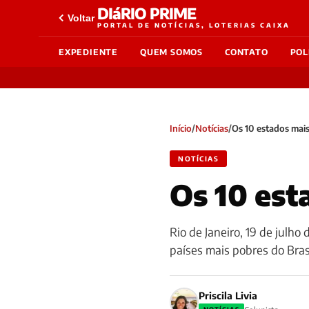
DIáRIO PRIME
Voltar
PORTAL DE NOTÍCIAS, LOTERIAS CAIXA
EXPEDIENTE
QUEM SOMOS
CONTATO
POL
Início
/
Notícias
/
Os 10 estados mais
NOTÍCIAS
Os 10 est
Rio de Janeiro, 19 de julho 
países mais pobres do Bras
Priscila Livia