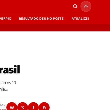
PERPIX
RESULTADO DEU NO POSTE
ATUALIZEI
asil
 são os 10
omia…
7h45
W
𝕏
f
⎘
 anos