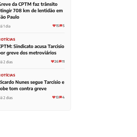
Greve da CPTM faz trânsito
atingir 708 km de lentidão em
São Paulo
15
5
á 1 dia
NOTÍCIAS
CPTM: Sindicato acusa Tarcisio
por greve dos metroviários
26
11
á 2 dias
NOTÍCIAS
Ricardo Nunes segue Tarcísio e
sobe tom contra greve
13
4
á 2 dias