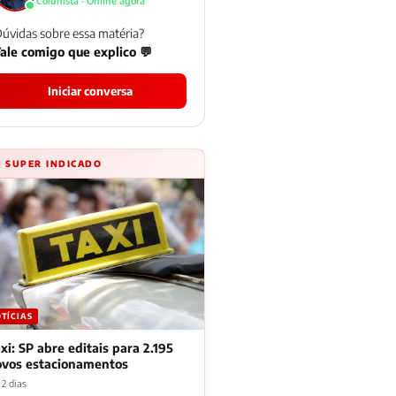
Colunista · Online agora
úvidas sobre essa matéria?
ale comigo que explico 💬
Iniciar conversa
⚡ SUPER INDICADO
TÍCIAS
xi: SP abre editais para 2.195
ovos estacionamentos
2 dias