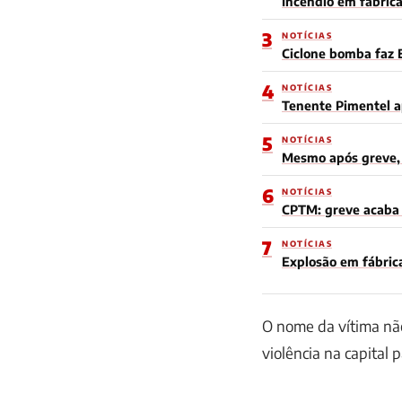
Incêndio em fábric
3
NOTÍCIAS
Ciclone bomba faz 
4
NOTÍCIAS
Tenente Pimentel a
5
NOTÍCIAS
Mesmo após greve, 
6
NOTÍCIAS
CPTM: greve acaba e
7
NOTÍCIAS
Explosão em fábric
O nome da vítima não
violência na capital 