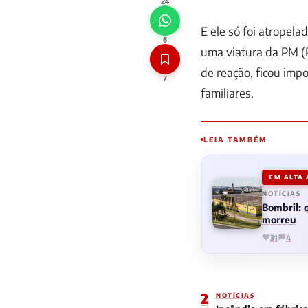
24
E ele só foi atropel
6
uma viatura da PM (P
de reação, ficou imp
7
familiares.
LEIA TAMBÉM
EM ALTA
NOTÍCIAS
Bombril:
morreu
31
4
2
NOTÍCIAS