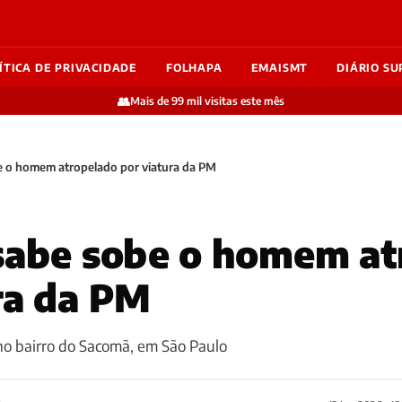
ÍTICA DE PRIVACIDADE
FOLHAPA
EMAISMT
DIÁRIO SU
👥
Mais de 99 mil visitas este mês
e o homem atropelado por viatura da PM
sabe sobe o homem at
ra da PM
no bairro do Sacomã, em São Paulo