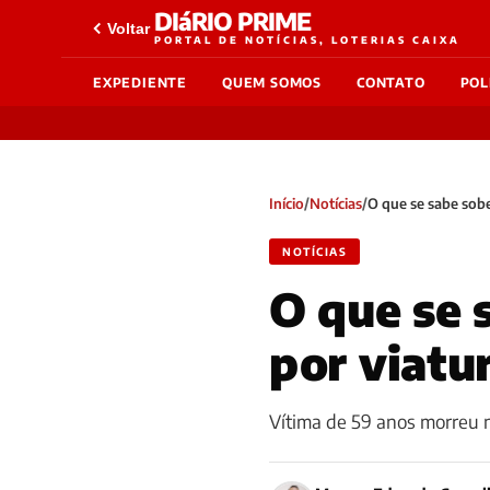
DIáRIO PRIME
Voltar
PORTAL DE NOTÍCIAS, LOTERIAS CAIXA
EXPEDIENTE
QUEM SOMOS
CONTATO
POL
Início
/
Notícias
/
O que se sabe sob
NOTÍCIAS
O que se 
por viatu
Vítima de 59 anos morreu 