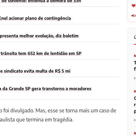
a de solvente: entenda a demora de 33h
Em
Enel acionar plano de contingência
presenta melhor evolução, diz boletim
trânsito tem 652 km de lentidão em SP
 sindicato evita multa de R$ 5 mi
H
a da Grande SP gera transtorno a moradores
 foi divulgado. Mas, esse se torna mais um caso de
p
paulista que termina em tragédia.
H