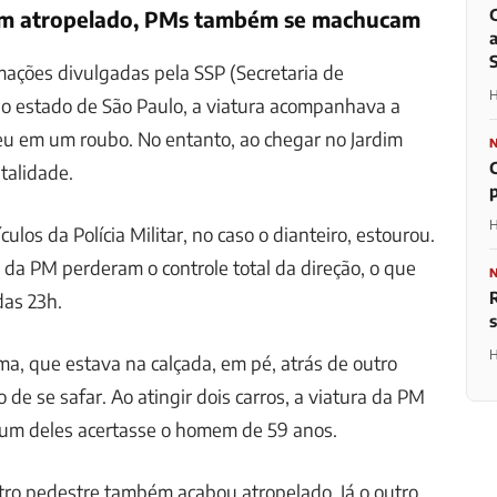
m atropelado, PMs também se machucam
ações divulgadas pela SSP (Secretaria de
H
do estado de São Paulo, a viatura acompanhava a
eu em um roubo. No entanto, ao chegar no Jardim
atalidade.
H
los da Polícia Militar, no caso o dianteiro, estourou.
 da PM perderam o controle total da direção, o que
das 23h.
H
ima, que estava na calçada, em pé, atrás de outro
 de se safar. Ao atingir dois carros, a viatura da PM
um deles acertasse o homem de 59 anos.
tro pedestre também acabou atropelado. Já o outro