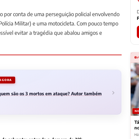
D
ado por conta de uma perseguição policial envolvendo
F
olícia Militar) e uma motocicleta. Com pouco tempo
ossível evitar a tragédia que abalou amigos e
 AGORA
 quem são os 3 mortos em ataque? Autor também
NO
Tá
n
Há 