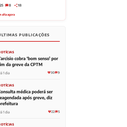
25
8
18
 alta agora
ÚLTIMAS PUBLICAÇÕES
NOTÍCIAS
Tarcisio cobra ‘bom senso’ por
fim da greve da CPTM
30
9
á 1 dia
NOTÍCIAS
Consulta médica poderá ser
reagendada após greve, diz
refeitura
22
5
á 1 dia
NOTÍCIAS