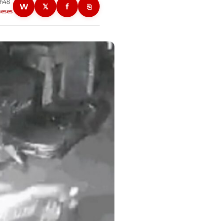
8h48
W
𝕏
f
⎘
meses