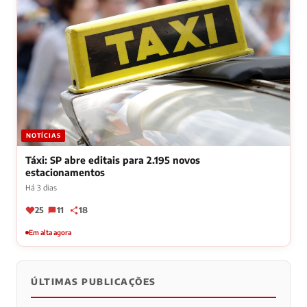
NOTÍCIAS
Táxi: SP abre editais para 2.195 novos
estacionamentos
Há 3 dias
25
11
18
Em alta agora
ÚLTIMAS PUBLICAÇÕES