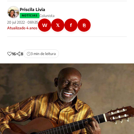
Priscila Livia
Colunista
NOTÍCIAS
20 jul 2022 · 08h35
W
𝕏
f
⎘
Atualizado 4 anos
16
8
3 min de leitura