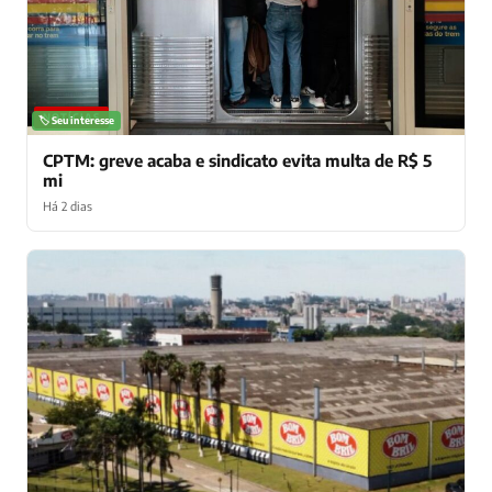
NOTÍCIAS
🏷️ Seu interesse
CPTM: greve acaba e sindicato evita multa de R$ 5
mi
Há 2 dias