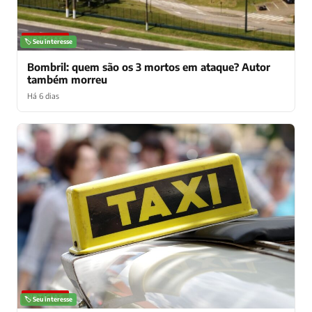
NOTÍCIAS
🏷️ Seu interesse
Bombril: quem são os 3 mortos em ataque? Autor
também morreu
Há 6 dias
NOTÍCIAS
🏷️ Seu interesse