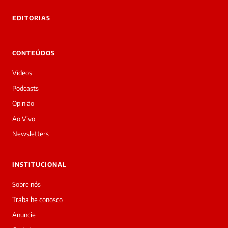
tre você
 Laura.
EDITORIAS
Laura
Oi!
👋
CONTEÚDOS
Boa
tarde!
Vídeos
Sou
a
Podcasts
Laura,
Opinião
daqui
do
Ao Vivo
Diário
Newsletters
Prime.
O
jornalista
INSTITUCIONAL
Priscila
Livia
Sobre nós
acabou
Trabalhe conosco
de
cobrir
Anuncie
essa