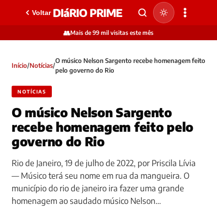
DIáRIO PRIME
Voltar
👥
Mais de 99 mil visitas este mês
O músico Nelson Sargento recebe homenagem feito
Início
/
Notícias
/
pelo governo do Rio
NOTÍCIAS
O músico Nelson Sargento
recebe homenagem feito pelo
governo do Rio
Rio de Janeiro, 19 de julho de 2022, por Priscila Lívia
— Músico terá seu nome em rua da mangueira. O
município do rio de janeiro ira fazer uma grande
homenagem ao saudado músico Nelson…