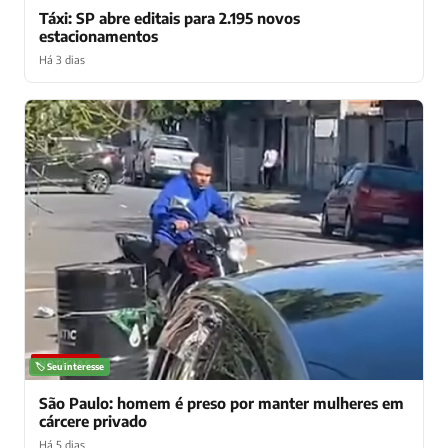
Táxi: SP abre editais para 2.195 novos
estacionamentos
Há 3 dias
NOTÍCIAS
🏷️ Seu interesse
São Paulo: homem é preso por manter mulheres em
cárcere privado
Há 5 dias