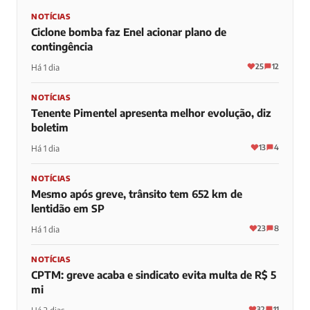
NOTÍCIAS
Ciclone bomba faz Enel acionar plano de
contingência
25
12
Há 1 dia
NOTÍCIAS
Tenente Pimentel apresenta melhor evolução, diz
boletim
13
4
Há 1 dia
NOTÍCIAS
Mesmo após greve, trânsito tem 652 km de
lentidão em SP
23
8
Há 1 dia
NOTÍCIAS
CPTM: greve acaba e sindicato evita multa de R$ 5
mi
32
11