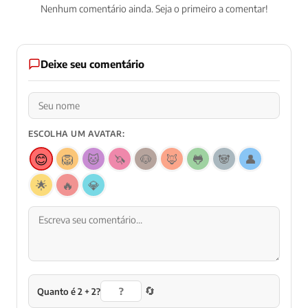
Nenhum comentário ainda. Seja o primeiro a comentar!
Deixe seu comentário
ESCOLHA UM AVATAR:
😊
🦁
🐱
🦄
🐶
🦊
🐸
🐼
👤
🌟
🔥
💎
🔄
Quanto é 2 + 2?