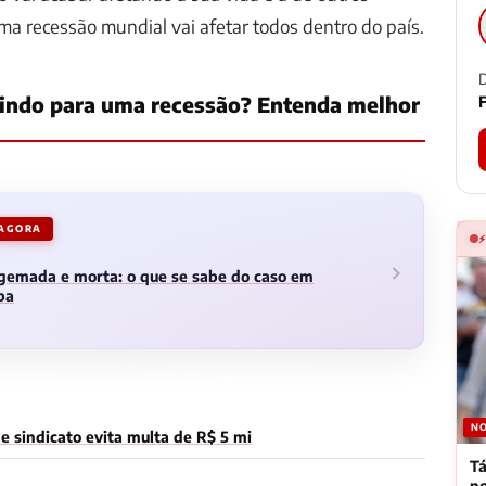
uma recessão mundial vai afetar todos dentro do país.
D
indo para uma recessão? Entenda melhor
F
 AGORA
gemada e morta: o que se sabe do caso em
ba
NO
 sindicato evita multa de R$ 5 mi
Tá
n