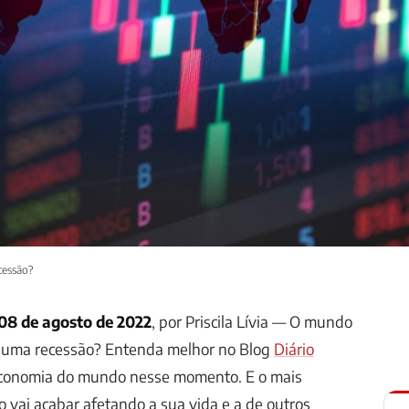
cessão?
, 08 de agosto de 2022
, por Priscila Lívia — O mundo
a uma recessão? Entenda melhor no Blog
Diário
 economia do mundo nesse momento. E o mais
o vai acabar afetando a sua vida e a de outros