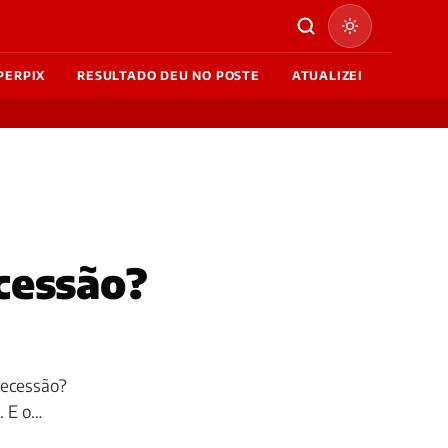
PERPIX
RESULTADO DEU NO POSTE
ATUALIZEI
cessão?
recessão?
. E o…