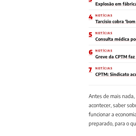
Explosão em fábric
4
NOTÍCIAS
Tarcisio cobra ‘bo
5
NOTÍCIAS
Consulta médica po
6
NOTÍCIAS
Greve da CPTM faz 
7
NOTÍCIAS
CPTM: Sindicato acu
Antes de mais nada,
acontecer, saber sob
funcionar a economi
preparado, para o q