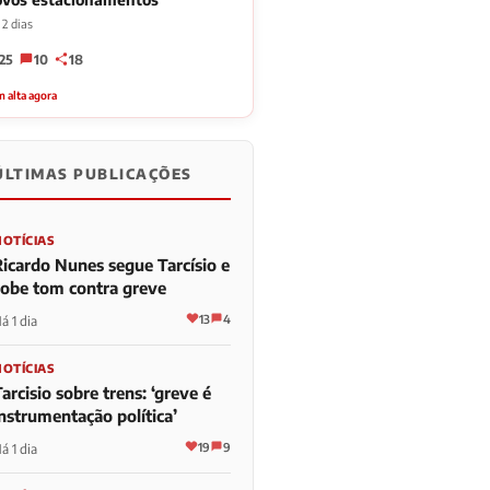
2 dias
25
10
18
 alta agora
ÚLTIMAS PUBLICAÇÕES
NOTÍCIAS
Ricardo Nunes segue Tarcísio e
sobe tom contra greve
13
4
á 1 dia
NOTÍCIAS
arcisio sobre trens: ‘greve é
instrumentação política’
19
9
á 1 dia