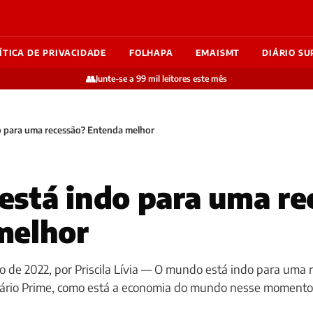
ÍTICA DE PRIVACIDADE
FOLHAPA
EMAISMT
DIÁRIO SU
👥
Junte-se a 99 mil leitores este mês
 para uma recessão? Entenda melhor
stá indo para uma re
melhor
to de 2022, por Priscila Lívia — O mundo está indo para uma 
ário Prime, como está a economia do mundo nesse momento