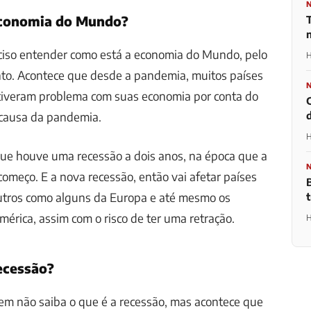
economia do Mundo?
T
eciso entender como está a economia do Mundo, pelo
H
o. Acontece que desde a pandemia, muitos países
tiveram problema com suas economia por conta do
d
 causa da pandemia.
H
que houve uma recessão a dois anos, na época que a
omeço. E a nova recessão, então vai afetar países
outros como alguns da Europa e até mesmo os
érica, assim com o risco de ter uma retração.
H
ecessão?
em não saiba o que é a recessão, mas acontece que