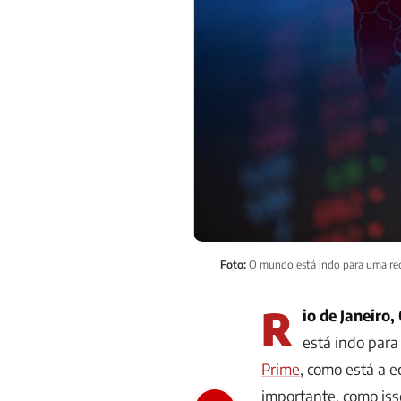
Foto:
O mundo está indo para uma re
R
io de Janeiro
está indo par
Prime
, como está a
importante, como iss