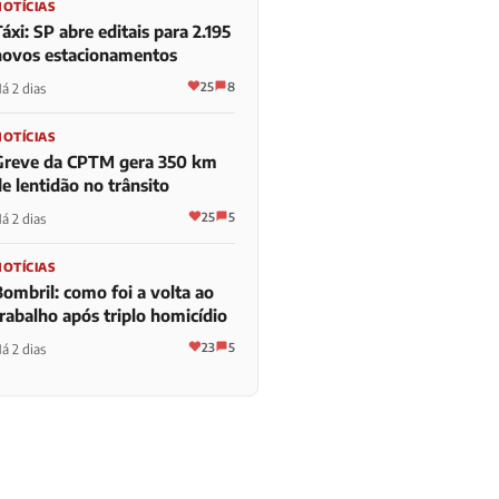
NOTÍCIAS
áxi: SP abre editais para 2.195
novos estacionamentos
25
8
á 2 dias
NOTÍCIAS
Greve da CPTM gera 350 km
e lentidão no trânsito
25
5
á 2 dias
NOTÍCIAS
Bombril: como foi a volta ao
trabalho após triplo homicídio
23
5
á 2 dias