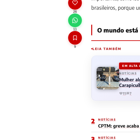
brasileiros, porque 
26
O mundo está 
11
9
LEIA TAMBÉM
EM ALTA
NOTÍCIAS
Mulher al
Carapicuí
11
7
2
NOTÍCIAS
CPTM: greve acaba e
3
NOTÍCIAS