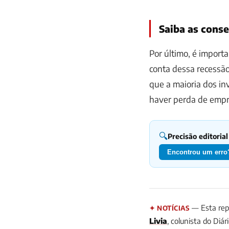
Saiba as cons
Por último, é import
conta dessa recessão
que a maioria dos i
haver perda de empr
🔍
Precisão editorial
Encontrou um erro?
— Esta rep
✦ NOTÍCIAS
Livia
, colunista do Diár