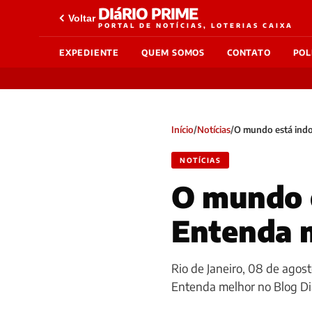
DIáRIO PRIME
Voltar
PORTAL DE NOTÍCIAS, LOTERIAS CAIXA
EXPEDIENTE
QUEM SOMOS
CONTATO
POL
Início
/
Notícias
/
O mundo está indo
NOTÍCIAS
O mundo e
Entenda 
Rio de Janeiro, 08 de agos
Entenda melhor no Blog Di