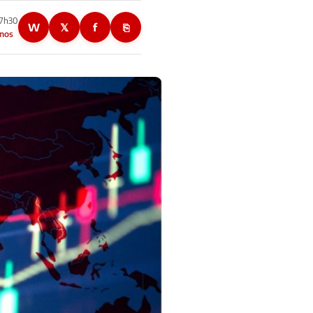
17h30
W
𝕏
f
⎘
anos