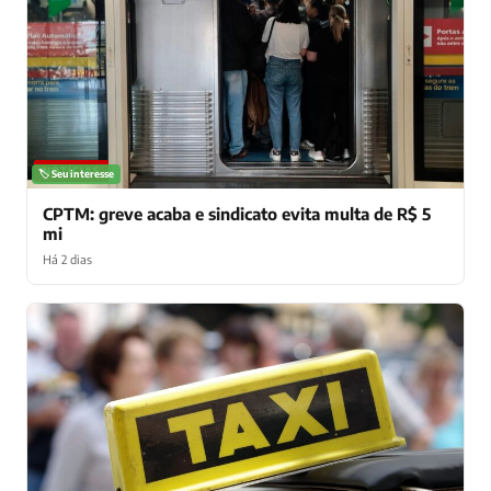
NOTÍCIAS
🏷️ Seu interesse
CPTM: greve acaba e sindicato evita multa de R$ 5
mi
Há 2 dias