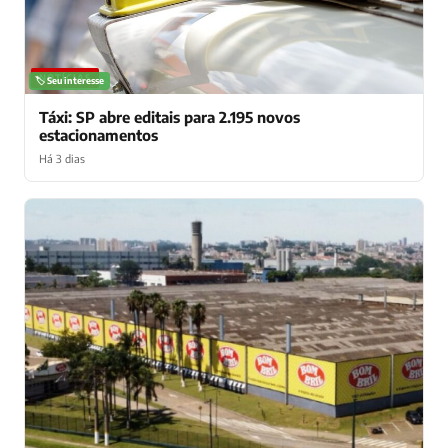
NOTÍCIAS
🏷️ Seu interesse
Táxi: SP abre editais para 2.195 novos
estacionamentos
Há 3 dias