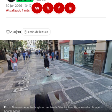
Colunista
30 jun 2026 · 13h47
W
𝕏
f
⎘
Atualizado 1 mês
23
10
3 min de leitura
Foto:
Novo vazamento de gás no centro de São Paulo volta a assustar. Imagem:
Google Maps