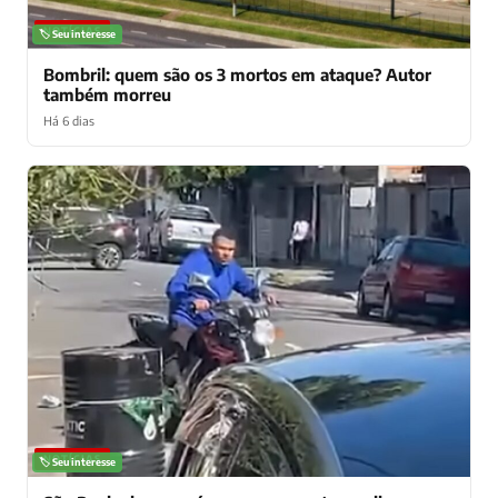
NOTÍCIAS
🏷️ Seu interesse
Bombril: quem são os 3 mortos em ataque? Autor
também morreu
Há 6 dias
NOTÍCIAS
🏷️ Seu interesse