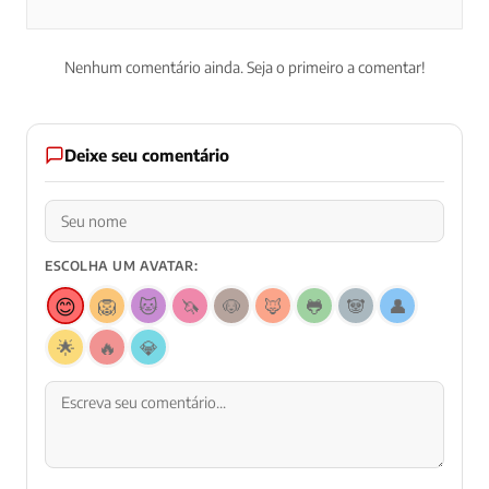
Nenhum comentário ainda. Seja o primeiro a comentar!
Deixe seu comentário
ESCOLHA UM AVATAR:
😊
🦁
🐱
🦄
🐶
🦊
🐸
🐼
👤
🌟
🔥
💎