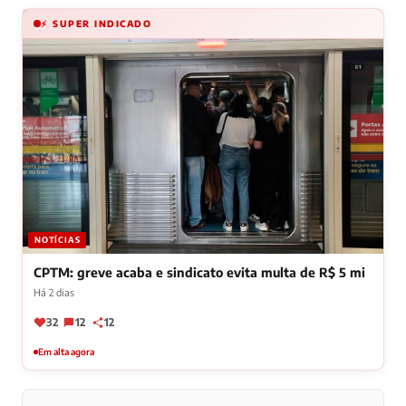
⚡ SUPER INDICADO
NOTÍCIAS
CPTM: greve acaba e sindicato evita multa de R$ 5 mi
Há 2 dias
32
12
12
Em alta agora