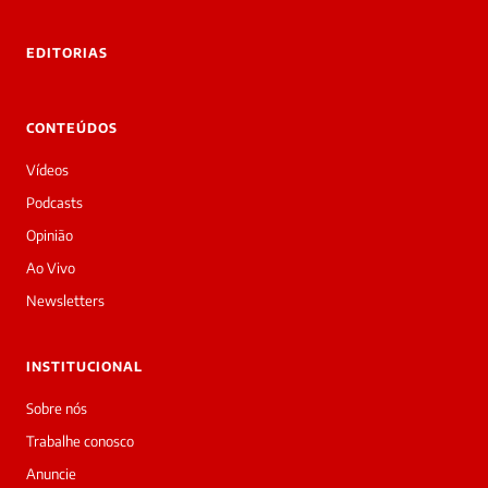
tre você
 Laura.
EDITORIAS
Laura
Oi!
👋
CONTEÚDOS
Bom
dia!
Vídeos
Sou
a
Podcasts
Laura,
Opinião
daqui
do
Ao Vivo
Diário
Newsletters
Prime.
O
jornalista
INSTITUCIONAL
Marcos
Eduardo
Sobre nós
Carvalho
Trabalhe conosco
acabou
de
Anuncie
cobrir