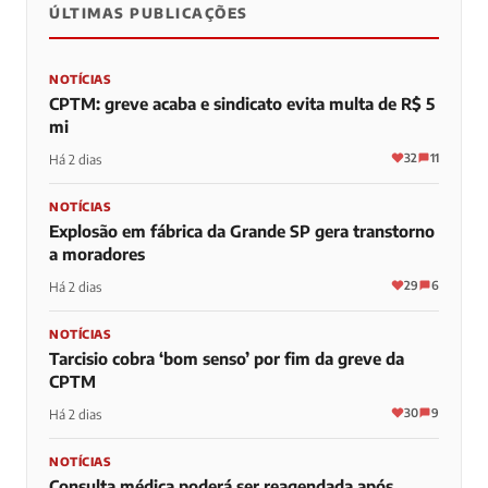
ÚLTIMAS PUBLICAÇÕES
NOTÍCIAS
CPTM: greve acaba e sindicato evita multa de R$ 5
mi
32
11
Há 2 dias
NOTÍCIAS
Explosão em fábrica da Grande SP gera transtorno
a moradores
29
6
Há 2 dias
NOTÍCIAS
Tarcisio cobra ‘bom senso’ por fim da greve da
CPTM
30
9
Há 2 dias
NOTÍCIAS
Consulta médica poderá ser reagendada após