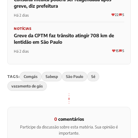
greve, diz prefeitura
22
5
Há 2 dias
NOTÍCIAS
Greve da CPTM faz trânsito atingir 708 km de
lentidão em São Paulo
15
5
Há 2 dias
TAGS:
Comgás
Sabesp
São Paulo
Sé
vazamento de gás
0
comentários
Participe da discussão sobre esta matéria. Sua opinião é
importante.