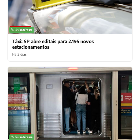
NOTÍCIAS
🏷️ Seu interesse
Táxi: SP abre editais para 2.195 novos
estacionamentos
Há 3 dias
NOTÍCIAS
🏷️ Seu interesse