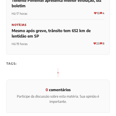
Tenente Pimentel apresenta melhor evolução, diz
boletim
13
4
Há 17 horas
NOTÍCIAS
Mesmo após greve, trânsito tem 652 km de
lentidão em SP
23
8
Há 19 horas
TAGS:
0
comentários
Participe da discussão sobre esta matéria. Sua opinião é
importante.