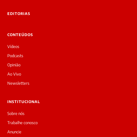
tre você
 Laura.
EDITORIAS
Laura
Oi!
👋
CONTEÚDOS
Bom
dia!
Vídeos
Sou
a
Podcasts
Laura,
Opinião
daqui
do
Ao Vivo
Diário
Newsletters
Prime.
O
jornalista
INSTITUCIONAL
Thiago
Terra
Sobre nós
acabou
Trabalhe conosco
de
cobrir
Anuncie
essa