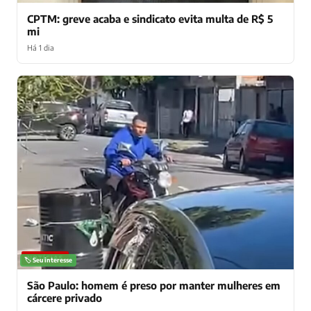
CPTM: greve acaba e sindicato evita multa de R$ 5
mi
Há 1 dia
NOTÍCIAS
🏷️ Seu interesse
São Paulo: homem é preso por manter mulheres em
cárcere privado