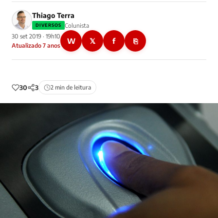
Thiago Terra
Colunista
DIVERSOS
30 set 2019 · 19h10
W
𝕏
f
⎘
Atualizado 7 anos
30
3
2 min de leitura