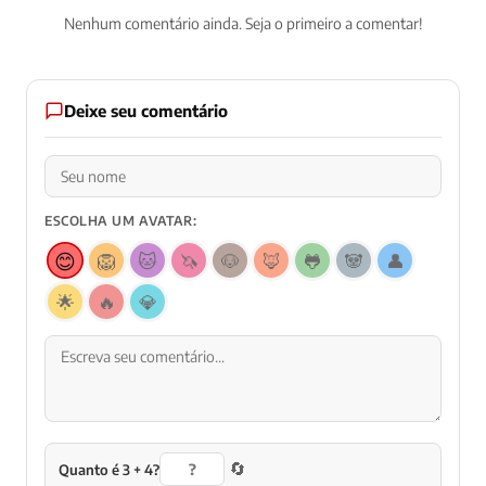
Nenhum comentário ainda. Seja o primeiro a comentar!
Deixe seu comentário
ESCOLHA UM AVATAR:
😊
🦁
🐱
🦄
🐶
🦊
🐸
🐼
👤
🌟
🔥
💎
🔄
Quanto é 3 + 4?