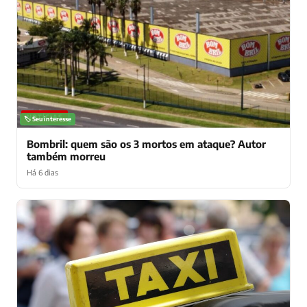
NOTÍCIAS
🏷️ Seu interesse
Bombril: quem são os 3 mortos em ataque? Autor
também morreu
Há 6 dias