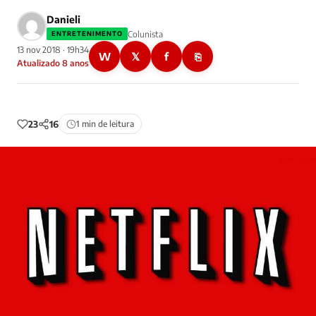
Danieli
Colunista
ENTRETENIMENTO
13 nov 2018 · 19h34
W
𝕏
f
⎘
Atualizado 8 anos
23
16
1 min de leitura