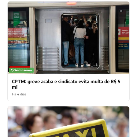
NOTÍCIAS
🏷️ Seu interesse
CPTM: greve acaba e sindicato evita multa de R$ 5
mi
Há 4 dias