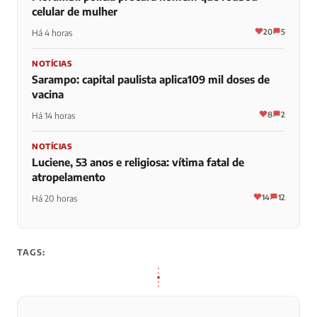
celular de mulher
20
5
Há 4 horas
NOTÍCIAS
Sarampo: capital paulista aplica109 mil doses de
vacina
8
2
Há 14 horas
NOTÍCIAS
Luciene, 53 anos e religiosa: vítima fatal de
atropelamento
14
12
Há 20 horas
TAGS: