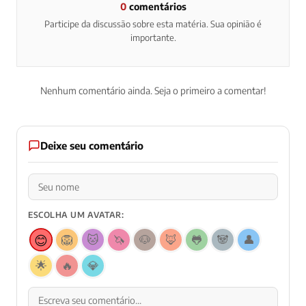
0
comentários
Participe da discussão sobre esta matéria. Sua opinião é
importante.
Nenhum comentário ainda. Seja o primeiro a comentar!
Deixe seu comentário
ESCOLHA UM AVATAR:
😊
🦁
🐱
🦄
🐶
🦊
🐸
🐼
👤
🌟
🔥
💎