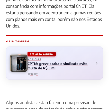
consonância com informações portal CNET. Ela
estaria pensando em adentrar em algumas regiões
com planos mais em conta, porém não nos Estados
Unidos.
LEIA TAMBÉM
EM ALTA AGORA
NOTÍCIAS
CPTM: greve acaba e sindicato evita
multa de R$ 5 mi
32
2
Alguns analistas estão fazendo uma previsão de
que esses planos de entrada de baixo custo possam