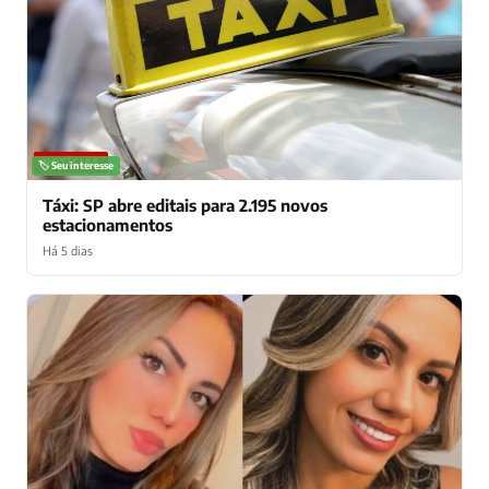
NOTÍCIAS
🏷️ Seu interesse
Táxi: SP abre editais para 2.195 novos
estacionamentos
Há 5 dias