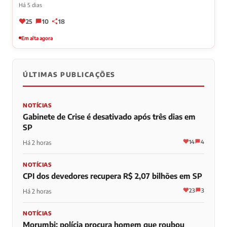
Há 5 dias
25
10
18
Em alta agora
ÚLTIMAS PUBLICAÇÕES
NOTÍCIAS
Gabinete de Crise é desativado após três dias em
SP
14
4
Há 2 horas
NOTÍCIAS
CPI dos devedores recupera R$ 2,07 bilhões em SP
23
3
Há 2 horas
NOTÍCIAS
Morumbi: polícia procura homem que roubou