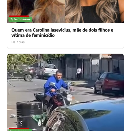
NOTÍCIAS
🏷️ Seu interesse
Quem era Carolina Jasevicius, mãe de dois filhos e
vítima de feminicídio
Há 2 dias
NOTÍCIAS