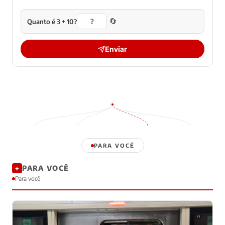
🔄
Quanto é 3 + 10?
Enviar
PARA VOCÊ
PARA VOCÊ
✦
Para você