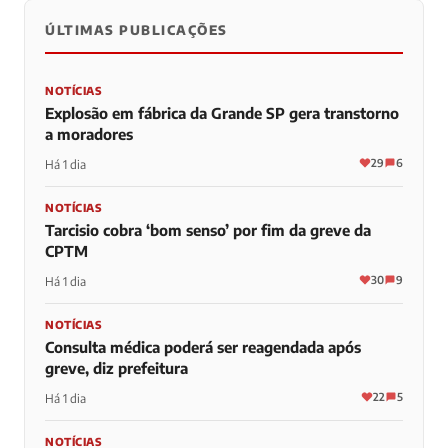
ÚLTIMAS PUBLICAÇÕES
NOTÍCIAS
Explosão em fábrica da Grande SP gera transtorno
a moradores
29
6
Há 1 dia
NOTÍCIAS
Tarcisio cobra ‘bom senso’ por fim da greve da
CPTM
30
9
Há 1 dia
NOTÍCIAS
Consulta médica poderá ser reagendada após
greve, diz prefeitura
22
5
Há 1 dia
NOTÍCIAS