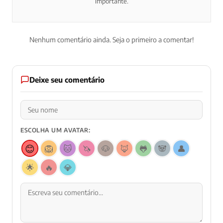
importante.
Nenhum comentário ainda. Seja o primeiro a comentar!
Deixe seu comentário
ESCOLHA UM AVATAR:
😊
🦁
🐱
🦄
🐶
🦊
🐸
🐼
👤
🌟
🔥
💎