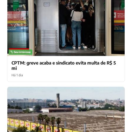
NOTÍCIAS
🏷️ Seu interesse
CPTM: greve acaba e sindicato evita multa de R$ 5
mi
Há 1 dia