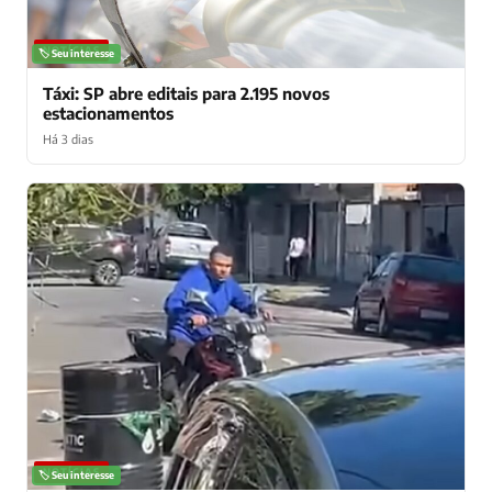
NOTÍCIAS
🏷️ Seu interesse
Táxi: SP abre editais para 2.195 novos
estacionamentos
Há 3 dias
NOTÍCIAS
🏷️ Seu interesse