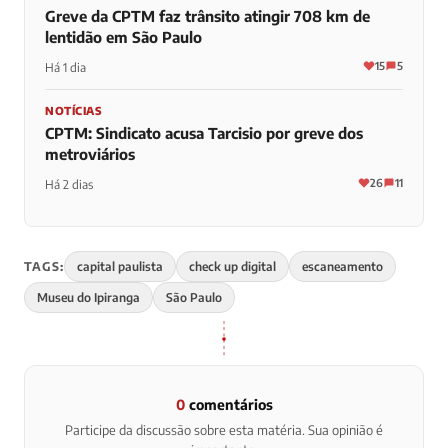
Greve da CPTM faz trânsito atingir 708 km de
lentidão em São Paulo
15
5
Há 1 dia
NOTÍCIAS
CPTM: Sindicato acusa Tarcisio por greve dos
metroviários
26
11
Há 2 dias
TAGS:
capital paulista
check up digital
escaneamento
Museu do Ipiranga
São Paulo
0
comentários
Participe da discussão sobre esta matéria. Sua opinião é