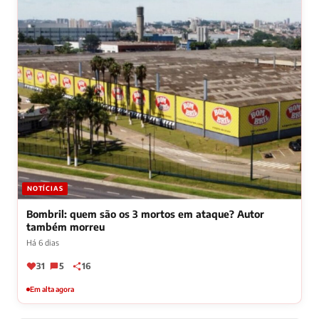
NOTÍCIAS
Bombril: quem são os 3 mortos em ataque? Autor
também morreu
Há 6 dias
31
5
16
Em alta agora