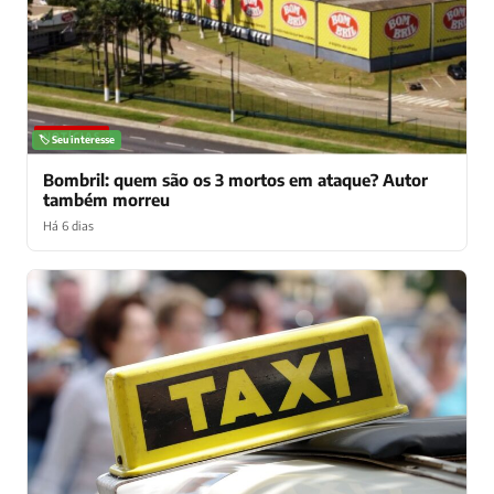
NOTÍCIAS
🏷️ Seu interesse
Bombril: quem são os 3 mortos em ataque? Autor
também morreu
Há 6 dias