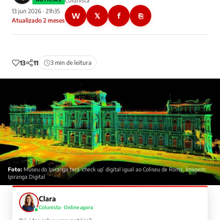
Colunista
13 jun 2026 · 21h35
W
𝕏
f
⎘
Atualizado 2 meses
13
11
3 min de leitura
Foto:
Museu do Ipiranga terá ‘check up’ digital igual ao Coliseu de Roma. Imagem:
Ipiranga Digital
Clara
Colunista · Online agora