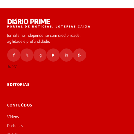
Laura
DIáRIO PRIME
online
PORTAL DE NOTÍCIAS, LOTERIAS CAIXA
Jornalismo independente com credibilidade,
HOJE
agilidade e profundidade.
🔒 As
nsagens
f
𝕏
ig
▶
in
tk
desta
onversa
são
RSS
rivadas
tre você
 Laura.
EDITORIAS
Laura
Oi!
👋
CONTEÚDOS
Boa
tarde!
Vídeos
Sou
a
Podcasts
Laura,