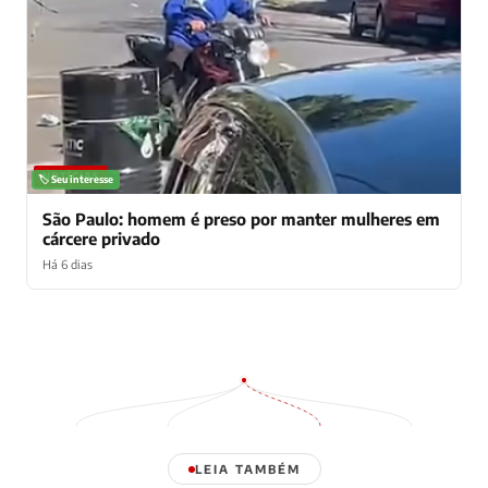
NOTÍCIAS
🏷️ Seu interesse
São Paulo: homem é preso por manter mulheres em
cárcere privado
Há 6 dias
LEIA TAMBÉM