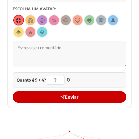
ESCOLHA UM AVATAR:
😊
🦁
🐱
🦄
🐶
🦊
🐸
🐼
👤
🌟
🔥
💎
🔄
Quanto é 9 + 4?
Enviar