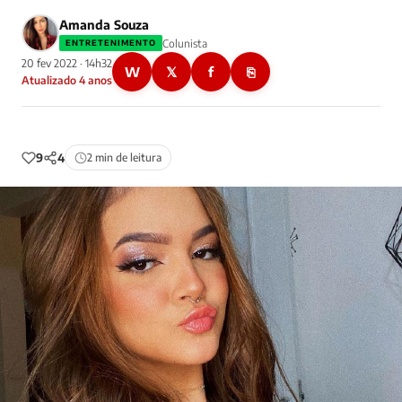
Amanda Souza
Colunista
ENTRETENIMENTO
20 fev 2022 · 14h32
W
𝕏
f
⎘
Atualizado 4 anos
9
4
2 min de leitura