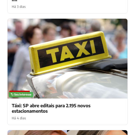
Há 3 dias
NOTÍCIAS
🏷️ Seu interesse
Táxi: SP abre editais para 2.195 novos
estacionamentos
Há 4 dias