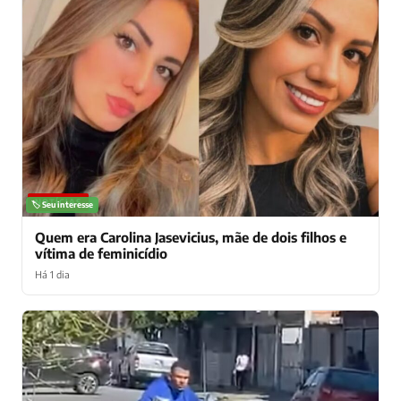
NOTÍCIAS
🏷️ Seu interesse
Quem era Carolina Jasevicius, mãe de dois filhos e
vítima de feminicídio
Há 1 dia