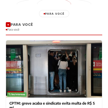
PARA VOCÊ
PARA VOCÊ
✦
Para você
NOTÍCIAS
🏷️ Seu interesse
CPTM: greve acaba e sindicato evita multa de R$ 5
mi