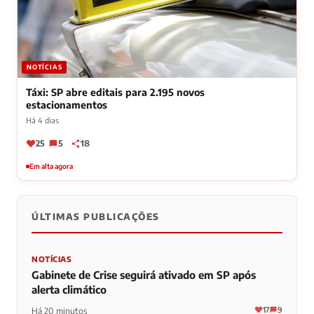
NOTÍCIAS
Táxi: SP abre editais para 2.195 novos
estacionamentos
Há 4 dias
25
5
18
Em alta agora
ÚLTIMAS PUBLICAÇÕES
NOTÍCIAS
Gabinete de Crise seguirá ativado em SP após
alerta climático
17
9
Há 20 minutos