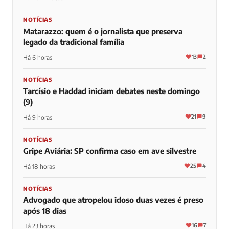
NOTÍCIAS
Matarazzo: quem é o jornalista que preserva
legado da tradicional família
13
2
Há 6 horas
NOTÍCIAS
Tarcísio e Haddad iniciam debates neste domingo
(9)
21
9
Há 9 horas
NOTÍCIAS
Gripe Aviária: SP confirma caso em ave silvestre
25
4
Há 18 horas
NOTÍCIAS
Advogado que atropelou idoso duas vezes é preso
após 18 dias
16
7
Há 23 horas