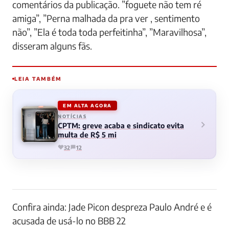
comentários da publicação. ”foguete não tem ré
amiga”, ”Perna malhada da pra ver , sentimento
não”, ”Ela é toda toda perfeitinha”, ”Maravilhosa”,
disseram alguns fãs.
LEIA TAMBÉM
EM ALTA AGORA
NOTÍCIAS
CPTM: greve acaba e sindicato evita
multa de R$ 5 mi
32
12
Confira ainda: Jade Picon despreza Paulo André e é
acusada de usá-lo no BBB 22