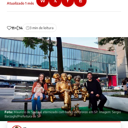
W
𝕏
f
⎘
Atualizado 1 mês
11
14
3 min de leitura
Foto:
Mauricio de Sousa é eternizado com banco de bronze em SP. Imagem: Sergio
Barzaghi/Prefeitura de SP