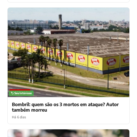
NOTÍCIAS
🏷️ Seu interesse
Bombril: quem são os 3 mortos em ataque? Autor
também morreu
Há 6 dias