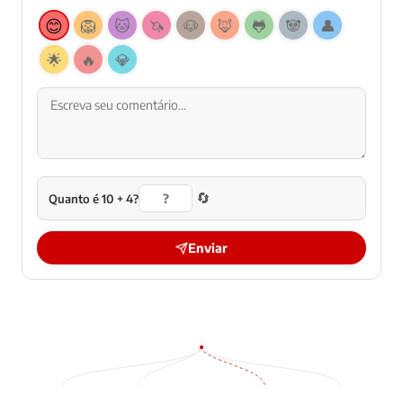
😊
🦁
🐱
🦄
🐶
🦊
🐸
🐼
👤
🌟
🔥
💎
🔄
Quanto é 10 + 4?
Enviar