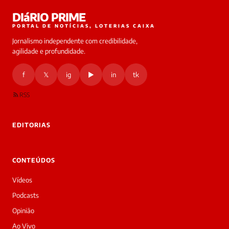
Laura
DIáRIO PRIME
online
PORTAL DE NOTÍCIAS, LOTERIAS CAIXA
Jornalismo independente com credibilidade,
HOJE
agilidade e profundidade.
🔒 As
nsagens
f
𝕏
ig
▶
in
tk
desta
onversa
são
RSS
rivadas
tre você
 Laura.
EDITORIAS
Laura
Oi!
👋
CONTEÚDOS
Bom
dia!
Vídeos
Sou
a
Podcasts
Laura,
Opinião
daqui
do
Ao Vivo