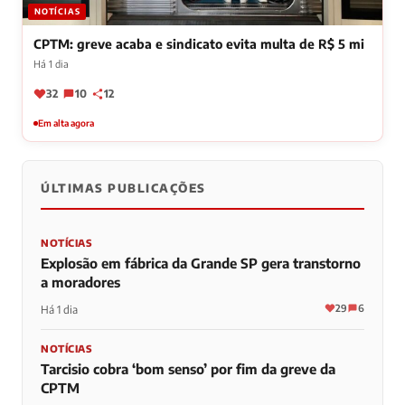
NOTÍCIAS
CPTM: greve acaba e sindicato evita multa de R$ 5 mi
Há 1 dia
32
10
12
Em alta agora
ÚLTIMAS PUBLICAÇÕES
NOTÍCIAS
Explosão em fábrica da Grande SP gera transtorno
a moradores
29
6
Há 1 dia
NOTÍCIAS
Tarcisio cobra ‘bom senso’ por fim da greve da
CPTM