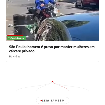
NOTÍCIAS
🏷️ Seu interesse
São Paulo: homem é preso por manter mulheres em
cárcere privado
Há 4 dias
LEIA TAMBÉM