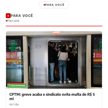
PARA VOCÊ
PARA VOCÊ
✦
Para você
NOTÍCIAS
🏷️ Seu interesse
CPTM: greve acaba e sindicato evita multa de R$ 5
mi
Há 1 dia