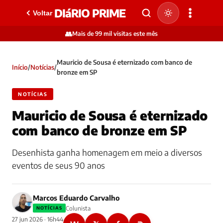
DIáRIO PRIME
Voltar
👥
Mais de 99 mil visitas este mês
Mauricio de Sousa é eternizado com banco de
Início
/
Notícias
/
bronze em SP
NOTÍCIAS
Mauricio de Sousa é eternizado
com banco de bronze em SP
Desenhista ganha homenagem em meio a diversos
eventos de seus 90 anos
Marcos Eduardo Carvalho
Colunista
NOTÍCIAS
27 jun 2026 · 16h44