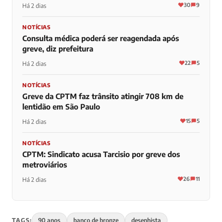
30
9
Há 2 dias
NOTÍCIAS
Consulta médica poderá ser reagendada após
greve, diz prefeitura
22
5
Há 2 dias
NOTÍCIAS
Greve da CPTM faz trânsito atingir 708 km de
lentidão em São Paulo
15
5
Há 2 dias
NOTÍCIAS
CPTM: Sindicato acusa Tarcisio por greve dos
metroviários
26
11
Há 2 dias
TAGS:
90 anos
banco de bronze
desenhista