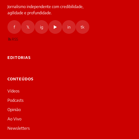
Jornalismo independente com credibilidade,
HOJE
agilidade e profundidade.
🔒 As
nsagens
f
𝕏
ig
▶
in
tk
desta
onversa
são
RSS
rivadas
tre você
 Laura.
EDITORIAS
Laura
Oi!
👋
CONTEÚDOS
Bom
dia!
Vídeos
Sou
a
Podcasts
Laura,
Opinião
daqui
do
Ao Vivo
Diário
Newsletters
Prime.
O