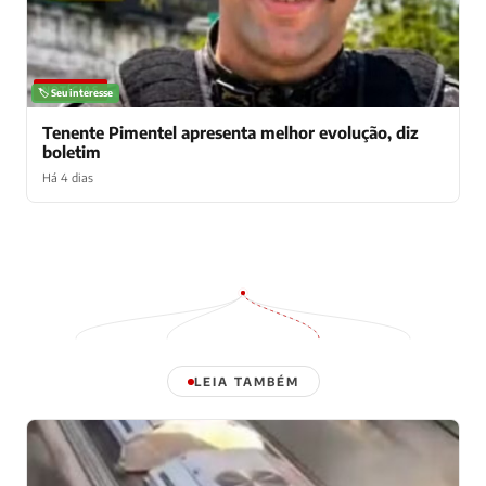
NOTÍCIAS
🏷️ Seu interesse
Tenente Pimentel apresenta melhor evolução, diz
boletim
Há 4 dias
LEIA TAMBÉM