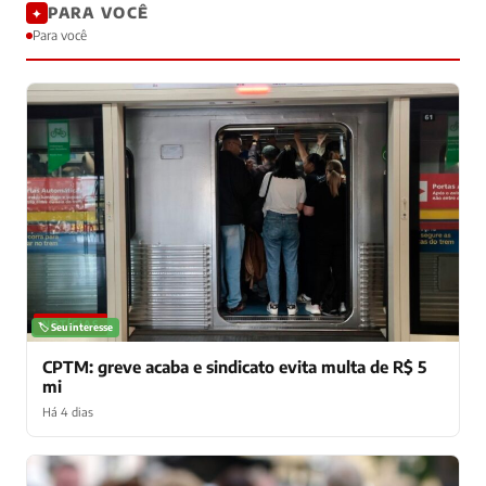
PARA VOCÊ
✦
Para você
NOTÍCIAS
🏷️ Seu interesse
CPTM: greve acaba e sindicato evita multa de R$ 5
mi
Há 4 dias