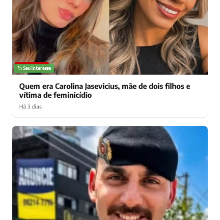
NOTÍCIAS
🏷️ Seu interesse
Quem era Carolina Jasevicius, mãe de dois filhos e
vítima de feminicídio
Há 3 dias