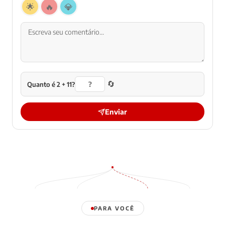
🌟
🔥
💎
🔄
Quanto é 2 + 11?
Enviar
PARA VOCÊ