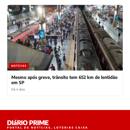
NOTÍCIAS
Mesmo após greve, trânsito tem 652 km de lentidão
em SP
Há 4 dias
Laura
DIáRIO PRIME
online
PORTAL DE NOTÍCIAS, LOTERIAS CAIXA