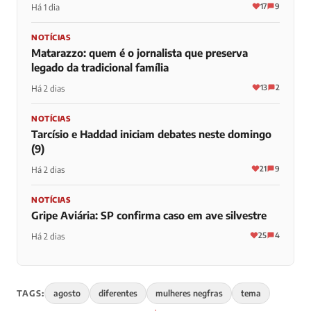
17
9
Há 1 dia
NOTÍCIAS
Matarazzo: quem é o jornalista que preserva
legado da tradicional família
13
2
Há 2 dias
NOTÍCIAS
Tarcísio e Haddad iniciam debates neste domingo
(9)
21
9
Há 2 dias
NOTÍCIAS
Gripe Aviária: SP confirma caso em ave silvestre
25
4
Há 2 dias
TAGS:
agosto
diferentes
mulheres negfras
tema