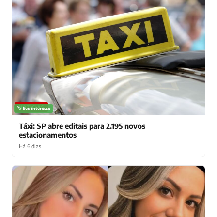
NOTÍCIAS
🏷️ Seu interesse
Táxi: SP abre editais para 2.195 novos
estacionamentos
Há 6 dias