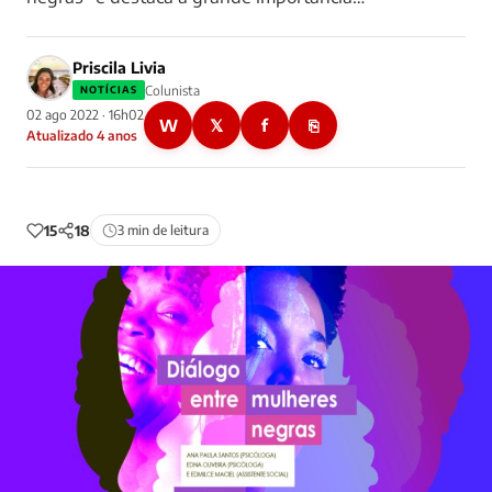
Priscila Livia
Colunista
NOTÍCIAS
02 ago 2022 · 16h02
W
𝕏
f
⎘
Atualizado 4 anos
15
18
3 min de leitura