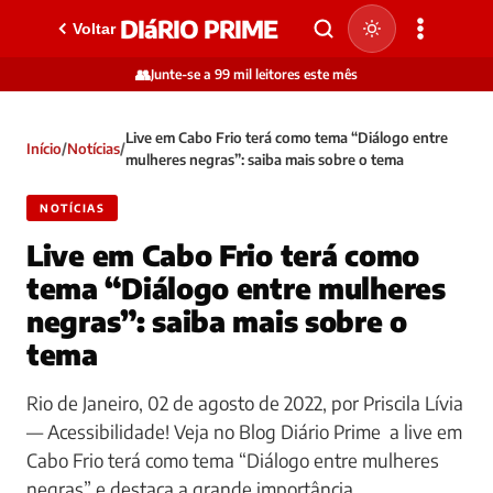
DIáRIO PRIME
Voltar
👥
Junte-se a 99 mil leitores este mês
Live em Cabo Frio terá como tema “Diálogo entre
Início
/
Notícias
/
mulheres negras”: saiba mais sobre o tema
NOTÍCIAS
Live em Cabo Frio terá como
tema “Diálogo entre mulheres
negras”: saiba mais sobre o
tema
Rio de Janeiro, 02 de agosto de 2022, por Priscila Lívia
— Acessibilidade! Veja no Blog Diário Prime a live em
Cabo Frio terá como tema “Diálogo entre mulheres
negras” e destaca a grande importância…