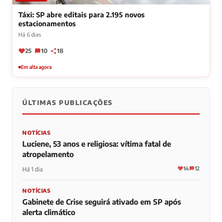
Táxi: SP abre editais para 2.195 novos
estacionamentos
Há 6 dias
25
10
18
Em alta agora
ÚLTIMAS PUBLICAÇÕES
NOTÍCIAS
Luciene, 53 anos e religiosa: vítima fatal de
atropelamento
14
12
Há 1 dia
NOTÍCIAS
Gabinete de Crise seguirá ativado em SP após
alerta climático