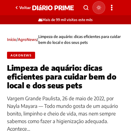
DIáRIO PRIME
Voltar
👥
Mais de 99 mil visitas este mês
Limpeza de aquário: dicas eficientes para cuidar
Início
/
AgroNews
/
bem do local e dos seus pets
AGRONEWS
Limpeza de aquário: dicas
eficientes para cuidar bem do
local e dos seus pets
Vargem Grande Paulista, 26 de maio de 2022, por
Nayla Mayara — Todo mundo gosta de um aquário
bonito, limpinho e cheio de vida, mas nem sempre
sabemos como fazer a higienização adequada.
Acontece…