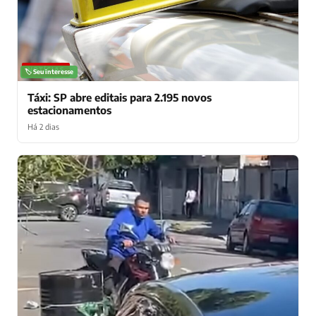
NOTÍCIAS
🏷️ Seu interesse
Táxi: SP abre editais para 2.195 novos
estacionamentos
Há 2 dias