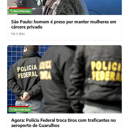
NOTÍCIAS
🏷️ Seu interesse
São Paulo: homem é preso por manter mulheres em
cárcere privado
Há 4 dias
NOTÍCIAS
🏷️ Seu interesse
Agora: Polícia Federal troca tiros com traficantes no
aeroporto de Guarulhos