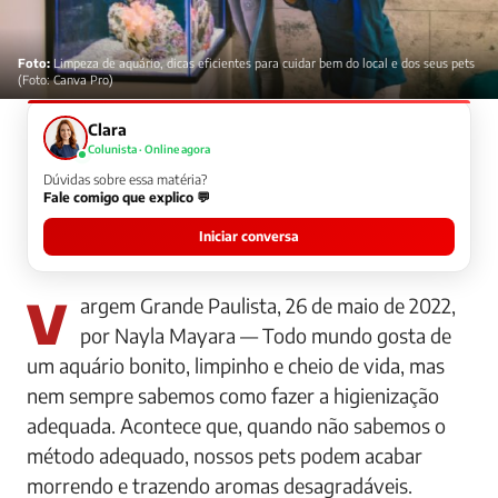
Foto:
Limpeza de aquário, dicas eficientes para cuidar bem do local e dos seus pets
(Foto: Canva Pro)
Clara
Colunista · Online agora
Dúvidas sobre essa matéria?
Fale comigo que explico 💬
Iniciar conversa
Vargem Grande Paulista, 26 de maio de 2022,
por Nayla Mayara — Todo mundo gosta de
um aquário bonito, limpinho e cheio de vida, mas
nem sempre sabemos como fazer a higienização
adequada. Acontece que, quando não sabemos o
método adequado, nossos pets podem acabar
morrendo e trazendo aromas desagradáveis.