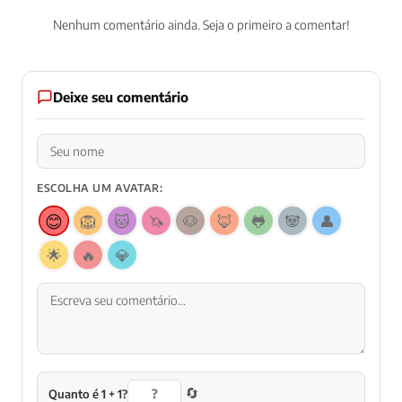
Nenhum comentário ainda. Seja o primeiro a comentar!
Deixe seu comentário
ESCOLHA UM AVATAR:
😊
🦁
🐱
🦄
🐶
🦊
🐸
🐼
👤
🌟
🔥
💎
🔄
Quanto é 1 + 1?