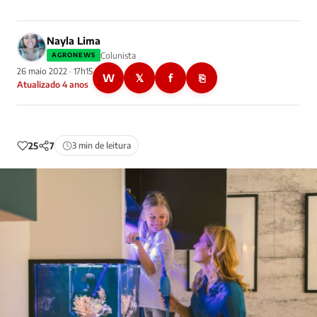
Nayla Lima
Colunista
AGRONEWS
26 maio 2022 · 17h15
W
𝕏
f
⎘
Atualizado 4 anos
25
7
3 min de leitura