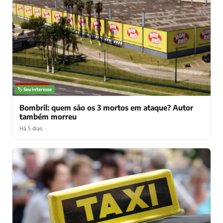
NOTÍCIAS
🏷️ Seu interesse
Bombril: quem são os 3 mortos em ataque? Autor
também morreu
Há 5 dias