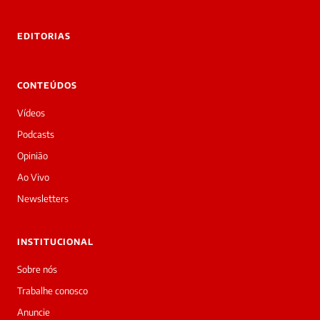
rivadas
tre você
 Laura.
EDITORIAS
Laura
Oi!
👋
CONTEÚDOS
Boa
tarde!
Vídeos
Sou
a
Podcasts
Laura,
Opinião
daqui
do
Ao Vivo
Diário
Newsletters
Prime.
O
jornalista
INSTITUCIONAL
Nayla
Lima
Sobre nós
acabou
Trabalhe conosco
de
cobrir
Anuncie