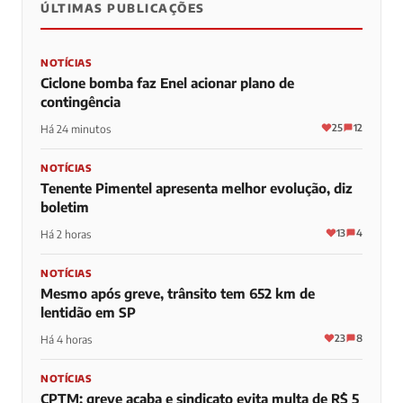
ÚLTIMAS PUBLICAÇÕES
NOTÍCIAS
Ciclone bomba faz Enel acionar plano de
contingência
25
12
Há 24 minutos
NOTÍCIAS
Tenente Pimentel apresenta melhor evolução, diz
boletim
13
4
Há 2 horas
NOTÍCIAS
Mesmo após greve, trânsito tem 652 km de
lentidão em SP
23
8
Há 4 horas
NOTÍCIAS
CPTM: greve acaba e sindicato evita multa de R$ 5