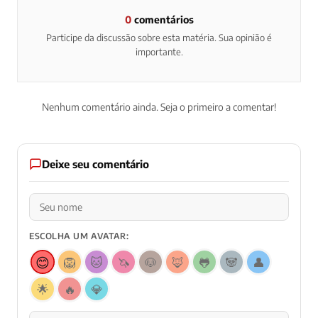
0
comentários
Participe da discussão sobre esta matéria. Sua opinião é
importante.
Nenhum comentário ainda. Seja o primeiro a comentar!
Deixe seu comentário
ESCOLHA UM AVATAR:
😊
🦁
🐱
🦄
🐶
🦊
🐸
🐼
👤
🌟
🔥
💎