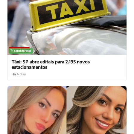
NOTÍCIAS
🏷️ Seu interesse
Táxi: SP abre editais para 2.195 novos
estacionamentos
Há 4 dias