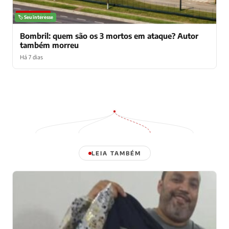
NOTÍCIAS
🏷️ Seu interesse
Bombril: quem são os 3 mortos em ataque? Autor
também morreu
Há 7 dias
LEIA TAMBÉM