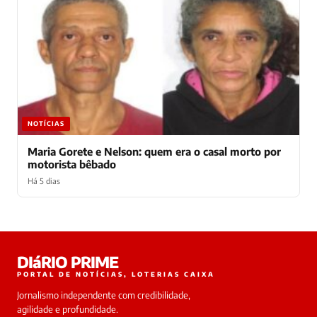
NOTÍCIAS
Maria Gorete e Nelson: quem era o casal morto por
motorista bêbado
Há 5 dias
Laura
DIáRIO PRIME
online
PORTAL DE NOTÍCIAS, LOTERIAS CAIXA
Jornalismo independente com credibilidade,
HOJE
agilidade e profundidade.