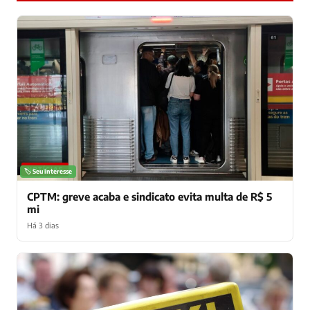
NOTÍCIAS
🏷️ Seu interesse
CPTM: greve acaba e sindicato evita multa de R$ 5
mi
Há 3 dias