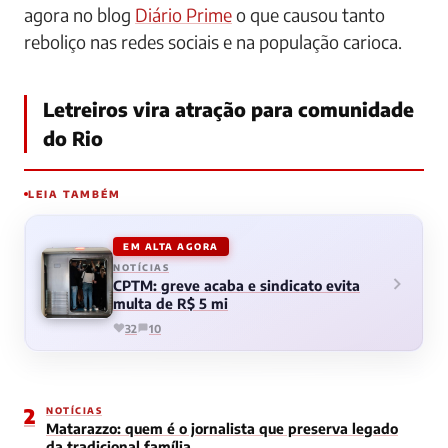
agora no blog
Diário Prime
o que causou tanto
reboliço nas redes sociais e na população carioca.
Letreiros vira atração para comunidade
do Rio
LEIA TAMBÉM
EM ALTA AGORA
NOTÍCIAS
CPTM: greve acaba e sindicato evita
multa de R$ 5 mi
32
10
2
NOTÍCIAS
Matarazzo: quem é o jornalista que preserva legado
da tradicional família