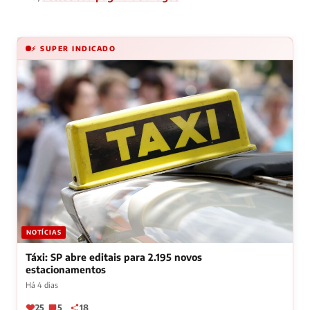
⚡ SUPER INDICADO
NOTÍCIAS
Táxi: SP abre editais para 2.195 novos
estacionamentos
Há 4 dias
25
5
18