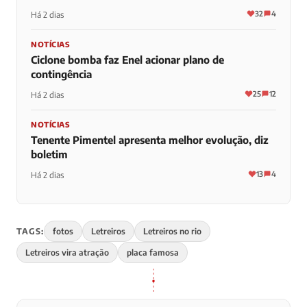
32
4
Há 2 dias
NOTÍCIAS
Ciclone bomba faz Enel acionar plano de
contingência
25
12
Há 2 dias
NOTÍCIAS
Tenente Pimentel apresenta melhor evolução, diz
boletim
13
4
Há 2 dias
TAGS:
fotos
Letreiros
Letreiros no rio
Letreiros vira atração
placa famosa