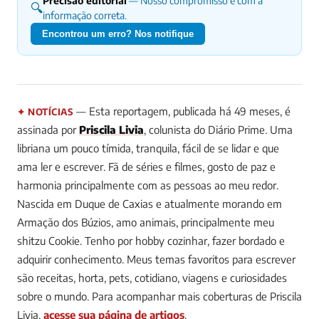
Precisão editorial
— Nosso compromisso é com a
🔍
informação correta.
Encontrou um erro? Nos notifique
— Esta reportagem, publicada há 49 meses, é
✦ NOTÍCIAS
assinada por
Priscila Livia
, colunista do Diário Prime.
Uma
libriana um pouco tímida, tranquila, fácil de se lidar e que
ama ler e escrever. Fã de séries e filmes, gosto de paz e
harmonia principalmente com as pessoas ao meu redor.
Nascida em Duque de Caxias e atualmente morando em
Armação dos Búzios, amo animais, principalmente meu
shitzu Cookie. Tenho por hobby cozinhar, fazer bordado e
adquirir conhecimento. Meus temas favoritos para escrever
são receitas, horta, pets, cotidiano, viagens e curiosidades
sobre o mundo.
Para acompanhar mais coberturas de Priscila
Livia,
acesse sua página de artigos
.