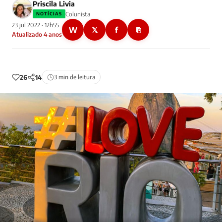
Priscila Livia
Colunista
NOTÍCIAS
23 jul 2022 · 12h55
W
𝕏
f
⎘
Atualizado 4 anos
26
14
3 min de leitura