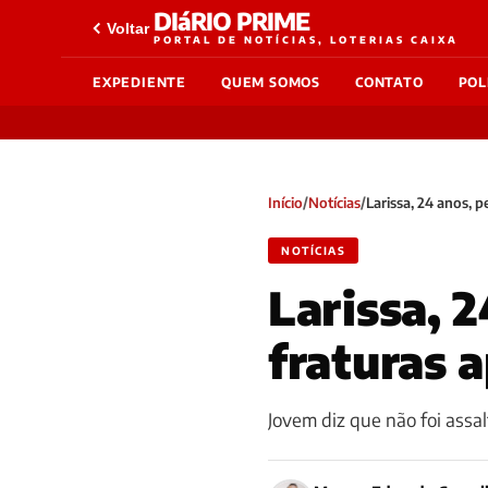
DIáRIO PRIME
Voltar
PORTAL DE NOTÍCIAS, LOTERIAS CAIXA
EXPEDIENTE
QUEM SOMOS
CONTATO
POL
Início
/
Notícias
/
Larissa, 24 anos, 
NOTÍCIAS
Larissa, 
fraturas 
Jovem diz que não foi assa