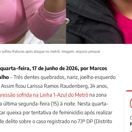
e sofreu fraturas após ataque no metrô. Imagem: arquivo pessoal
 quarta-feira, 17 de junho de 2026, por Marcos
alho
– Três dentes quebrados, nariz, joelho esquerdo
. Assim ficou Larissa Ramos Raudenberg, 24 anos,
ressão sofrida na Linha 1-Azul do Metrô
na zona
a última segunda-feira (15) à noite. Nesta quarta-
estar queixa por tentativa de feminicídio após realizar
D
e delito sobre o caso registrado no 73º DP (Distrito
F