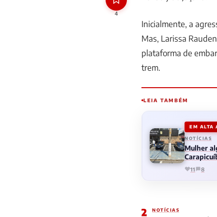
4
Inicialmente, a agres
Mas, Larissa Rauden
plataforma de embar
trem.
LEIA TAMBÉM
EM ALTA
NOTÍCIAS
Mulher al
Carapicuí
11
8
2
NOTÍCIAS