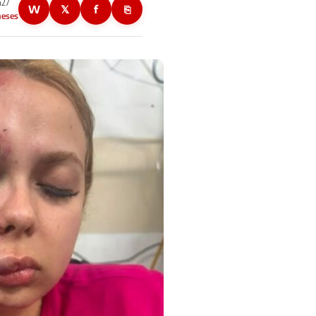
h27
W
𝕏
f
⎘
meses