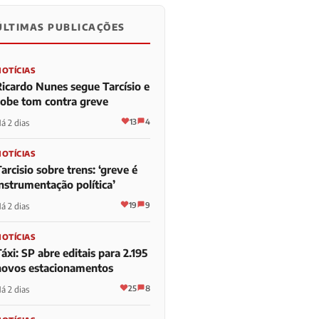
ÚLTIMAS PUBLICAÇÕES
NOTÍCIAS
Ricardo Nunes segue Tarcísio e
sobe tom contra greve
13
4
á 2 dias
NOTÍCIAS
arcisio sobre trens: ‘greve é
instrumentação política’
19
9
á 2 dias
NOTÍCIAS
áxi: SP abre editais para 2.195
novos estacionamentos
25
8
á 2 dias