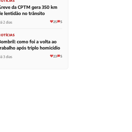
NOTÍCIAS
Greve da CPTM gera 350 km
e lentidão no trânsito
25
5
á 2 dias
NOTÍCIAS
Bombril: como foi a volta ao
trabalho após triplo homicídio
23
5
á 3 dias