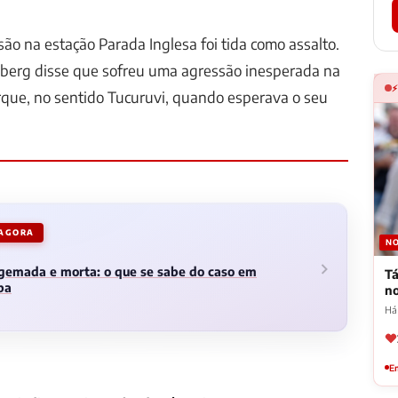
são na estação Parada Inglesa foi tida como assalto.
berg disse que sofreu uma agressão inesperada na
que, no sentido Tucuruvi, quando esperava o seu
 AGORA
NO
gemada e morta: o que se sabe do caso em
Tá
ba
n
Há 
Em