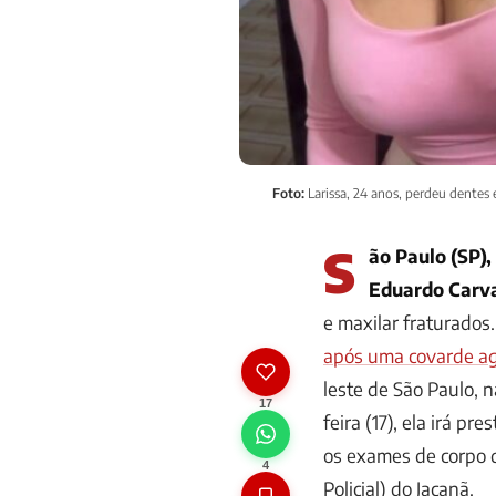
Foto:
Larissa, 24 anos, perdeu dentes 
S
ão Paulo (SP),
Eduardo Carv
e maxilar fraturados
após uma covarde ag
leste de São Paulo, n
17
feira (17), ela irá pr
os exames de corpo d
4
Policial) do Jaçanã.