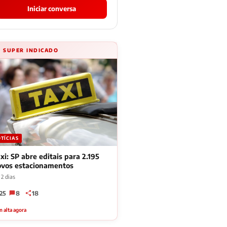
Iniciar conversa
⚡ SUPER INDICADO
TÍCIAS
xi: SP abre editais para 2.195
ovos estacionamentos
2 dias
25
8
18
 alta agora