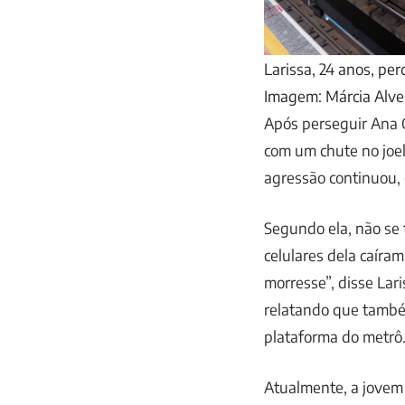
Larissa, 24 anos, pe
Imagem: Márcia Alv
Após perseguir Ana C
com um chute no joel
agressão continuou, 
Segundo ela, não se t
celulares dela caíra
morresse”, disse Lari
relatando que tamb
plataforma do metrô
Atualmente, a jovem 