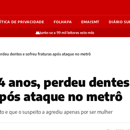
ÍTICA DE PRIVACIDADE
FOLHAPA
EMAISMT
DIÁRIO SU
👥
Junte-se a 99 mil leitores este mês
perdeu dentes e sofreu fraturas após ataque no metrô
24 anos, perdeu dentes
após ataque no metrô
lto e que o suspeito a agrediu apenas por ser mulher