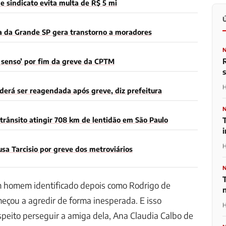
 sindicato evita multa de R$ 5 mi
a da Grande SP gera transtorno a moradores
m senso’ por fim da greve da CPTM
H
derá ser reagendada após greve, diz prefeitura
T
trânsito atingir 708 km de lentidão em São Paulo
H
sa Tarcisio por greve dos metroviários
T
 homem identificado depois como Rodrigo de
omeçou a agredir de forma inesperada. E isso
H
peito perseguir a amiga dela, Ana Claudia Calbo de